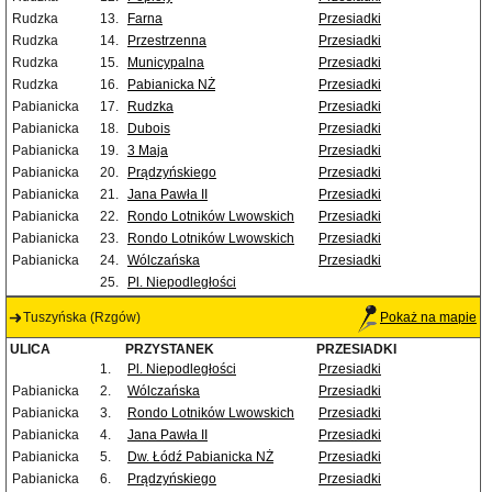
Rudzka
13.
Farna
Przesiadki
Rudzka
14.
Przestrzenna
Przesiadki
Rudzka
15.
Municypalna
Przesiadki
Rudzka
16.
Pabianicka NŻ
Przesiadki
Pabianicka
17.
Rudzka
Przesiadki
Pabianicka
18.
Dubois
Przesiadki
Pabianicka
19.
3 Maja
Przesiadki
Pabianicka
20.
Prądzyńskiego
Przesiadki
Pabianicka
21.
Jana Pawła II
Przesiadki
Pabianicka
22.
Rondo Lotników Lwowskich
Przesiadki
Pabianicka
23.
Rondo Lotników Lwowskich
Przesiadki
Pabianicka
24.
Wólczańska
Przesiadki
25.
Pl. Niepodległości
Tuszyńska (Rzgów)
Pokaż na mapie
ULICA
PRZYSTANEK
PRZESIADKI
1.
Pl. Niepodległości
Przesiadki
Pabianicka
2.
Wólczańska
Przesiadki
Pabianicka
3.
Rondo Lotników Lwowskich
Przesiadki
Pabianicka
4.
Jana Pawła II
Przesiadki
Pabianicka
5.
Dw. Łódź Pabianicka NŻ
Przesiadki
Pabianicka
6.
Prądzyńskiego
Przesiadki