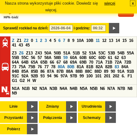
Nasza strona wykorzystuje pliki cookie. Dowiedz się
więcej
x
#
więcej.
Sprawdź rozkład na dzień:
i godzinę:
Z
Z1
Z2
0
1
2
3
4
5
6
7
8
9
10A
10B
11
12
13
14
15
16
41
43
45
Z3
Z6
Z13
Z43
50A
50B
51A
51B
52
53A
53C
53B
54B
55A
55B
55C
56
57
58A
58B
59
60A
60B
60C
60D
61
62
63
64A
64B
65A
65B
66
67
68
69A
69B
70
71A
71B
72A
72B
73
75A
75B
76
77
78
80A
80B
81A
81B
82A
82B
83
84A
84B
85A
85B
86
87A
87B
88A
88B
88C
88D
89
90
91A
91B
91C
92A
92B
93
94
96
97A
97B
99
100
101
201
202
6.
F1
G1
G2
H
W
N1A
N1B
N2
N3A
N3B
N4A
N4B
N5A
N5B
N6
N7A
N7B
N8
N9
Linie
Zmiany
Utrudnienia
Przystanki
Połączenia
Schematy
Pobierz