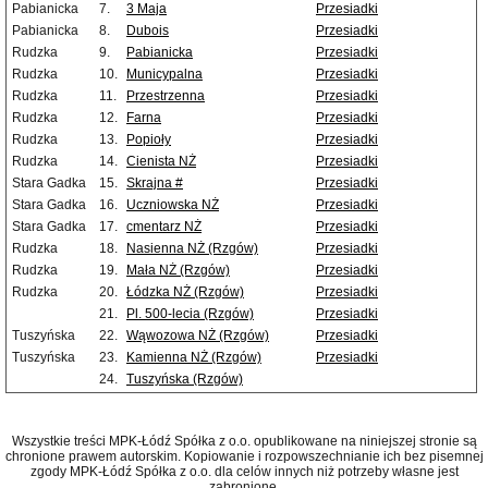
Pabianicka
7.
3 Maja
Przesiadki
Pabianicka
8.
Dubois
Przesiadki
Rudzka
9.
Pabianicka
Przesiadki
Rudzka
10.
Municypalna
Przesiadki
Rudzka
11.
Przestrzenna
Przesiadki
Rudzka
12.
Farna
Przesiadki
Rudzka
13.
Popioły
Przesiadki
Rudzka
14.
Cienista NŻ
Przesiadki
Stara Gadka
15.
Skrajna #
Przesiadki
Stara Gadka
16.
Uczniowska NŻ
Przesiadki
Stara Gadka
17.
cmentarz NŻ
Przesiadki
Rudzka
18.
Nasienna NŻ (Rzgów)
Przesiadki
Rudzka
19.
Mała NŻ (Rzgów)
Przesiadki
Rudzka
20.
Łódzka NŻ (Rzgów)
Przesiadki
21.
Pl. 500-lecia (Rzgów)
Przesiadki
Tuszyńska
22.
Wąwozowa NŻ (Rzgów)
Przesiadki
Tuszyńska
23.
Kamienna NŻ (Rzgów)
Przesiadki
24.
Tuszyńska (Rzgów)
Wszystkie treści MPK-Łódź Spółka z o.o. opublikowane na niniejszej stronie są
chronione prawem autorskim. Kopiowanie i rozpowszechnianie ich bez pisemnej
zgody MPK-Łódź Spółka z o.o. dla celów innych niż potrzeby własne jest
zabronione.