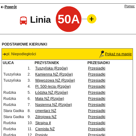
Pomoc
Powrót
50A
Linia
PODSTAWOWE KIERUNKI
pl. Niepodległości
Pokaż na mapie
ULICA
PRZYSTANEK
PRZESIADKI
1.
Tuszyńska (Rzgów)
Przesiadki
Tuszyńska
2.
Kamienna NŻ (Rzgów)
Przesiadki
Tuszyńska
3.
Wąwozowa NŻ (Rzgów)
Przesiadki
4.
Pl. 500-lecia (Rzgów)
Przesiadki
Rudzka
5.
Łódzka NŻ (Rzgów)
Przesiadki
Rudzka
6.
Mała NŻ (Rzgów)
Przesiadki
Rudzka
7.
Nasienna NŻ (Rzgów)
Przesiadki
Stara Gadka
8.
cmentarz NŻ
Przesiadki
Stara Gadka
9.
Zdrojowa NŻ
Przesiadki
Rudzka
10.
Skrajna #
Przesiadki
Rudzka
11.
Cienista NŻ
Przesiadki
Rudzka
12.
Popioły
Przesiadki