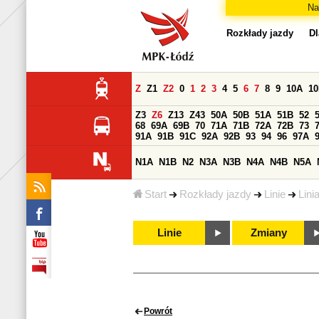
Na
Rozkłady jazdy
Dl
Z
Z1
Z2
0
1
2
3
4
5
6
7
8
9
10A
1
Z3
Z6
Z13
Z43
50A
50B
51A
51B
52
68
69A
69B
70
71A
71B
72A
72B
73
91A
91B
91C
92A
92B
93
94
96
97A
N1A
N1B
N2
N3A
N3B
N4A
N4B
N5A
Start
Rozkłady jazdy
Linie
Lini
Linie
Zmiany
Powrót