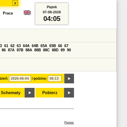
x
Piątek
07-08-2026
Praca
04:05
D
61
62
63
64A
64B
65A
65B
66
67
86
87A
87B
88A
88B
88C
88D
89
90
zień:
i godzinę:
Schematy
Pobierz
Pomoc