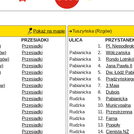
Pokaż na mapie
Tuszyńska (Rzgów)
PRZESIADKI
ULICA
PRZYSTANE
)
Przesiadki
1.
Pl. Niepodległ
ów)
Przesiadki
Pabianicka
2.
Wólczańska
gów)
Przesiadki
Pabianicka
3.
Rondo Lotnik
w)
Przesiadki
Pabianicka
4.
Jana Pawła II
)
Przesiadki
Pabianicka
5.
Dw. Łódź Pab
Przesiadki
Pabianicka
6.
Prądzyńskieg
ów)
Przesiadki
Pabianicka
7.
3 Maja
Przesiadki
Pabianicka
8.
Dubois
Przesiadki
Rudzka
9.
Pabianicka
Przesiadki
Rudzka
10.
Municypalna
Przesiadki
Rudzka
11.
Przestrzenna
Przesiadki
Rudzka
12.
Farna
Przesiadki
Rudzka
13.
Popioły
Przesiadki
Rudzka
14.
Cienista NŻ