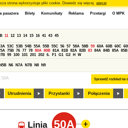
sza strona wykorzystuje pliki cookie. Dowiedz się więcej.
więcej
a pasażera
Bilety
Komunikaty
Reklama
Przetargi
O MPK
0B
11
12
13
14
15
16
41
43
45
53A
53C
53B
54B
55A
55B
55C
56
57
58A
58B
59
60A
60B
60C
60
75A
75B
76
77
78
80A
80B
81A
81B
82A
82B
83
84A
84B
85A
85B
97B
99
100
101
201
202
6.
F1
G1
G2
H
W
N5B
N6
N7A
N7B
N8
N9
a 50A
Sprawdź rozkład na d
Utrudnienia
Przystanki
Połączenia
50A
Linia