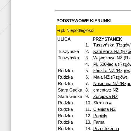
PODSTAWOWE KIERUNKI
pl. Niepodległości
ULICA
PRZYSTANEK
1.
Tuszyńska (Rzgów
Tuszyńska
2.
Kamienna NŻ (Rzg
Tuszyńska
3.
Wąwozowa NŻ (Rz
4.
Pl. 500-lecia (Rzgó
Rudzka
5.
Łódzka NŻ (Rzgów
Rudzka
6.
Mała NŻ (Rzgów)
Rudzka
7.
Nasienna NŻ (Rzg
Stara Gadka
8.
cmentarz NŻ
Stara Gadka
9.
Zdrojowa NŻ
Rudzka
10.
Skrajna #
Rudzka
11.
Cienista NŻ
Rudzka
12.
Popioły
Rudzka
13.
Farna
Rudzka
14.
Przestrzenna