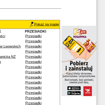
Pokaż na mapie
K
PRZESIADKI
ości
Przesiadki
Przesiadki
ów Lwowskich
Przesiadki
Przesiadki
ianicka NŻ
Przesiadki
o
Przesiadki
Przesiadki
Przesiadki
Przesiadki
Przesiadki
Przesiadki
Przesiadki
Przesiadki
Przesiadki