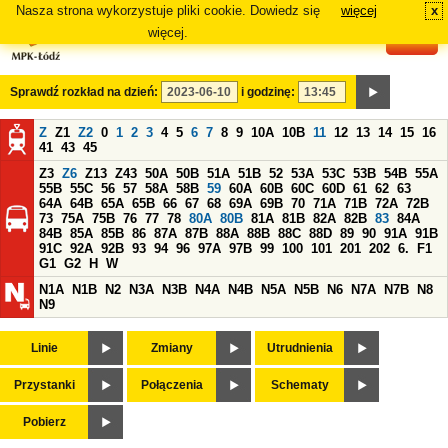
Nasza strona wykorzystuje pliki cookie. Dowiedz się
więcej
x
#
więcej.
Sprawdź rozkład na dzień:
i godzinę:
Z
Z1
Z2
0
1
2
3
4
5
6
7
8
9
10A
10B
11
12
13
14
15
16
41
43
45
Z3
Z6
Z13
Z43
50A
50B
51A
51B
52
53A
53C
53B
54B
55A
55B
55C
56
57
58A
58B
59
60A
60B
60C
60D
61
62
63
64A
64B
65A
65B
66
67
68
69A
69B
70
71A
71B
72A
72B
73
75A
75B
76
77
78
80A
80B
81A
81B
82A
82B
83
84A
84B
85A
85B
86
87A
87B
88A
88B
88C
88D
89
90
91A
91B
91C
92A
92B
93
94
96
97A
97B
99
100
101
201
202
6.
F1
G1
G2
H
W
N1A
N1B
N2
N3A
N3B
N4A
N4B
N5A
N5B
N6
N7A
N7B
N8
N9
Linie
Zmiany
Utrudnienia
Przystanki
Połączenia
Schematy
Pobierz