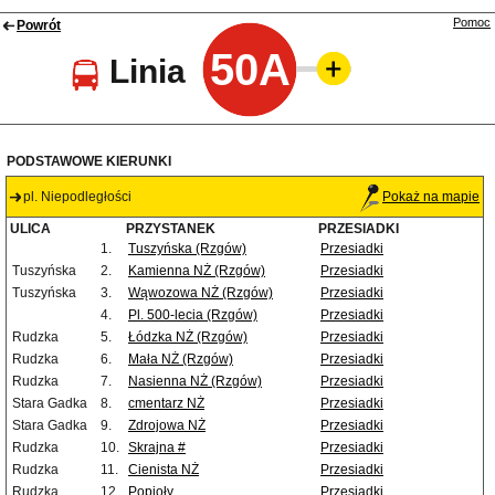
Pomoc
Powrót
50A
Linia
PODSTAWOWE KIERUNKI
pl. Niepodległości
Pokaż na mapie
ULICA
PRZYSTANEK
PRZESIADKI
1.
Tuszyńska (Rzgów)
Przesiadki
Tuszyńska
2.
Kamienna NŻ (Rzgów)
Przesiadki
Tuszyńska
3.
Wąwozowa NŻ (Rzgów)
Przesiadki
4.
Pl. 500-lecia (Rzgów)
Przesiadki
Rudzka
5.
Łódzka NŻ (Rzgów)
Przesiadki
Rudzka
6.
Mała NŻ (Rzgów)
Przesiadki
Rudzka
7.
Nasienna NŻ (Rzgów)
Przesiadki
Stara Gadka
8.
cmentarz NŻ
Przesiadki
Stara Gadka
9.
Zdrojowa NŻ
Przesiadki
Rudzka
10.
Skrajna #
Przesiadki
Rudzka
11.
Cienista NŻ
Przesiadki
Rudzka
12.
Popioły
Przesiadki