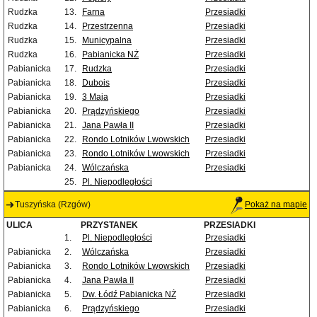
Rudzka
13.
Farna
Przesiadki
Rudzka
14.
Przestrzenna
Przesiadki
Rudzka
15.
Municypalna
Przesiadki
Rudzka
16.
Pabianicka NŻ
Przesiadki
Pabianicka
17.
Rudzka
Przesiadki
Pabianicka
18.
Dubois
Przesiadki
Pabianicka
19.
3 Maja
Przesiadki
Pabianicka
20.
Prądzyńskiego
Przesiadki
Pabianicka
21.
Jana Pawła II
Przesiadki
Pabianicka
22.
Rondo Lotników Lwowskich
Przesiadki
Pabianicka
23.
Rondo Lotników Lwowskich
Przesiadki
Pabianicka
24.
Wólczańska
Przesiadki
25.
Pl. Niepodległości
Tuszyńska (Rzgów)
Pokaż na mapie
ULICA
PRZYSTANEK
PRZESIADKI
1.
Pl. Niepodległości
Przesiadki
Pabianicka
2.
Wólczańska
Przesiadki
Pabianicka
3.
Rondo Lotników Lwowskich
Przesiadki
Pabianicka
4.
Jana Pawła II
Przesiadki
Pabianicka
5.
Dw. Łódź Pabianicka NŻ
Przesiadki
Pabianicka
6.
Prądzyńskiego
Przesiadki