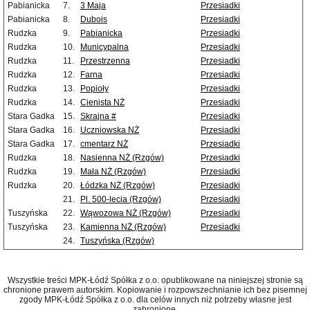
Pabianicka
7.
3 Maja
Przesiadki
Pabianicka
8.
Dubois
Przesiadki
Rudzka
9.
Pabianicka
Przesiadki
Rudzka
10.
Municypalna
Przesiadki
Rudzka
11.
Przestrzenna
Przesiadki
Rudzka
12.
Farna
Przesiadki
Rudzka
13.
Popioły
Przesiadki
Rudzka
14.
Cienista NŻ
Przesiadki
Stara Gadka
15.
Skrajna #
Przesiadki
Stara Gadka
16.
Uczniowska NŻ
Przesiadki
Stara Gadka
17.
cmentarz NŻ
Przesiadki
Rudzka
18.
Nasienna NŻ (Rzgów)
Przesiadki
Rudzka
19.
Mała NŻ (Rzgów)
Przesiadki
Rudzka
20.
Łódzka NŻ (Rzgów)
Przesiadki
21.
Pl. 500-lecia (Rzgów)
Przesiadki
Tuszyńska
22.
Wąwozowa NŻ (Rzgów)
Przesiadki
Tuszyńska
23.
Kamienna NŻ (Rzgów)
Przesiadki
24.
Tuszyńska (Rzgów)
Wszystkie treści MPK-Łódź Spółka z o.o. opublikowane na niniejszej stronie są
chronione prawem autorskim. Kopiowanie i rozpowszechnianie ich bez pisemnej
zgody MPK-Łódź Spółka z o.o. dla celów innych niż potrzeby własne jest
zabronione.