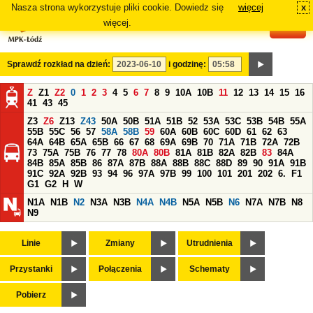
Nasza strona wykorzystuje pliki cookie. Dowiedz się
więcej
x
#
więcej.
Sprawdź rozkład na dzień:
i godzinę:
Z
Z1
Z2
0
1
2
3
4
5
6
7
8
9
10A
10B
11
12
13
14
15
16
41
43
45
Z3
Z6
Z13
Z43
50A
50B
51A
51B
52
53A
53C
53B
54B
55A
55B
55C
56
57
58A
58B
59
60A
60B
60C
60D
61
62
63
64A
64B
65A
65B
66
67
68
69A
69B
70
71A
71B
72A
72B
73
75A
75B
76
77
78
80A
80B
81A
81B
82A
82B
83
84A
84B
85A
85B
86
87A
87B
88A
88B
88C
88D
89
90
91A
91B
91C
92A
92B
93
94
96
97A
97B
99
100
101
201
202
6.
F1
G1
G2
H
W
N1A
N1B
N2
N3A
N3B
N4A
N4B
N5A
N5B
N6
N7A
N7B
N8
N9
Linie
Zmiany
Utrudnienia
Przystanki
Połączenia
Schematy
Pobierz