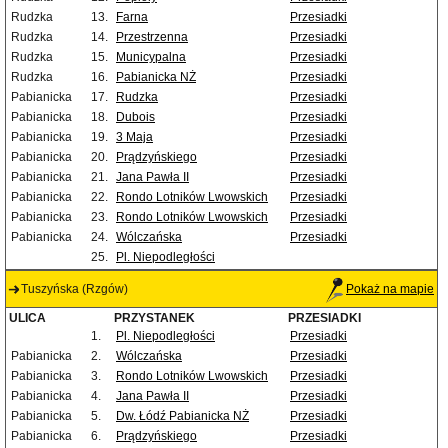
Rudzka
13.
Farna
Przesiadki
Rudzka
14.
Przestrzenna
Przesiadki
Rudzka
15.
Municypalna
Przesiadki
Rudzka
16.
Pabianicka NŻ
Przesiadki
Pabianicka
17.
Rudzka
Przesiadki
Pabianicka
18.
Dubois
Przesiadki
Pabianicka
19.
3 Maja
Przesiadki
Pabianicka
20.
Prądzyńskiego
Przesiadki
Pabianicka
21.
Jana Pawła II
Przesiadki
Pabianicka
22.
Rondo Lotników Lwowskich
Przesiadki
Pabianicka
23.
Rondo Lotników Lwowskich
Przesiadki
Pabianicka
24.
Wólczańska
Przesiadki
25.
Pl. Niepodległości
Tuszyńska (Rzgów)
Pokaż na mapie
ULICA
PRZYSTANEK
PRZESIADKI
1.
Pl. Niepodległości
Przesiadki
Pabianicka
2.
Wólczańska
Przesiadki
Pabianicka
3.
Rondo Lotników Lwowskich
Przesiadki
Pabianicka
4.
Jana Pawła II
Przesiadki
Pabianicka
5.
Dw. Łódź Pabianicka NŻ
Przesiadki
Pabianicka
6.
Prądzyńskiego
Przesiadki