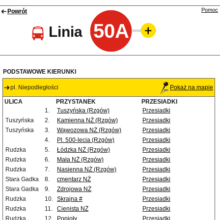
Pomoc
Powrót
50A
Linia
PODSTAWOWE KIERUNKI
pl. Niepodległości
Pokaż na mapie
ULICA
PRZYSTANEK
PRZESIADKI
1.
Tuszyńska (Rzgów)
Przesiadki
Tuszyńska
2.
Kamienna NŻ (Rzgów)
Przesiadki
Tuszyńska
3.
Wąwozowa NŻ (Rzgów)
Przesiadki
4.
Pl. 500-lecia (Rzgów)
Przesiadki
Rudzka
5.
Łódzka NŻ (Rzgów)
Przesiadki
Rudzka
6.
Mała NŻ (Rzgów)
Przesiadki
Rudzka
7.
Nasienna NŻ (Rzgów)
Przesiadki
Stara Gadka
8.
cmentarz NŻ
Przesiadki
Stara Gadka
9.
Zdrojowa NŻ
Przesiadki
Rudzka
10.
Skrajna #
Przesiadki
Rudzka
11.
Cienista NŻ
Przesiadki
Rudzka
12.
Popioły
Przesiadki