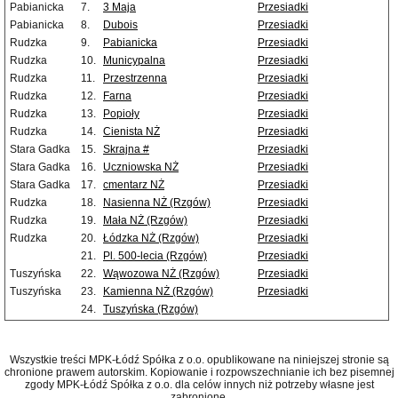
Pabianicka
7.
3 Maja
Przesiadki
Pabianicka
8.
Dubois
Przesiadki
Rudzka
9.
Pabianicka
Przesiadki
Rudzka
10.
Municypalna
Przesiadki
Rudzka
11.
Przestrzenna
Przesiadki
Rudzka
12.
Farna
Przesiadki
Rudzka
13.
Popioły
Przesiadki
Rudzka
14.
Cienista NŻ
Przesiadki
Stara Gadka
15.
Skrajna #
Przesiadki
Stara Gadka
16.
Uczniowska NŻ
Przesiadki
Stara Gadka
17.
cmentarz NŻ
Przesiadki
Rudzka
18.
Nasienna NŻ (Rzgów)
Przesiadki
Rudzka
19.
Mała NŻ (Rzgów)
Przesiadki
Rudzka
20.
Łódzka NŻ (Rzgów)
Przesiadki
21.
Pl. 500-lecia (Rzgów)
Przesiadki
Tuszyńska
22.
Wąwozowa NŻ (Rzgów)
Przesiadki
Tuszyńska
23.
Kamienna NŻ (Rzgów)
Przesiadki
24.
Tuszyńska (Rzgów)
Wszystkie treści MPK-Łódź Spółka z o.o. opublikowane na niniejszej stronie są
chronione prawem autorskim. Kopiowanie i rozpowszechnianie ich bez pisemnej
zgody MPK-Łódź Spółka z o.o. dla celów innych niż potrzeby własne jest
zabronione.