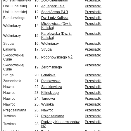
Konstantynowska
10.
ZOO Orientarium
Przesiadki
Unii Lubelskiej
11.
Aquapark Fala
Przesiadki
Unii Lubelskiej
12.
Sport Arena P&R
Przesiadki
Bandurskiego
13.
Dw. Łódź Kaliska
Przesiadki
Mickiewicza (Dw. Ł.
Przesiadki
Włókniarzy
14.
Kaliska)
Karolewska (Dw. Ł.
Przesiadki
Włókniarzy
15.
Kaliska)
Struga
16.
Włókniarzy
Przesiadki
Łąkowa
17.
Struga
Przesiadki
Skłodowskiej
Przesiadki
18.
Pogonowskiego NŻ
Curie
Skłodowskiej
Przesiadki
19.
Żeromskiego
Curie
Struga
20.
Gdańska
Przesiadki
Zamenhofa
21.
Piotrkowska
Przesiadki
Nawrot
22.
Sienkiewicza
Przesiadki
Nawrot
23.
Kilińskiego
Przesiadki
Nawrot
24.
Targowa
Przesiadki
Nawrot
25.
Wysoka
Przesiadki
Przędzalniana
26.
Nawrot
Przesiadki
Tuwima
27.
Przędzalniana
Przesiadki
Rodziny Kindermannów
Przesiadki
Tuwima
28.
NŻ