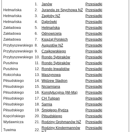
1.
Janów
Przesiadki
Hetmańska
2.
Juranda ze Spychowa NŻ
Przesiadki
Hetmańska
3.
Zagłoby NŻ
Przesiadki
Hetmańska
4.
Dąbrówki
Przesiadki
Zakładowa
5.
Hetmańska
Przesiadki
Zakładowa
6.
Odnowiciela
Przesiadki
Zakładowa
7.
Książąt Polskich
Przesiadki
Przybyszewskiego
8.
Augustów NŻ
Przesiadki
Przybyszewskiego
9.
Czajkowskiego
Przesiadki
Przybyszewskiego
10.
Rondo Sybiraków
Przesiadki
Puszkina
11.
Rondo Sybiraków
Przesiadki
Puszkina
12.
Rondo Inwalidów
Przesiadki
Rokicińska
13.
Maszynowa
Przesiadki
Piłsudskiego
14.
Widzew Stadion
Przesiadki
Piłsudskiego
15.
Niciarniana
Przesiadki
Piłsudskiego
16.
Konstytucyjna (Wi-Ma)
Przesiadki
Piłsudskiego
17.
CH Tulipan
Przesiadki
Piłsudskiego
18.
Sarnia
Przesiadki
Piłsudskiego
19.
Śmigłego-Rydza
Przesiadki
Kopcińskiego
20.
Piłsudskiego
Przesiadki
Wydawnicza
21.
Rodziny Grohmanów NŻ
Przesiadki
Rodziny Kindermannów
Przesiadki
Tuwima
22.