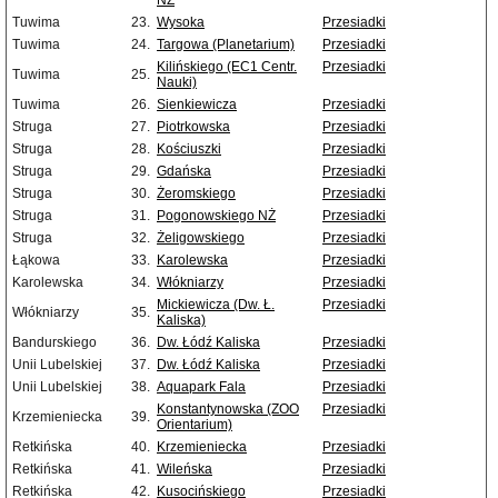
NŻ
Tuwima
23.
Wysoka
Przesiadki
Tuwima
24.
Targowa (Planetarium)
Przesiadki
Kilińskiego (EC1 Centr.
Przesiadki
Tuwima
25.
Nauki)
Tuwima
26.
Sienkiewicza
Przesiadki
Struga
27.
Piotrkowska
Przesiadki
Struga
28.
Kościuszki
Przesiadki
Struga
29.
Gdańska
Przesiadki
Struga
30.
Żeromskiego
Przesiadki
Struga
31.
Pogonowskiego NŻ
Przesiadki
Struga
32.
Żeligowskiego
Przesiadki
Łąkowa
33.
Karolewska
Przesiadki
Karolewska
34.
Włókniarzy
Przesiadki
Mickiewicza (Dw. Ł.
Przesiadki
Włókniarzy
35.
Kaliska)
Bandurskiego
36.
Dw. Łódź Kaliska
Przesiadki
Unii Lubelskiej
37.
Dw. Łódź Kaliska
Przesiadki
Unii Lubelskiej
38.
Aquapark Fala
Przesiadki
Konstantynowska (ZOO
Przesiadki
Krzemieniecka
39.
Orientarium)
Retkińska
40.
Krzemieniecka
Przesiadki
Retkińska
41.
Wileńska
Przesiadki
Retkińska
42.
Kusocińskiego
Przesiadki