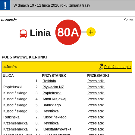
W dniach 10 - 12 lipca 2026 roku, zmiana trasy
Pomoc
Powrót
80A
Linia
PODSTAWOWE KIERUNKI
Janów
Pokaż na mapie
ULICA
PRZYSTANEK
PRZESIADKI
1.
Retkinia
Przesiadki
Popiełuszki
2.
Pływacka NŻ
Przesiadki
Kusocińskiego
3.
Popiełuszki
Przesiadki
Kusocińskiego
4.
Armii Krajowej
Przesiadki
Kusocińskiego
5.
Babickiego
Przesiadki
Kusocińskiego
6.
Retkińska
Przesiadki
Retkińska
7.
Kusocińskiego
Przesiadki
Krzemieniecka
8.
Retkińska
Przesiadki
Krzemieniecka
9.
Konstantynowska
Przesiadki