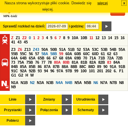
Nasza strona wykorzystuje pliki cookie. Dowiedz się
więcej
x
#
więcej.
Sprawdź rozkład na dzień:
i godzinę:
Z
Z1
Z2
0
1
2
3
4
5
6
7
8
9
10A
10B
11
12
13
14
15
16
41
43
45
Z3
Z6
Z13
Z43
50A
50B
51A
51B
52
53A
53C
53B
54B
55A
55B
55C
56
57
58A
58B
59
60A
60B
60C
60D
61
62
63
64A
64B
65A
65B
66
67
68
69A
69B
70
71A
71B
72A
72B
73
75A
75B
76
77
78
80A
80B
81A
81B
82A
82B
83
84A
84B
85A
85B
86
87A
87B
88A
88B
88C
88D
89
90
91A
91B
91C
92A
92B
93
94
96
97A
97B
99
100
101
201
202
6.
F1
G1
G2
H
W
N1A
N1B
N2
N3A
N3B
N4A
N4B
N5A
N5B
N6
N7A
N7B
N8
N9
Linie
Zmiany
Utrudnienia
Przystanki
Połączenia
Schematy
Pobierz