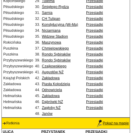
Kopcińskiego
29.
Tuwima
Przesiadki
Piłsudskiego
30.
Śmigłego-Rydza
Przesiadki
Piłsudskiego
31.
Sarnia
Przesiadki
Piłsudskiego
32.
CH Tulipan
Przesiadki
Piłsudskiego
33.
Konstytucyjna (Wi-Ma)
Przesiadki
Piłsudskiego
34.
Niciarniana
Przesiadki
Piłsudskiego
35.
Widzew Stadion
Przesiadki
Rokicińska
36.
Maszynowa
Przesiadki
Puszkina
37.
Chmielowskiego
Przesiadki
Puszkina
38.
Rondo Sybiraków
Przesiadki
Przybyszewskiego
39.
Rondo Sybiraków
Przesiadki
Przybyszewskiego
40.
Czajkowskiego
Przesiadki
Przybyszewskiego
41.
Augustów NŻ
Przesiadki
Książąt Polskich
42.
Zakładowa
Przesiadki
Zakładowa
43.
Piasta Kołodzieja
Przesiadki
Zakładowa
44.
Odnowiciela
Przesiadki
Hetmańska
45.
Zakładowa
Przesiadki
Hetmańska
46.
Dąbrówki NŻ
Przesiadki
Hetmańska
47.
Zagłoby NŻ
Przesiadki
48.
Janów
Retkinia
Pokaż na mapie
ULICA
PRZYSTANEK
PRZESIADKI