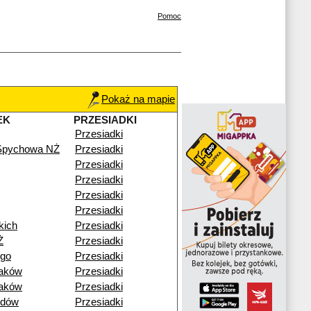
Pomoc
Pokaż na mapie
EK
PRZESIADKI
Przesiadki
 Spychowa NŻ
Przesiadki
Przesiadki
Przesiadki
Przesiadki
Przesiadki
kich
Przesiadki
Ż
Przesiadki
ego
Przesiadki
raków
Przesiadki
raków
Przesiadki
idów
Przesiadki