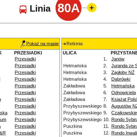
80A
Linia
Pokaż na mapie
Retkinia
K
PRZESIADKI
ULICA
PRZYSTAN
Przesiadki
1.
Janów
Przesiadki
Hetmańska
2.
Juranda ze
Przesiadki
Hetmańska
3.
Zagłoby NŻ
j
Przesiadki
Hetmańska
4.
Dąbrówki
Przesiadki
Zakładowa
5.
Hetmańska
Przesiadki
Zakładowa
6.
Odnowiciela
o
Przesiadki
Zakładowa
7.
Książąt Pols
Przesiadki
Przybyszewskiego
8.
Augustów N
wska
Przesiadki
Przybyszewskiego
9.
Czajkowski
ium
Przesiadki
Przybyszewskiego
10.
Rondo Sybi
a
Przesiadki
Puszkina
11.
Rondo Sybi
P&R
Przesiadki
Puszkina
12.
Rondo Inwal