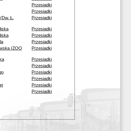
Przesiadki
Przesiadki
(Dw. Ł.
Przesiadki
liska
Przesiadki
liska
Przesiadki
la
Przesiadki
owska (ZOO
Przesiadki
ka
Przesiadki
Przesiadki
go
Przesiadki
Przesiadki
ej
Przesiadki
Przesiadki