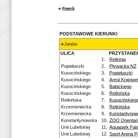
Powrót
PODSTAWOWE KIERUNKI
Janów
ULICA
PRZYSTANE
1.
Retkinia
Popiełuszki
2.
Pływacka NŻ
Kusocińskiego
3.
Popiełuszki
Kusocińskiego
4.
Armii Krajowe
Kusocińskiego
5.
Babickiego
Kusocińskiego
6.
Retkińska
Retkińska
7.
Kusocińskieg
Krzemieniecka
8.
Retkińska
Krzemieniecka
9.
Konstantyno
Konstantynowska
10.
ZOO Orientar
Unii Lubelskiej
11.
Aquapark Fal
Unii Lubelskiej
12.
Sport Arena 