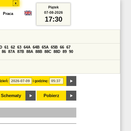
x
Piątek
07-08-2026
Praca
17:30
D
61
62
63
64A
64B
65A
65B
66
67
86
87A
87B
88A
88B
88C
88D
89
90
zień:
i godzinę:
Schematy
Pobierz