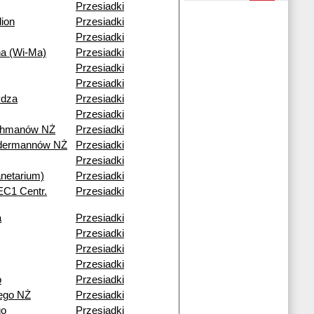
Przesiadki
ion
Przesiadki
Przesiadki
na (Wi-Ma)
Przesiadki
Przesiadki
Przesiadki
ydza
Przesiadki
Przesiadki
ohmanów NŻ
Przesiadki
ndermannów NŻ
Przesiadki
Przesiadki
netarium)
Przesiadki
(EC1 Centr.
Przesiadki
a
Przesiadki
Przesiadki
Przesiadki
Przesiadki
o
Przesiadki
ego NŻ
Przesiadki
go
Przesiadki