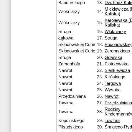
Bandurskiego
13.
Dw. Łódź Kali
Mickiewicza (
Włókniarzy
14.
Kaliska)
Karolewska (D
Włókniarzy
15.
Kaliska)
Struga
16.
Włókniarzy
Łąkowa
17.
Struga
Skłodowskiej Curie
18.
Pogonowskie
Skłodowskiej Curie
19.
Żeromskiego
Struga
20.
Gdańska
Zamenhofa
21.
Piotrkowska
Nawrot
22.
Sienkiewicza
Nawrot
23.
Kilińskiego
Nawrot
24.
Targowa
Nawrot
25.
Wysoka
Przędzalniana
26.
Nawrot
Tuwima
27.
Przędzalniana
Rodziny
Tuwima
28.
Kindermannó
Kopcińskiego
29.
Tuwima
Piłsudskiego
30.
Śmigłego-Ry