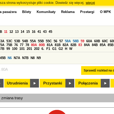
sza strona wykorzystuje pliki cookie. Dowiedz się więcej.
więcej
a pasażera
Bilety
Komunikaty
Reklama
Przetargi
O MPK
0B
11
12
13
14
15
16
41
43
45
53A
53C
53B
54B
55A
55B
55C
56
57
58A
58B
59
60A
60B
60C
60
75A
75B
76
77
78
80A
80B
81A
81B
82A
82B
83
84A
84B
85A
85B
97B
99
100
101
201
202
6.
F1
G1
G2
H
W
N5B
N6
N7A
N7B
N8
N9
a 80A
Sprawdź rozkład na d
Utrudnienia
Przystanki
Połączenia
, zmiana trasy