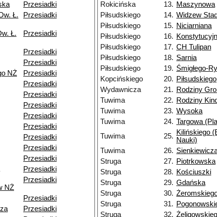
ska
Przesiadki
Rokicińska
13.
Maszynowa
Dw. Ł.
Przesiadki
Piłsudskiego
14.
Widzew Stad
Piłsudskiego
15.
Niciarniana
w. Ł.
Przesiadki
Piłsudskiego
16.
Konstytucyj
Piłsudskiego
17.
CH Tulipan
Przesiadki
Piłsudskiego
18.
Sarnia
Przesiadki
Piłsudskiego
19.
Śmigłego-R
go NŻ
Przesiadki
Kopcińskiego
20.
Piłsudskiego
Przesiadki
Wydawnicza
21.
Rodziny Gr
Przesiadki
Tuwima
22.
Rodziny Ki
Przesiadki
Tuwima
23.
Wysoka
Przesiadki
Tuwima
24.
Targowa (Pla
Przesiadki
Kilińskiego 
Tuwima
25.
Przesiadki
Nauki)
Przesiadki
Tuwima
26.
Sienkiewicz
Przesiadki
Struga
27.
Piotrkowska
Przesiadki
Struga
28.
Kościuszki
Przesiadki
Struga
29.
Gdańska
w NŻ
Struga
30.
Żeromskieg
Przesiadki
Struga
31.
Pogonowski
dza
Przesiadki
Struga
32.
Żeligowskie