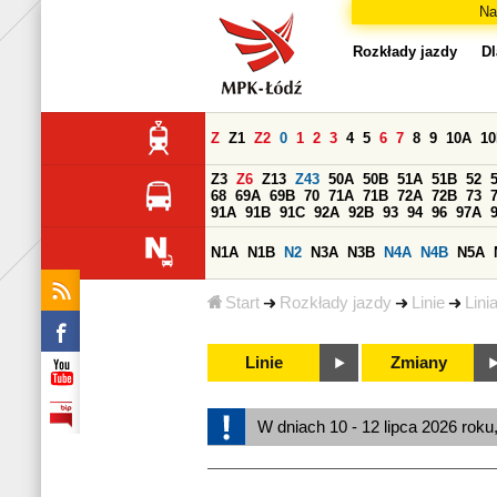
Na
Rozkłady jazdy
Dl
Z
Z1
Z2
0
1
2
3
4
5
6
7
8
9
10A
1
Z3
Z6
Z13
Z43
50A
50B
51A
51B
52
68
69A
69B
70
71A
71B
72A
72B
73
91A
91B
91C
92A
92B
93
94
96
97A
N1A
N1B
N2
N3A
N3B
N4A
N4B
N5A
Start
Rozkłady jazdy
Linie
Lini
Linie
Zmiany
W dniach 10 - 12 lipca 2026 roku