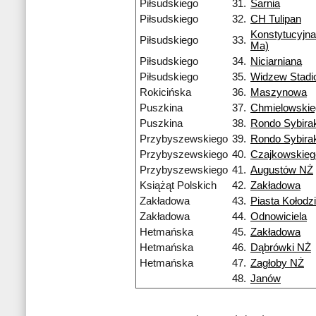
Piłsudskiego
31.
Sarnia
Piłsudskiego
32.
CH Tulipan
Konstytucyjna
Piłsudskiego
33.
Ma)
Piłsudskiego
34.
Niciarniana
Piłsudskiego
35.
Widzew Stadi
Rokicińska
36.
Maszynowa
Puszkina
37.
Chmielowskie
Puszkina
38.
Rondo Sybira
Przybyszewskiego
39.
Rondo Sybira
Przybyszewskiego
40.
Czajkowskieg
Przybyszewskiego
41.
Augustów NŻ
Książąt Polskich
42.
Zakładowa
Zakładowa
43.
Piasta Kołodzi
Zakładowa
44.
Odnowiciela
Hetmańska
45.
Zakładowa
Hetmańska
46.
Dąbrówki NŻ
Hetmańska
47.
Zagłoby NŻ
48.
Janów