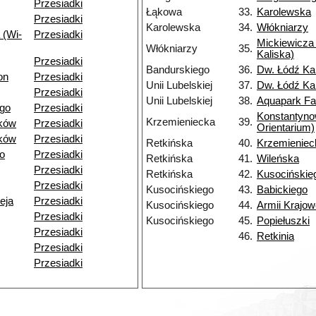
Przesiadki
Łąkowa
33.
Karolewska
Przesiadki
Karolewska
34.
Włókniarzy
 (Wi-
Przesiadki
Mickiewicza 
Włókniarzy
35.
Kaliska)
Przesiadki
Bandurskiego
36.
Dw. Łódź Ka
on
Przesiadki
Unii Lubelskiej
37.
Dw. Łódź Ka
Przesiadki
Unii Lubelskiej
38.
Aquapark Fa
go
Przesiadki
Konstantyn
Krzemieniecka
39.
ków
Przesiadki
Orientarium)
ków
Przesiadki
Retkińska
40.
Krzemieniec
o
Przesiadki
Retkińska
41.
Wileńska
Przesiadki
Retkińska
42.
Kusocińskie
Przesiadki
Kusocińskiego
43.
Babickiego
eja
Przesiadki
Kusocińskiego
44.
Armii Krajow
Przesiadki
Kusocińskiego
45.
Popiełuszki
Przesiadki
46.
Retkinia
Przesiadki
Przesiadki