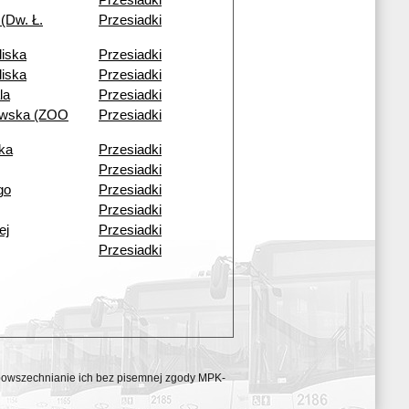
Przesiadki
(Dw. Ł.
Przesiadki
liska
Przesiadki
liska
Przesiadki
la
Przesiadki
owska (ZOO
Przesiadki
ka
Przesiadki
Przesiadki
go
Przesiadki
Przesiadki
ej
Przesiadki
Przesiadki
ozpowszechnianie ich bez pisemnej zgody MPK-