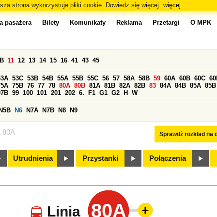
sza strona wykorzystuje pliki cookie. Dowiedz się więcej.
więcej
a pasażera
Bilety
Komunikaty
Reklama
Przetargi
O MPK
0B
11
12
13
14
15
16
41
43
45
53A
53C
53B
54B
55A
55B
55C
56
57
58A
58B
59
60A
60B
60C
60
75A
75B
76
77
78
80A
80B
81A
81B
82A
82B
83
84A
84B
85A
85B
97B
99
100
101
201
202
6.
F1
G1
G2
H
W
N5B
N6
N7A
N7B
N8
N9
a 80A
Sprawdź rozkład na d
Utrudnienia
Przystanki
Połączenia
80A
Linia