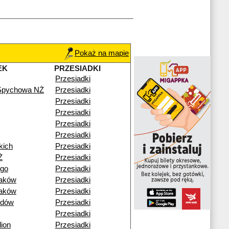
Pokaż na mapie
EK
PRZESIADKI
Przesiadki
 Spychowa NŻ
Przesiadki
Przesiadki
Przesiadki
Przesiadki
Przesiadki
kich
Przesiadki
Ż
Przesiadki
ego
Przesiadki
raków
Przesiadki
raków
Przesiadki
idów
Przesiadki
Przesiadki
ion
Przesiadki