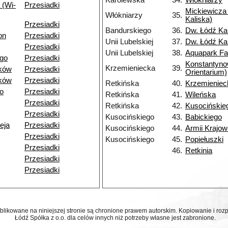
Karolewska
34.
Włókniarzy
 (Wi-
Przesiadki
Mickiewicza 
Włókniarzy
35.
Kaliska)
Przesiadki
Bandurskiego
36.
Dw. Łódź Ka
on
Przesiadki
Unii Lubelskiej
37.
Dw. Łódź Ka
Przesiadki
Unii Lubelskiej
38.
Aquapark Fa
go
Przesiadki
Konstantyn
Krzemieniecka
39.
ków
Przesiadki
Orientarium)
ków
Przesiadki
Retkińska
40.
Krzemieniec
o
Przesiadki
Retkińska
41.
Wileńska
Przesiadki
Retkińska
42.
Kusocińskie
Przesiadki
Kusocińskiego
43.
Babickiego
eja
Przesiadki
Kusocińskiego
44.
Armii Krajow
Przesiadki
Kusocińskiego
45.
Popiełuszki
Przesiadki
46.
Retkinia
Przesiadki
Przesiadki
ublikowane na niniejszej stronie są chronione prawem autorskim. Kopiowanie i r
Łódź Spółka z o.o. dla celów innych niż potrzeby własne jest zabronione.