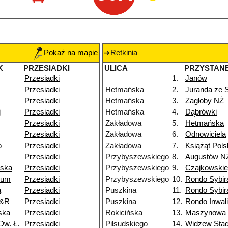
Pokaż na mapie
Retkinia
K
PRZESIADKI
ULICA
PRZYSTAN
Przesiadki
1.
Janów
Przesiadki
Hetmańska
2.
Juranda ze
Przesiadki
Hetmańska
3.
Zagłoby NŻ
j
Przesiadki
Hetmańska
4.
Dąbrówki
Przesiadki
Zakładowa
5.
Hetmańska
Przesiadki
Zakładowa
6.
Odnowiciela
o
Przesiadki
Zakładowa
7.
Książąt Pols
Przesiadki
Przybyszewskiego
8.
Augustów N
wska
Przesiadki
Przybyszewskiego
9.
Czajkowski
ium
Przesiadki
Przybyszewskiego
10.
Rondo Sybi
a
Przesiadki
Puszkina
11.
Rondo Sybi
P&R
Przesiadki
Puszkina
12.
Rondo Inwal
ska
Przesiadki
Rokicińska
13.
Maszynowa
Dw. Ł.
Przesiadki
Piłsudskiego
14.
Widzew Stad