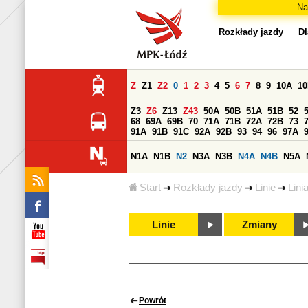
Na
Rozkłady jazdy
Dl
Z
Z1
Z2
0
1
2
3
4
5
6
7
8
9
10A
1
Z3
Z6
Z13
Z43
50A
50B
51A
51B
52
68
69A
69B
70
71A
71B
72A
72B
73
91A
91B
91C
92A
92B
93
94
96
97A
N1A
N1B
N2
N3A
N3B
N4A
N4B
N5A
Start
Rozkłady jazdy
Linie
Lini
Linie
Zmiany
Powrót