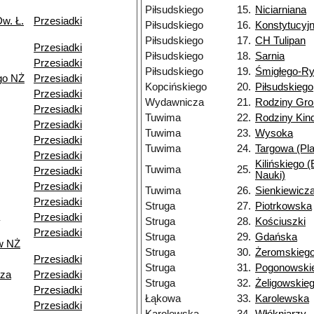
Piłsudskiego
15.
Niciarniana
w. Ł.
Przesiadki
Piłsudskiego
16.
Konstytucyj
Piłsudskiego
17.
CH Tulipan
Przesiadki
Piłsudskiego
18.
Sarnia
Przesiadki
Piłsudskiego
19.
Śmigłego-R
go NŻ
Przesiadki
Kopcińskiego
20.
Piłsudskiego
Przesiadki
Wydawnicza
21.
Rodziny Gr
Przesiadki
Tuwima
22.
Rodziny Ki
Przesiadki
Tuwima
23.
Wysoka
Przesiadki
Tuwima
24.
Targowa (Pla
Przesiadki
Kilińskiego 
Tuwima
25.
Przesiadki
Nauki)
Przesiadki
Tuwima
26.
Sienkiewicz
Przesiadki
Struga
27.
Piotrkowska
Przesiadki
Struga
28.
Kościuszki
Przesiadki
Struga
29.
Gdańska
w NŻ
Struga
30.
Żeromskieg
Przesiadki
Struga
31.
Pogonowski
dza
Przesiadki
Struga
32.
Żeligowskie
Przesiadki
Łąkowa
33.
Karolewska
Przesiadki