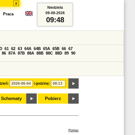
x
Niedziela
09-08-2026
Praca
09:48
D
61
62
63
64A
64B
65A
65B
66
67
86
87A
87B
88A
88B
88C
88D
89
90
zień:
i godzinę:
Schematy
Pobierz
Pomoc