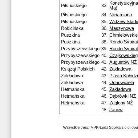
Konstytucyjna
Piłsudskiego
33.
Ma)
Piłsudskiego
34.
Niciarniana
Piłsudskiego
35.
Widzew Stadi
Rokicińska
36.
Maszynowa
Puszkina
37.
Chmielowskie
Puszkina
38.
Rondo Sybira
Przybyszewskiego
39.
Rondo Sybira
Przybyszewskiego
40.
Czajkowskieg
Przybyszewskiego
41.
Augustów NŻ
Książąt Polskich
42.
Zakładowa
Zakładowa
43.
Piasta Kołodzi
Zakładowa
44.
Odnowiciela
Hetmańska
45.
Zakładowa
Hetmańska
46.
Dąbrówki NŻ
Hetmańska
47.
Zagłoby NŻ
48.
Janów
Wszystkie treści MPK-Łódź Spółka z o.o. op