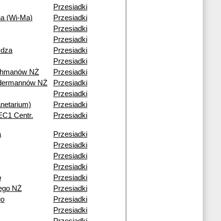
Przesiadki
na (Wi-Ma)
Przesiadki
Przesiadki
Przesiadki
ydza
Przesiadki
Przesiadki
ohmanów NŻ
Przesiadki
ndermannów NŻ
Przesiadki
Przesiadki
netarium)
Przesiadki
(EC1 Centr.
Przesiadki
a
Przesiadki
Przesiadki
Przesiadki
Przesiadki
o
Przesiadki
ego NŻ
Przesiadki
go
Przesiadki
Przesiadki