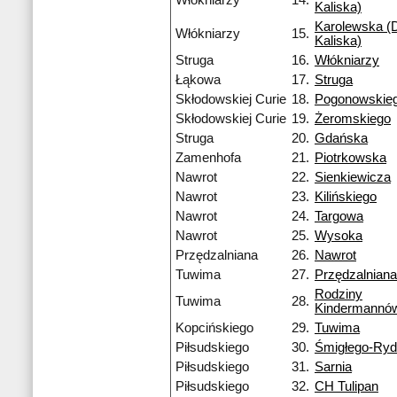
Włókniarzy
14.
Kaliska)
Karolewska (D
Włókniarzy
15.
Kaliska)
Struga
16.
Włókniarzy
Łąkowa
17.
Struga
Skłodowskiej Curie
18.
Pogonowskie
Skłodowskiej Curie
19.
Żeromskiego
Struga
20.
Gdańska
Zamenhofa
21.
Piotrkowska
Nawrot
22.
Sienkiewicza
Nawrot
23.
Kilińskiego
Nawrot
24.
Targowa
Nawrot
25.
Wysoka
Przędzalniana
26.
Nawrot
Tuwima
27.
Przędzalniana
Rodziny
Tuwima
28.
Kindermannó
Kopcińskiego
29.
Tuwima
Piłsudskiego
30.
Śmigłego-Ry
Piłsudskiego
31.
Sarnia
Piłsudskiego
32.
CH Tulipan