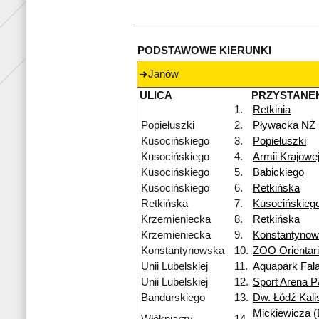
PODSTAWOWE KIERUNKI
Janów
ULICA
PRZYSTANE
1.
Retkinia
Popiełuszki
2.
Pływacka NŻ
Kusocińskiego
3.
Popiełuszki
Kusocińskiego
4.
Armii Krajowe
Kusocińskiego
5.
Babickiego
Kusocińskiego
6.
Retkińska
Retkińska
7.
Kusocińskieg
Krzemieniecka
8.
Retkińska
Krzemieniecka
9.
Konstantyno
Konstantynowska
10.
ZOO Orientar
Unii Lubelskiej
11.
Aquapark Fal
Unii Lubelskiej
12.
Sport Arena 
Bandurskiego
13.
Dw. Łódź Kali
Mickiewicza (