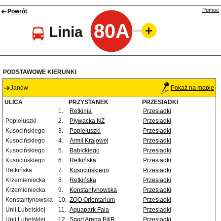
Pomoc
Powrót
80A
Linia
PODSTAWOWE KIERUNKI
Janów
Pokaż na mapie
ULICA
PRZYSTANEK
PRZESIADKI
1.
Retkinia
Przesiadki
Popiełuszki
2.
Pływacka NŻ
Przesiadki
Kusocińskiego
3.
Popiełuszki
Przesiadki
Kusocińskiego
4.
Armii Krajowej
Przesiadki
Kusocińskiego
5.
Babickiego
Przesiadki
Kusocińskiego
6.
Retkińska
Przesiadki
Retkińska
7.
Kusocińskiego
Przesiadki
Krzemieniecka
8.
Retkińska
Przesiadki
Krzemieniecka
9.
Konstantynowska
Przesiadki
Konstantynowska
10.
ZOO Orientarium
Przesiadki
Unii Lubelskiej
11.
Aquapark Fala
Przesiadki
Unii Lubelskiej
12.
Sport Arena P&R
Przesiadki