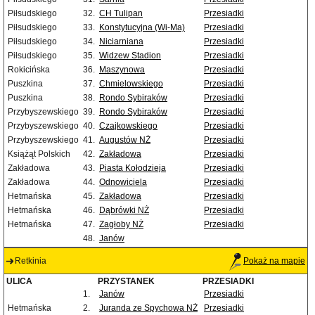
Piłsudskiego
32.
CH Tulipan
Przesiadki
Piłsudskiego
33.
Konstytucyjna (Wi-Ma)
Przesiadki
Piłsudskiego
34.
Niciarniana
Przesiadki
Piłsudskiego
35.
Widzew Stadion
Przesiadki
Rokicińska
36.
Maszynowa
Przesiadki
Puszkina
37.
Chmielowskiego
Przesiadki
Puszkina
38.
Rondo Sybiraków
Przesiadki
Przybyszewskiego
39.
Rondo Sybiraków
Przesiadki
Przybyszewskiego
40.
Czajkowskiego
Przesiadki
Przybyszewskiego
41.
Augustów NŻ
Przesiadki
Książąt Polskich
42.
Zakładowa
Przesiadki
Zakładowa
43.
Piasta Kołodzieja
Przesiadki
Zakładowa
44.
Odnowiciela
Przesiadki
Hetmańska
45.
Zakładowa
Przesiadki
Hetmańska
46.
Dąbrówki NŻ
Przesiadki
Hetmańska
47.
Zagłoby NŻ
Przesiadki
48.
Janów
Retkinia
Pokaż na mapie
ULICA
PRZYSTANEK
PRZESIADKI
1.
Janów
Przesiadki
Hetmańska
2.
Juranda ze Spychowa NŻ
Przesiadki