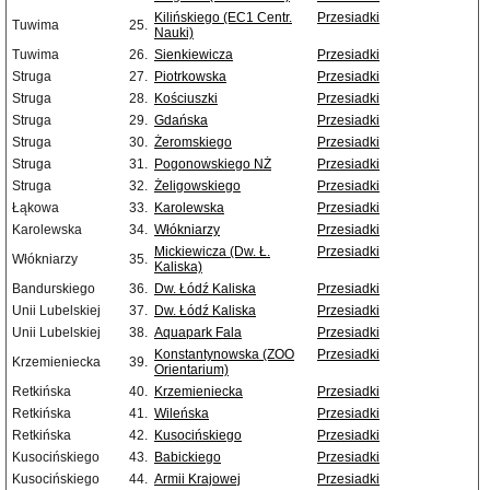
Kilińskiego (EC1 Centr.
Przesiadki
Tuwima
25.
Nauki)
Tuwima
26.
Sienkiewicza
Przesiadki
Struga
27.
Piotrkowska
Przesiadki
Struga
28.
Kościuszki
Przesiadki
Struga
29.
Gdańska
Przesiadki
Struga
30.
Żeromskiego
Przesiadki
Struga
31.
Pogonowskiego NŻ
Przesiadki
Struga
32.
Żeligowskiego
Przesiadki
Łąkowa
33.
Karolewska
Przesiadki
Karolewska
34.
Włókniarzy
Przesiadki
Mickiewicza (Dw. Ł.
Przesiadki
Włókniarzy
35.
Kaliska)
Bandurskiego
36.
Dw. Łódź Kaliska
Przesiadki
Unii Lubelskiej
37.
Dw. Łódź Kaliska
Przesiadki
Unii Lubelskiej
38.
Aquapark Fala
Przesiadki
Konstantynowska (ZOO
Przesiadki
Krzemieniecka
39.
Orientarium)
Retkińska
40.
Krzemieniecka
Przesiadki
Retkińska
41.
Wileńska
Przesiadki
Retkińska
42.
Kusocińskiego
Przesiadki
Kusocińskiego
43.
Babickiego
Przesiadki
Kusocińskiego
44.
Armii Krajowej
Przesiadki