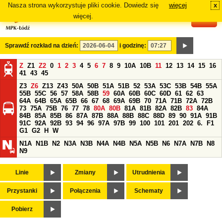
Nasza strona wykorzystuje pliki cookie. Dowiedz się
więcej
x
#
więcej.
Sprawdź rozkład na dzień:
i godzinę:
Z
Z1
Z2
0
1
2
3
4
5
6
7
8
9
10A
10B
11
12
13
14
15
16
41
43
45
Z3
Z6
Z13
Z43
50A
50B
51A
51B
52
53A
53C
53B
54B
55A
55B
55C
56
57
58A
58B
59
60A
60B
60C
60D
61
62
63
64A
64B
65A
65B
66
67
68
69A
69B
70
71A
71B
72A
72B
73
75A
75B
76
77
78
80A
80B
81A
81B
82A
82B
83
84A
84B
85A
85B
86
87A
87B
88A
88B
88C
88D
89
90
91A
91B
91C
92A
92B
93
94
96
97A
97B
99
100
101
201
202
6.
F1
G1
G2
H
W
N1A
N1B
N2
N3A
N3B
N4A
N4B
N5A
N5B
N6
N7A
N7B
N8
N9
Linie
Zmiany
Utrudnienia
Przystanki
Połączenia
Schematy
Pobierz