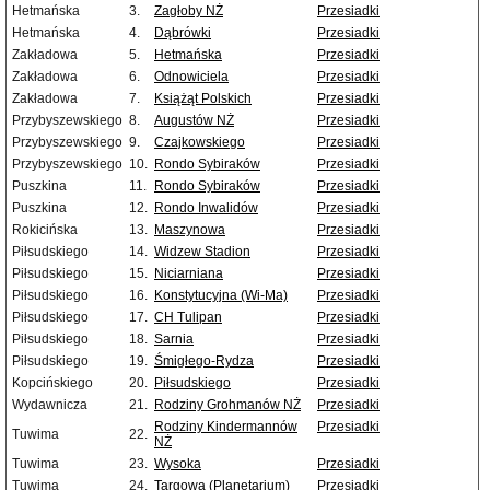
Hetmańska
3.
Zagłoby NŻ
Przesiadki
Hetmańska
4.
Dąbrówki
Przesiadki
Zakładowa
5.
Hetmańska
Przesiadki
Zakładowa
6.
Odnowiciela
Przesiadki
Zakładowa
7.
Książąt Polskich
Przesiadki
Przybyszewskiego
8.
Augustów NŻ
Przesiadki
Przybyszewskiego
9.
Czajkowskiego
Przesiadki
Przybyszewskiego
10.
Rondo Sybiraków
Przesiadki
Puszkina
11.
Rondo Sybiraków
Przesiadki
Puszkina
12.
Rondo Inwalidów
Przesiadki
Rokicińska
13.
Maszynowa
Przesiadki
Piłsudskiego
14.
Widzew Stadion
Przesiadki
Piłsudskiego
15.
Niciarniana
Przesiadki
Piłsudskiego
16.
Konstytucyjna (Wi-Ma)
Przesiadki
Piłsudskiego
17.
CH Tulipan
Przesiadki
Piłsudskiego
18.
Sarnia
Przesiadki
Piłsudskiego
19.
Śmigłego-Rydza
Przesiadki
Kopcińskiego
20.
Piłsudskiego
Przesiadki
Wydawnicza
21.
Rodziny Grohmanów NŻ
Przesiadki
Rodziny Kindermannów
Przesiadki
Tuwima
22.
NŻ
Tuwima
23.
Wysoka
Przesiadki
Tuwima
24.
Targowa (Planetarium)
Przesiadki