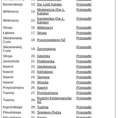
Bandurskiego
13.
Dw. Łódź Kaliska
Przesiadki
Mickiewicza (Dw. Ł.
Przesiadki
Włókniarzy
14.
Kaliska)
Karolewska (Dw. Ł.
Przesiadki
Włókniarzy
15.
Kaliska)
Struga
16.
Włókniarzy
Przesiadki
Łąkowa
17.
Struga
Przesiadki
Skłodowskiej
Przesiadki
18.
Pogonowskiego NŻ
Curie
Skłodowskiej
Przesiadki
19.
Żeromskiego
Curie
Struga
20.
Gdańska
Przesiadki
Zamenhofa
21.
Piotrkowska
Przesiadki
Nawrot
22.
Sienkiewicza
Przesiadki
Nawrot
23.
Kilińskiego
Przesiadki
Nawrot
24.
Targowa
Przesiadki
Nawrot
25.
Wysoka
Przesiadki
Przędzalniana
26.
Nawrot
Przesiadki
Tuwima
27.
Przędzalniana
Przesiadki
Rodziny Kindermannów
Przesiadki
Tuwima
28.
NŻ
Kopcińskiego
29.
Tuwima
Przesiadki
Piłsudskiego
30.
Śmigłego-Rydza
Przesiadki
Piłsudskiego
31.
Sarnia
Przesiadki