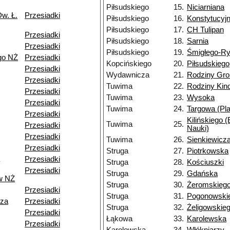
Piłsudskiego
15.
Niciarniana
w. Ł.
Przesiadki
Piłsudskiego
16.
Konstytucyj
Piłsudskiego
17.
CH Tulipan
Przesiadki
Piłsudskiego
18.
Sarnia
Przesiadki
Piłsudskiego
19.
Śmigłego-R
go NŻ
Przesiadki
Kopcińskiego
20.
Piłsudskiego
Przesiadki
Wydawnicza
21.
Rodziny Gr
Przesiadki
Tuwima
22.
Rodziny Ki
Przesiadki
Tuwima
23.
Wysoka
Przesiadki
Tuwima
24.
Targowa (Pla
Przesiadki
Kilińskiego 
Tuwima
25.
Przesiadki
Nauki)
Przesiadki
Tuwima
26.
Sienkiewicz
Przesiadki
Struga
27.
Piotrkowska
Przesiadki
Struga
28.
Kościuszki
Przesiadki
Struga
29.
Gdańska
w NŻ
Struga
30.
Żeromskieg
Przesiadki
Struga
31.
Pogonowski
dza
Przesiadki
Struga
32.
Żeligowskie
Przesiadki
Łąkowa
33.
Karolewska
Przesiadki