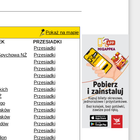
Pokaż na mapie
EK
PRZESIADKI
Przesiadki
 Spychowa NŻ
Przesiadki
Przesiadki
Przesiadki
Przesiadki
Przesiadki
kich
Przesiadki
Ż
Przesiadki
ego
Przesiadki
raków
Przesiadki
raków
Przesiadki
idów
Przesiadki
Przesiadki
ion
Przesiadki