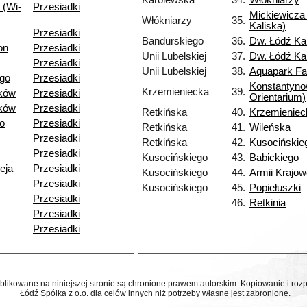
Karolewska
34.
Włókniarzy
 (Wi-
Przesiadki
Mickiewicza 
Włókniarzy
35.
Kaliska)
Przesiadki
Bandurskiego
36.
Dw. Łódź Ka
on
Przesiadki
Unii Lubelskiej
37.
Dw. Łódź Ka
Przesiadki
Unii Lubelskiej
38.
Aquapark Fa
go
Przesiadki
Konstantyn
Krzemieniecka
39.
ków
Przesiadki
Orientarium)
ków
Przesiadki
Retkińska
40.
Krzemieniec
o
Przesiadki
Retkińska
41.
Wileńska
Przesiadki
Retkińska
42.
Kusocińskie
Przesiadki
Kusocińskiego
43.
Babickiego
eja
Przesiadki
Kusocińskiego
44.
Armii Krajow
Przesiadki
Kusocińskiego
45.
Popiełuszki
Przesiadki
46.
Retkinia
Przesiadki
Przesiadki
ublikowane na niniejszej stronie są chronione prawem autorskim. Kopiowanie i r
Łódź Spółka z o.o. dla celów innych niż potrzeby własne jest zabronione.