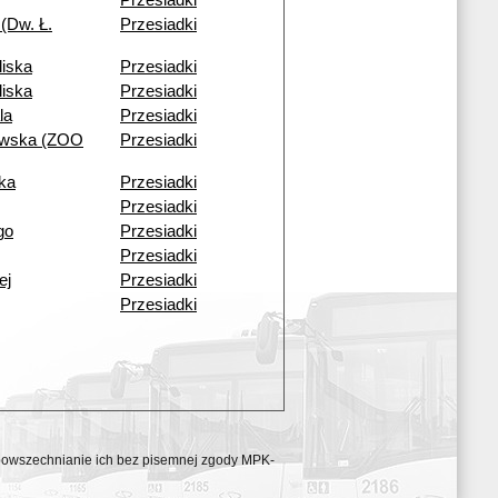
Przesiadki
(Dw. Ł.
Przesiadki
liska
Przesiadki
liska
Przesiadki
la
Przesiadki
owska (ZOO
Przesiadki
ka
Przesiadki
Przesiadki
go
Przesiadki
Przesiadki
ej
Przesiadki
Przesiadki
ozpowszechnianie ich bez pisemnej zgody MPK-