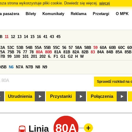
sza strona wykorzystuje pliki cookie. Dowiedz się więcej.
więcej
a pasażera
Bilety
Komunikaty
Reklama
Przetargi
O MPK
0B
11
12
13
14
15
16
41
43
45
53A
53C
53B
54B
55A
55B
55C
56
57
58A
58B
59
60A
60B
60C
60
75A
75B
76
77
78
80A
80B
81A
81B
82A
82B
83
84A
84B
85A
85B
97B
99
100
101
201
202
6.
F1
G1
G2
H
W
N5B
N6
N7A
N7B
N8
N9
a 80A
Sprawdź rozkład na d
Utrudnienia
Przystanki
Połączenia
80A
Linia