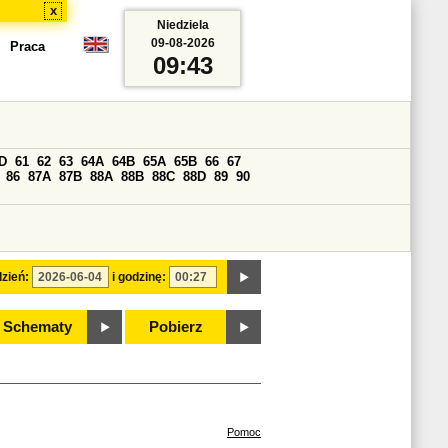
x
Niedziela
09-08-2026
Praca
09:43
D
61
62
63
64A
64B
65A
65B
66
67
86
87A
87B
88A
88B
88C
88D
89
90
zień:
i godzinę:
Schematy
Pobierz
Pomoc