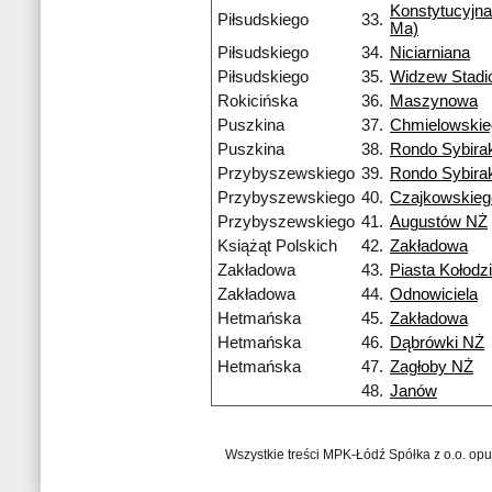
Konstytucyjna
Piłsudskiego
33.
Ma)
Piłsudskiego
34.
Niciarniana
Piłsudskiego
35.
Widzew Stadi
Rokicińska
36.
Maszynowa
Puszkina
37.
Chmielowskie
Puszkina
38.
Rondo Sybira
Przybyszewskiego
39.
Rondo Sybira
Przybyszewskiego
40.
Czajkowskieg
Przybyszewskiego
41.
Augustów NŻ
Książąt Polskich
42.
Zakładowa
Zakładowa
43.
Piasta Kołodzi
Zakładowa
44.
Odnowiciela
Hetmańska
45.
Zakładowa
Hetmańska
46.
Dąbrówki NŻ
Hetmańska
47.
Zagłoby NŻ
48.
Janów
Wszystkie treści MPK-Łódź Spółka z o.o. op