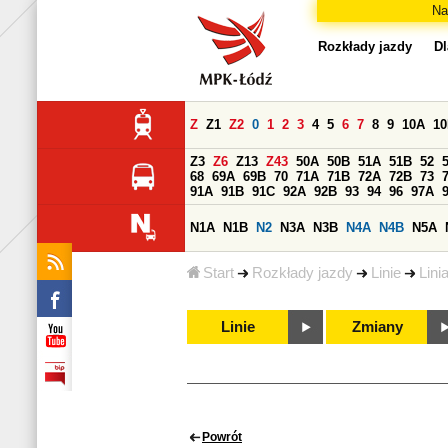
Na
Rozkłady jazdy
Dl
Z
Z1
Z2
0
1
2
3
4
5
6
7
8
9
10A
1
Z3
Z6
Z13
Z43
50A
50B
51A
51B
52
68
69A
69B
70
71A
71B
72A
72B
73
91A
91B
91C
92A
92B
93
94
96
97A
N1A
N1B
N2
N3A
N3B
N4A
N4B
N5A
Start
Rozkłady jazdy
Linie
Lini
Linie
Zmiany
Powrót