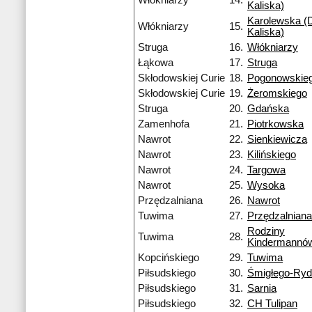
Włókniarzy
14.
Kaliska)
Karolewska (D
Włókniarzy
15.
Kaliska)
Struga
16.
Włókniarzy
Łąkowa
17.
Struga
Skłodowskiej Curie
18.
Pogonowskie
Skłodowskiej Curie
19.
Żeromskiego
Struga
20.
Gdańska
Zamenhofa
21.
Piotrkowska
Nawrot
22.
Sienkiewicza
Nawrot
23.
Kilińskiego
Nawrot
24.
Targowa
Nawrot
25.
Wysoka
Przędzalniana
26.
Nawrot
Tuwima
27.
Przędzalniana
Rodziny
Tuwima
28.
Kindermannó
Kopcińskiego
29.
Tuwima
Piłsudskiego
30.
Śmigłego-Ry
Piłsudskiego
31.
Sarnia
Piłsudskiego
32.
CH Tulipan