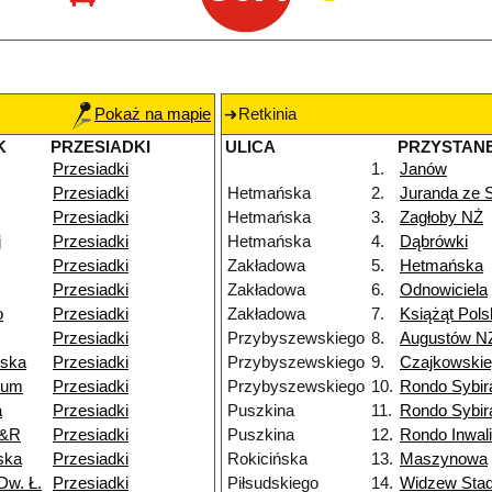
Pokaż na mapie
Retkinia
K
PRZESIADKI
ULICA
PRZYSTAN
Przesiadki
1.
Janów
Przesiadki
Hetmańska
2.
Juranda ze
Przesiadki
Hetmańska
3.
Zagłoby NŻ
j
Przesiadki
Hetmańska
4.
Dąbrówki
Przesiadki
Zakładowa
5.
Hetmańska
Przesiadki
Zakładowa
6.
Odnowiciela
o
Przesiadki
Zakładowa
7.
Książąt Pols
Przesiadki
Przybyszewskiego
8.
Augustów N
wska
Przesiadki
Przybyszewskiego
9.
Czajkowski
ium
Przesiadki
Przybyszewskiego
10.
Rondo Sybi
a
Przesiadki
Puszkina
11.
Rondo Sybi
P&R
Przesiadki
Puszkina
12.
Rondo Inwal
ska
Przesiadki
Rokicińska
13.
Maszynowa
Dw. Ł.
Przesiadki
Piłsudskiego
14.
Widzew Stad