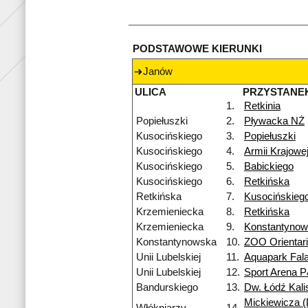
PODSTAWOWE KIERUNKI
Janów
ULICA
PRZYSTANE
1.
Retkinia
Popiełuszki
2.
Pływacka NŻ
Kusocińskiego
3.
Popiełuszki
Kusocińskiego
4.
Armii Krajowe
Kusocińskiego
5.
Babickiego
Kusocińskiego
6.
Retkińska
Retkińska
7.
Kusocińskieg
Krzemieniecka
8.
Retkińska
Krzemieniecka
9.
Konstantyno
Konstantynowska
10.
ZOO Orientar
Unii Lubelskiej
11.
Aquapark Fal
Unii Lubelskiej
12.
Sport Arena 
Bandurskiego
13.
Dw. Łódź Kali
Mickiewicza (