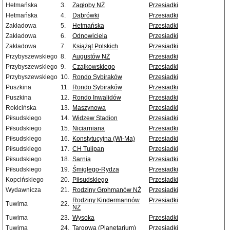
Hetmańska
3.
Zagłoby NŻ
Przesiadki
Hetmańska
4.
Dąbrówki
Przesiadki
Zakładowa
5.
Hetmańska
Przesiadki
Zakładowa
6.
Odnowiciela
Przesiadki
Zakładowa
7.
Książąt Polskich
Przesiadki
Przybyszewskiego
8.
Augustów NŻ
Przesiadki
Przybyszewskiego
9.
Czajkowskiego
Przesiadki
Przybyszewskiego
10.
Rondo Sybiraków
Przesiadki
Puszkina
11.
Rondo Sybiraków
Przesiadki
Puszkina
12.
Rondo Inwalidów
Przesiadki
Rokicińska
13.
Maszynowa
Przesiadki
Piłsudskiego
14.
Widzew Stadion
Przesiadki
Piłsudskiego
15.
Niciarniana
Przesiadki
Piłsudskiego
16.
Konstytucyjna (Wi-Ma)
Przesiadki
Piłsudskiego
17.
CH Tulipan
Przesiadki
Piłsudskiego
18.
Sarnia
Przesiadki
Piłsudskiego
19.
Śmigłego-Rydza
Przesiadki
Kopcińskiego
20.
Piłsudskiego
Przesiadki
Wydawnicza
21.
Rodziny Grohmanów NŻ
Przesiadki
Rodziny Kindermannów
Przesiadki
Tuwima
22.
NŻ
Tuwima
23.
Wysoka
Przesiadki
Tuwima
24.
Targowa (Planetarium)
Przesiadki