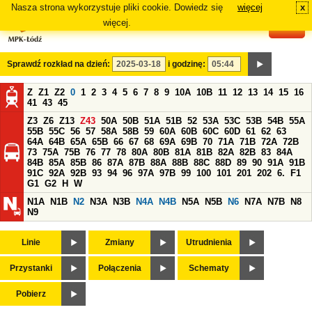
Nasza strona wykorzystuje pliki cookie. Dowiedz się
więcej
x
#
więcej.
Sprawdź rozkład na dzień:
i godzinę:
Z
Z1
Z2
0
1
2
3
4
5
6
7
8
9
10A
10B
11
12
13
14
15
16
41
43
45
Z3
Z6
Z13
Z43
50A
50B
51A
51B
52
53A
53C
53B
54B
55A
55B
55C
56
57
58A
58B
59
60A
60B
60C
60D
61
62
63
64A
64B
65A
65B
66
67
68
69A
69B
70
71A
71B
72A
72B
73
75A
75B
76
77
78
80A
80B
81A
81B
82A
82B
83
84A
84B
85A
85B
86
87A
87B
88A
88B
88C
88D
89
90
91A
91B
91C
92A
92B
93
94
96
97A
97B
99
100
101
201
202
6.
F1
G1
G2
H
W
N1A
N1B
N2
N3A
N3B
N4A
N4B
N5A
N5B
N6
N7A
N7B
N8
N9
Linie
Zmiany
Utrudnienia
Przystanki
Połączenia
Schematy
Pobierz