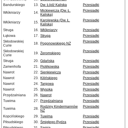
Bandurskiego
13.
Dw. Łódź Kaliska
Przesiadki
Mickiewicza (Dw. Ł.
Przesiadki
Włókniarzy
14.
Kaliska)
Karolewska (Dw. Ł.
Przesiadki
Włókniarzy
15.
Kaliska)
Struga
16.
Włókniarzy
Przesiadki
Łąkowa
17.
Struga
Przesiadki
Skłodowskiej
Przesiadki
18.
Pogonowskiego NŻ
Curie
Skłodowskiej
Przesiadki
19.
Żeromskiego
Curie
Struga
20.
Gdańska
Przesiadki
Zamenhofa
21.
Piotrkowska
Przesiadki
Nawrot
22.
Sienkiewicza
Przesiadki
Nawrot
23.
Kilińskiego
Przesiadki
Nawrot
24.
Targowa
Przesiadki
Nawrot
25.
Wysoka
Przesiadki
Przędzalniana
26.
Nawrot
Przesiadki
Tuwima
27.
Przędzalniana
Przesiadki
Rodziny Kindermannów
Przesiadki
Tuwima
28.
NŻ
Kopcińskiego
29.
Tuwima
Przesiadki
Piłsudskiego
30.
Śmigłego-Rydza
Przesiadki
Piłsudskiego
31.
Sarnia
Przesiadki