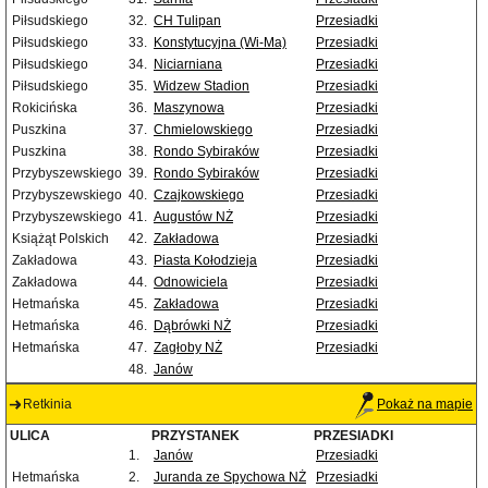
Piłsudskiego
32.
CH Tulipan
Przesiadki
Piłsudskiego
33.
Konstytucyjna (Wi-Ma)
Przesiadki
Piłsudskiego
34.
Niciarniana
Przesiadki
Piłsudskiego
35.
Widzew Stadion
Przesiadki
Rokicińska
36.
Maszynowa
Przesiadki
Puszkina
37.
Chmielowskiego
Przesiadki
Puszkina
38.
Rondo Sybiraków
Przesiadki
Przybyszewskiego
39.
Rondo Sybiraków
Przesiadki
Przybyszewskiego
40.
Czajkowskiego
Przesiadki
Przybyszewskiego
41.
Augustów NŻ
Przesiadki
Książąt Polskich
42.
Zakładowa
Przesiadki
Zakładowa
43.
Piasta Kołodzieja
Przesiadki
Zakładowa
44.
Odnowiciela
Przesiadki
Hetmańska
45.
Zakładowa
Przesiadki
Hetmańska
46.
Dąbrówki NŻ
Przesiadki
Hetmańska
47.
Zagłoby NŻ
Przesiadki
48.
Janów
Retkinia
Pokaż na mapie
ULICA
PRZYSTANEK
PRZESIADKI
1.
Janów
Przesiadki
Hetmańska
2.
Juranda ze Spychowa NŻ
Przesiadki