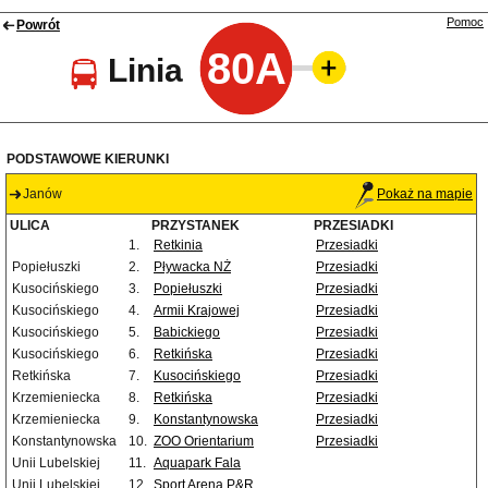
Pomoc
Powrót
80A
Linia
PODSTAWOWE KIERUNKI
Janów
Pokaż na mapie
ULICA
PRZYSTANEK
PRZESIADKI
1.
Retkinia
Przesiadki
Popiełuszki
2.
Pływacka NŻ
Przesiadki
Kusocińskiego
3.
Popiełuszki
Przesiadki
Kusocińskiego
4.
Armii Krajowej
Przesiadki
Kusocińskiego
5.
Babickiego
Przesiadki
Kusocińskiego
6.
Retkińska
Przesiadki
Retkińska
7.
Kusocińskiego
Przesiadki
Krzemieniecka
8.
Retkińska
Przesiadki
Krzemieniecka
9.
Konstantynowska
Przesiadki
Konstantynowska
10.
ZOO Orientarium
Przesiadki
Unii Lubelskiej
11.
Aquapark Fala
Unii Lubelskiej
12.
Sport Arena P&R