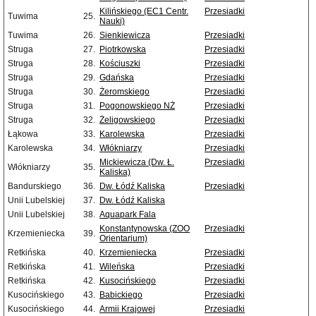
Kilińskiego (EC1 Centr.
Przesiadki
Tuwima
25.
Nauki)
Tuwima
26.
Sienkiewicza
Przesiadki
Struga
27.
Piotrkowska
Przesiadki
Struga
28.
Kościuszki
Przesiadki
Struga
29.
Gdańska
Przesiadki
Struga
30.
Żeromskiego
Przesiadki
Struga
31.
Pogonowskiego NŻ
Przesiadki
Struga
32.
Żeligowskiego
Przesiadki
Łąkowa
33.
Karolewska
Przesiadki
Karolewska
34.
Włókniarzy
Przesiadki
Mickiewicza (Dw. Ł.
Przesiadki
Włókniarzy
35.
Kaliska)
Bandurskiego
36.
Dw. Łódź Kaliska
Przesiadki
Unii Lubelskiej
37.
Dw. Łódź Kaliska
Unii Lubelskiej
38.
Aquapark Fala
Konstantynowska (ZOO
Przesiadki
Krzemieniecka
39.
Orientarium)
Retkińska
40.
Krzemieniecka
Przesiadki
Retkińska
41.
Wileńska
Przesiadki
Retkińska
42.
Kusocińskiego
Przesiadki
Kusocińskiego
43.
Babickiego
Przesiadki
Kusocińskiego
44.
Armii Krajowej
Przesiadki