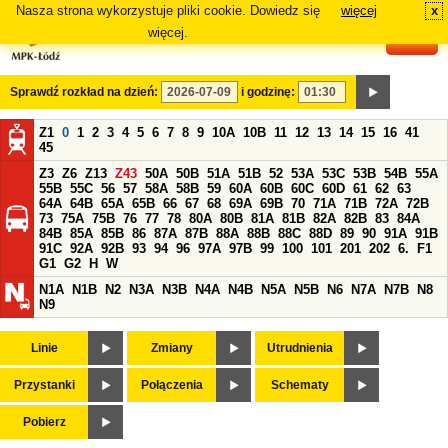
Nasza strona wykorzystuje pliki cookie. Dowiedz się
więcej
x
#
więcej.
Sprawdź rozkład na dzień:
i godzinę:
Z1
0
1
2
3
4
5
6
7
8
9
10A
10B
11
12
13
14
15
16
41
45
Z3
Z6
Z13
Z43
50A
50B
51A
51B
52
53A
53C
53B
54B
55A
55B
55C
56
57
58A
58B
59
60A
60B
60C
60D
61
62
63
64A
64B
65A
65B
66
67
68
69A
69B
70
71A
71B
72A
72B
73
75A
75B
76
77
78
80A
80B
81A
81B
82A
82B
83
84A
84B
85A
85B
86
87A
87B
88A
88B
88C
88D
89
90
91A
91B
91C
92A
92B
93
94
96
97A
97B
99
100
101
201
202
6.
F1
G1
G2
H
W
N1A
N1B
N2
N3A
N3B
N4A
N4B
N5A
N5B
N6
N7A
N7B
N8
N9
Linie
Zmiany
Utrudnienia
Przystanki
Połączenia
Schematy
Pobierz