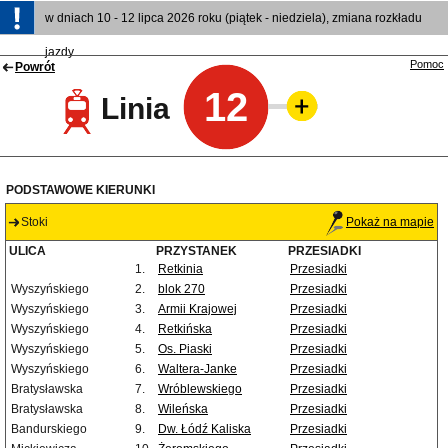
w dniach 10 - 12 lipca 2026 roku (piątek - niedziela), zmiana rozkładu
jazdy
Pomoc
Powrót
12
Linia
PODSTAWOWE KIERUNKI
Stoki
Pokaż na mapie
ULICA
PRZYSTANEK
PRZESIADKI
1.
Retkinia
Przesiadki
Wyszyńskiego
2.
blok 270
Przesiadki
Wyszyńskiego
3.
Armii Krajowej
Przesiadki
Wyszyńskiego
4.
Retkińska
Przesiadki
Wyszyńskiego
5.
Os. Piaski
Przesiadki
Wyszyńskiego
6.
Waltera-Janke
Przesiadki
Bratysławska
7.
Wróblewskiego
Przesiadki
Bratysławska
8.
Wileńska
Przesiadki
Bandurskiego
9.
Dw. Łódź Kaliska
Przesiadki