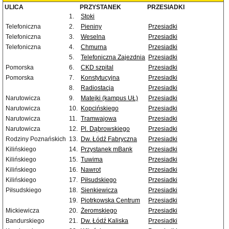
ULICA
PRZYSTANEK
PRZESIADKI
1.
Stoki
Telefoniczna
2.
Pieniny
Przesiadki
Telefoniczna
3.
Weselna
Przesiadki
Telefoniczna
4.
Chmurna
Przesiadki
5.
Telefoniczna Zajezdnia
Przesiadki
Pomorska
6.
CKD szpital
Przesiadki
Pomorska
7.
Konstytucyjna
Przesiadki
8.
Radiostacja
Przesiadki
Narutowicza
9.
Matejki (kampus UŁ)
Przesiadki
Narutowicza
10.
Kopcińskiego
Przesiadki
Narutowicza
11.
Tramwajowa
Przesiadki
Narutowicza
12.
Pl. Dąbrowskiego
Przesiadki
Rodziny Poznańskich
13.
Dw. Łódź Fabryczna
Przesiadki
Kilińskiego
14.
Przystanek mBank
Przesiadki
Kilińskiego
15.
Tuwima
Przesiadki
Kilińskiego
16.
Nawrot
Przesiadki
Kilińskiego
17.
Piłsudskiego
Przesiadki
Piłsudskiego
18.
Sienkiewicza
Przesiadki
19.
Piotrkowska Centrum
Przesiadki
Mickiewicza
20.
Żeromskiego
Przesiadki
Bandurskiego
21.
Dw. Łódź Kaliska
Przesiadki