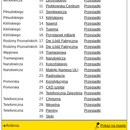
Mickiewicza
10.
Żeromskiego
Przesiadki
11.
Piotrkowska Centrum
Przesiadki
Piłsudskiego
12.
Sienkiewicza
Przesiadki
Piłsudskiego
13.
Kilińskiego
Przesiadki
Kilińskiego
14.
Nawrot
Przesiadki
Kilińskiego
15.
Tuwima
Przesiadki
Kilińskiego
16.
Przystanek mBank
Przesiadki
Rodziny Poznańskich
17.
Dw. Łódź Fabryczna
Przesiadki
Rodziny Poznańskich
18.
Dw. Łódź Fabryczna
Przesiadki
Węglowa
19.
Tramwajowa
Przesiadki
Tramwajowa
20.
Narutowicza
Przesiadki
Narutowicza
21.
Kopcińskiego
Przesiadki
Narutowicza
22.
Matejki (kampus UŁ)
Przesiadki
23.
Radiostacja
Przesiadki
Pomorska
24.
Konstytucyjna
Przesiadki
Pomorska
25.
CKD szpital
Przesiadki
26.
Telefoniczna Zajezdnia
Przesiadki
Telefoniczna
27.
Chmurna
Przesiadki
Telefoniczna
28.
Weselna
Przesiadki
Telefoniczna
29.
Pieniny
Przesiadki
30.
Stoki
Retkinia
Pokaż na mapie