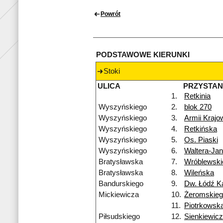
Powrót
PODSTAWOWE KIERUNKI
Stoki
ULICA
PRZYSTA
1.
Retkinia
Wyszyńskiego
2.
blok 270
Wyszyńskiego
3.
Armii Krajo
Wyszyńskiego
4.
Retkińska
Wyszyńskiego
5.
Os. Piaski
Wyszyńskiego
6.
Waltera-Ja
Bratysławska
7.
Wróblewski
Bratysławska
8.
Wileńska
Bandurskiego
9.
Dw. Łódź Ka
Mickiewicza
10.
Żeromskie
11.
Piotrkowsk
Piłsudskiego
12.
Sienkiewic