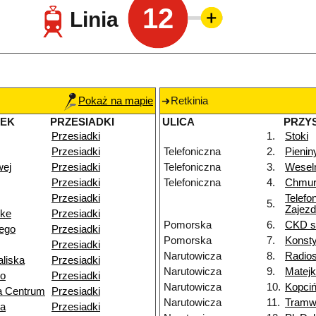
12
Linia
Pokaż na mapie
Retkinia
NEK
PRZESIADKI
ULICA
PRZY
Przesiadki
1.
Stoki
Przesiadki
Telefoniczna
2.
Pienin
wej
Przesiadki
Telefoniczna
3.
Wesel
Przesiadki
Telefoniczna
4.
Chmur
Przesiadki
Telefo
5.
Zajezd
nke
Przesiadki
Pomorska
6.
CKD sz
ego
Przesiadki
Pomorska
7.
Konsty
Przesiadki
Narutowicza
8.
Radios
liska
Przesiadki
Narutowicza
9.
Matejk
go
Przesiadki
Narutowicza
10.
Kopciń
a Centrum
Przesiadki
Narutowicza
11.
Tramw
za
Przesiadki