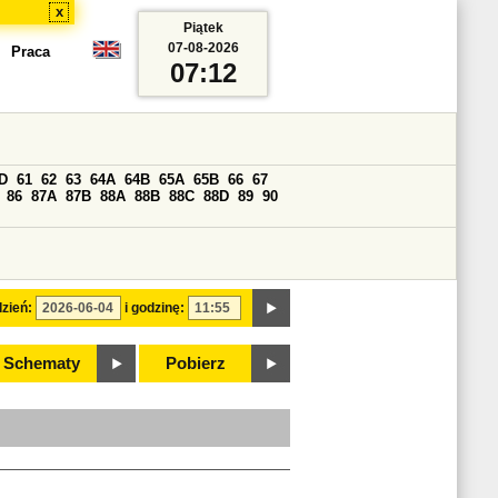
x
Piątek
07-08-2026
Praca
07:12
D
61
62
63
64A
64B
65A
65B
66
67
86
87A
87B
88A
88B
88C
88D
89
90
zień:
i godzinę:
Schematy
Pobierz