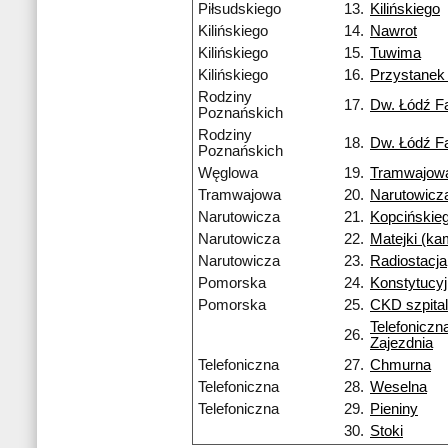
Piłsudskiego
13.
Kilińskiego
Kilińskiego
14.
Nawrot
Kilińskiego
15.
Tuwima
Kilińskiego
16.
Przystane
Rodziny
17.
Dw. Łódź F
Poznańskich
Rodziny
18.
Dw. Łódź F
Poznańskich
Węglowa
19.
Tramwajow
Tramwajowa
20.
Narutowicz
Narutowicza
21.
Kopcińskie
Narutowicza
22.
Matejki (k
Narutowicza
23.
Radiostacja
Pomorska
24.
Konstytucy
Pomorska
25.
CKD szpital
Telefoniczn
26.
Zajezdnia
Telefoniczna
27.
Chmurna
Telefoniczna
28.
Weselna
Telefoniczna
29.
Pieniny
30.
Stoki