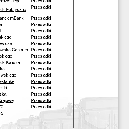
browskiego
Przesiadki
Przesiadki
ódź Fabryczna
tanek mBank
Przesiadki
a
Przesiadki
t
Przesiadki
skiego
Przesiadki
ewicza
Przesiadki
kowska Centrum
Przesiadki
skiego
Przesiadki
dź Kaliska
Przesiadki
ska
Przesiadki
ewskiego
Przesiadki
a-Janke
Przesiadki
aski
Przesiadki
ska
Przesiadki
Krajowej
Przesiadki
70
Przesiadki
ia