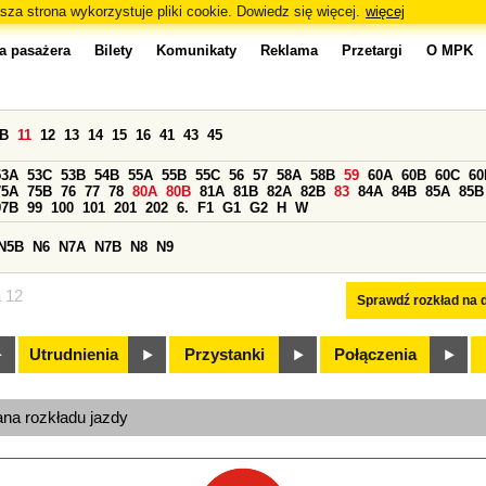
sza strona wykorzystuje pliki cookie. Dowiedz się więcej.
więcej
a pasażera
Bilety
Komunikaty
Reklama
Przetargi
O MPK
0B
11
12
13
14
15
16
41
43
45
53A
53C
53B
54B
55A
55B
55C
56
57
58A
58B
59
60A
60B
60C
60
75A
75B
76
77
78
80A
80B
81A
81B
82A
82B
83
84A
84B
85A
85B
97B
99
100
101
201
202
6.
F1
G1
G2
H
W
N5B
N6
N7A
N7B
N8
N9
a 12
Sprawdź rozkład na d
Utrudnienia
Przystanki
Połączenia
ana rozkładu jazdy