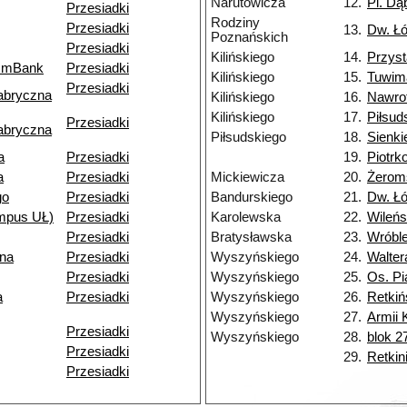
Narutowicza
12.
Pl. Dą
Przesiadki
Rodziny
Przesiadki
13.
Dw. Ł
Poznańskich
Przesiadki
Kilińskiego
14.
Przys
k mBank
Przesiadki
Kilińskiego
15.
Tuwim
Przesiadki
abryczna
Kilińskiego
16.
Nawro
Kilińskiego
17.
Piłsud
Przesiadki
abryczna
Piłsudskiego
18.
Sienki
a
Przesiadki
19.
Piotr
a
Przesiadki
Mickiewicza
20.
Żerom
go
Przesiadki
Bandurskiego
21.
Dw. Łó
ampus UŁ)
Przesiadki
Karolewska
22.
Wileń
Przesiadki
Bratysławska
23.
Wróbl
jna
Przesiadki
Wyszyńskiego
24.
Walter
Przesiadki
Wyszyńskiego
25.
Os. Pi
a
Przesiadki
Wyszyńskiego
26.
Retkiń
Wyszyńskiego
27.
Armii 
Przesiadki
Wyszyńskiego
28.
blok 2
Przesiadki
29.
Retkin
Przesiadki