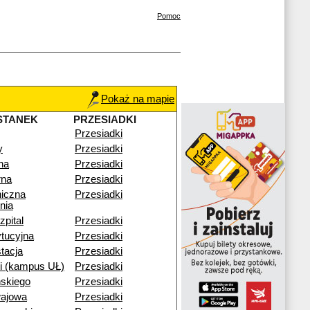
Pomoc
Pokaż na mapie
STANEK
PRZESIADKI
Przesiadki
y
Przesiadki
na
Przesiadki
na
Przesiadki
niczna
Przesiadki
nia
pital
Przesiadki
tucyjna
Przesiadki
tacja
Przesiadki
i (kampus UŁ)
Przesiadki
skiego
Przesiadki
ajowa
Przesiadki