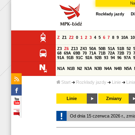
Na
Rozkłady jazdy
Dl
Z
Z1
Z2
0
1
2
3
4
5
6
7
8
9
10A
1
Z3
Z6
Z13
Z43
50A
50B
51A
51B
52
68
69A
69B
70
71A
71B
72A
72B
73
91A
91B
91C
92A
92B
93
94
96
97A
N1A
N1B
N2
N3A
N3B
N4A
N4B
N5A
Start
Rozkłady jazdy
Linie
Lini
Linie
Zmiany
Od dnia 15 czerwca 2026 r., zmi