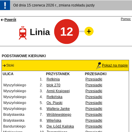
Od dnia 15 czerwca 2026 r., zmiana rozkładu jazdy
Pomoc
Powrót
12
Linia
PODSTAWOWE KIERUNKI
Stoki
Pokaż na mapie
ULICA
PRZYSTANEK
PRZESIADKI
1.
Retkinia
Przesiadki
Wyszyńskiego
2.
blok 270
Przesiadki
Wyszyńskiego
3.
Armii Krajowej
Przesiadki
Wyszyńskiego
4.
Retkińska
Przesiadki
Wyszyńskiego
5.
Os. Piaski
Przesiadki
Wyszyńskiego
6.
Waltera-Janke
Przesiadki
Bratysławska
7.
Wróblewskiego
Przesiadki
Bratysławska
8.
Wileńska
Przesiadki
Bandurskiego
9.
Dw. Łódź Kaliska
Przesiadki