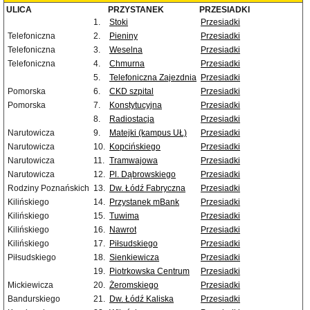
ULICA
PRZYSTANEK
PRZESIADKI
1.
Stoki
Przesiadki
Telefoniczna
2.
Pieniny
Przesiadki
Telefoniczna
3.
Weselna
Przesiadki
Telefoniczna
4.
Chmurna
Przesiadki
5.
Telefoniczna Zajezdnia
Przesiadki
Pomorska
6.
CKD szpital
Przesiadki
Pomorska
7.
Konstytucyjna
Przesiadki
8.
Radiostacja
Przesiadki
Narutowicza
9.
Matejki (kampus UŁ)
Przesiadki
Narutowicza
10.
Kopcińskiego
Przesiadki
Narutowicza
11.
Tramwajowa
Przesiadki
Narutowicza
12.
Pl. Dąbrowskiego
Przesiadki
Rodziny Poznańskich
13.
Dw. Łódź Fabryczna
Przesiadki
Kilińskiego
14.
Przystanek mBank
Przesiadki
Kilińskiego
15.
Tuwima
Przesiadki
Kilińskiego
16.
Nawrot
Przesiadki
Kilińskiego
17.
Piłsudskiego
Przesiadki
Piłsudskiego
18.
Sienkiewicza
Przesiadki
19.
Piotrkowska Centrum
Przesiadki
Mickiewicza
20.
Żeromskiego
Przesiadki
Bandurskiego
21.
Dw. Łódź Kaliska
Przesiadki