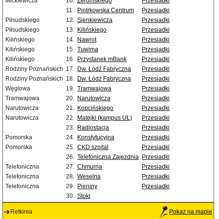
Mickiewicza
10.
Żeromskiego
Przesiadki
11.
Piotrkowska Centrum
Przesiadki
Piłsudskiego
12.
Sienkiewicza
Przesiadki
Piłsudskiego
13.
Kilińskiego
Przesiadki
Kilińskiego
14.
Nawrot
Przesiadki
Kilińskiego
15.
Tuwima
Przesiadki
Kilińskiego
16.
Przystanek mBank
Przesiadki
Rodziny Poznańskich
17.
Dw. Łódź Fabryczna
Przesiadki
Rodziny Poznańskich
18.
Dw. Łódź Fabryczna
Przesiadki
Węglowa
19.
Tramwajowa
Przesiadki
Tramwajowa
20.
Narutowicza
Przesiadki
Narutowicza
21.
Kopcińskiego
Przesiadki
Narutowicza
22.
Matejki (kampus UŁ)
Przesiadki
23.
Radiostacja
Przesiadki
Pomorska
24.
Konstytucyjna
Przesiadki
Pomorska
25.
CKD szpital
Przesiadki
26.
Telefoniczna Zajezdnia
Przesiadki
Telefoniczna
27.
Chmurna
Przesiadki
Telefoniczna
28.
Weselna
Przesiadki
Telefoniczna
29.
Pieniny
Przesiadki
30.
Stoki
Retkinia
Pokaż na mapie