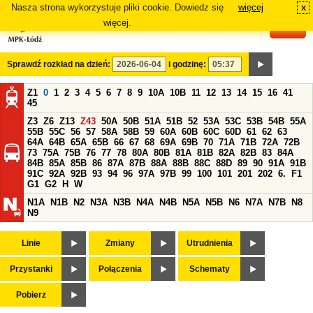
Nasza strona wykorzystuje pliki cookie. Dowiedz się
więcej
x
#
więcej.
Sprawdź rozkład na dzień:
i godzinę:
Z1
0
1
2
3
4
5
6
7
8
9
10A
10B
11
12
13
14
15
16
41
45
Z3
Z6
Z13
Z43
50A
50B
51A
51B
52
53A
53C
53B
54B
55A
55B
55C
56
57
58A
58B
59
60A
60B
60C
60D
61
62
63
64A
64B
65A
65B
66
67
68
69A
69B
70
71A
71B
72A
72B
73
75A
75B
76
77
78
80A
80B
81A
81B
82A
82B
83
84A
84B
85A
85B
86
87A
87B
88A
88B
88C
88D
89
90
91A
91B
91C
92A
92B
93
94
96
97A
97B
99
100
101
201
202
6.
F1
G1
G2
H
W
N1A
N1B
N2
N3A
N3B
N4A
N4B
N5A
N5B
N6
N7A
N7B
N8
N9
Linie
Zmiany
Utrudnienia
Przystanki
Połączenia
Schematy
Pobierz