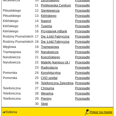
Mickiewicza
10.
Żeromskiego
Przesiadki
11.
Piotrkowska Centrum
Przesiadki
Piłsudskiego
12.
Sienkiewicza
Przesiadki
Piłsudskiego
13.
Kilińskiego
Przesiadki
Kilińskiego
14.
Nawrot
Przesiadki
Kilińskiego
15.
Tuwima
Przesiadki
Kilińskiego
16.
Przystanek mBank
Przesiadki
Rodziny Poznańskich
17.
Dw. Łódź Fabryczna
Przesiadki
Rodziny Poznańskich
18.
Dw. Łódź Fabryczna
Przesiadki
Węglowa
19.
Tramwajowa
Przesiadki
Tramwajowa
20.
Narutowicza
Przesiadki
Narutowicza
21.
Kopcińskiego
Przesiadki
Narutowicza
22.
Matejki (kampus UŁ)
Przesiadki
23.
Radiostacja
Przesiadki
Pomorska
24.
Konstytucyjna
Przesiadki
Pomorska
25.
CKD szpital
Przesiadki
26.
Telefoniczna Zajezdnia
Przesiadki
Telefoniczna
27.
Chmurna
Przesiadki
Telefoniczna
28.
Weselna
Przesiadki
Telefoniczna
29.
Pieniny
Przesiadki
30.
Stoki
Retkinia
Pokaż na mapie