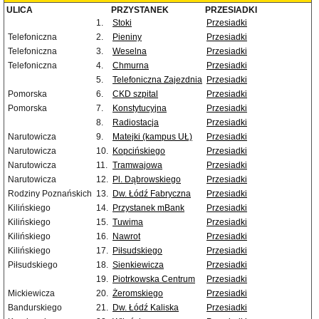
ULICA
PRZYSTANEK
PRZESIADKI
1.
Stoki
Przesiadki
Telefoniczna
2.
Pieniny
Przesiadki
Telefoniczna
3.
Weselna
Przesiadki
Telefoniczna
4.
Chmurna
Przesiadki
5.
Telefoniczna Zajezdnia
Przesiadki
Pomorska
6.
CKD szpital
Przesiadki
Pomorska
7.
Konstytucyjna
Przesiadki
8.
Radiostacja
Przesiadki
Narutowicza
9.
Matejki (kampus UŁ)
Przesiadki
Narutowicza
10.
Kopcińskiego
Przesiadki
Narutowicza
11.
Tramwajowa
Przesiadki
Narutowicza
12.
Pl. Dąbrowskiego
Przesiadki
Rodziny Poznańskich
13.
Dw. Łódź Fabryczna
Przesiadki
Kilińskiego
14.
Przystanek mBank
Przesiadki
Kilińskiego
15.
Tuwima
Przesiadki
Kilińskiego
16.
Nawrot
Przesiadki
Kilińskiego
17.
Piłsudskiego
Przesiadki
Piłsudskiego
18.
Sienkiewicza
Przesiadki
19.
Piotrkowska Centrum
Przesiadki
Mickiewicza
20.
Żeromskiego
Przesiadki
Bandurskiego
21.
Dw. Łódź Kaliska
Przesiadki