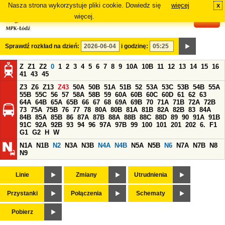
Nasza strona wykorzystuje pliki cookie. Dowiedz się
więcej
x
#
więcej.
Sprawdź rozkład na dzień:
i godzinę:
Z
Z1
Z2
0
1
2
3
4
5
6
7
8
9
10A
10B
11
12
13
14
15
16
41
43
45
Z3
Z6
Z13
Z43
50A
50B
51A
51B
52
53A
53C
53B
54B
55A
55B
55C
56
57
58A
58B
59
60A
60B
60C
60D
61
62
63
64A
64B
65A
65B
66
67
68
69A
69B
70
71A
71B
72A
72B
73
75A
75B
76
77
78
80A
80B
81A
81B
82A
82B
83
84A
84B
85A
85B
86
87A
87B
88A
88B
88C
88D
89
90
91A
91B
91C
92A
92B
93
94
96
97A
97B
99
100
101
201
202
6.
F1
G1
G2
H
W
N1A
N1B
N2
N3A
N3B
N4A
N4B
N5A
N5B
N6
N7A
N7B
N8
N9
Linie
Zmiany
Utrudnienia
Przystanki
Połączenia
Schematy
Pobierz