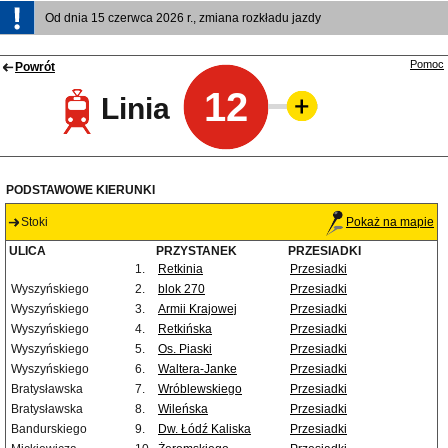
Od dnia 15 czerwca 2026 r., zmiana rozkładu jazdy
Pomoc
Powrót
12
Linia
PODSTAWOWE KIERUNKI
Stoki
Pokaż na mapie
ULICA
PRZYSTANEK
PRZESIADKI
1.
Retkinia
Przesiadki
Wyszyńskiego
2.
blok 270
Przesiadki
Wyszyńskiego
3.
Armii Krajowej
Przesiadki
Wyszyńskiego
4.
Retkińska
Przesiadki
Wyszyńskiego
5.
Os. Piaski
Przesiadki
Wyszyńskiego
6.
Waltera-Janke
Przesiadki
Bratysławska
7.
Wróblewskiego
Przesiadki
Bratysławska
8.
Wileńska
Przesiadki
Bandurskiego
9.
Dw. Łódź Kaliska
Przesiadki