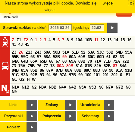
Nasza strona wykorzystuje pliki cookie. Dowiedz się
więcej
x
#
więcej.
Sprawdź rozkład na dzień:
i godzinę:
Z
Z1
Z2
0
1
2
3
4
5
6
7
8
9
10A
10B
11
12
13
14
15
16
41
43
45
Z3
Z6
Z13
Z43
50A
50B
51A
51B
52
53A
53C
53B
54B
55A
55B
55C
56
57
58A
58B
59
60A
60B
60C
60D
61
62
63
64A
64B
65A
65B
66
67
68
69A
69B
70
71A
71B
72A
72B
73
75A
75B
76
77
78
80A
80B
81A
81B
82A
82B
83
84A
84B
85A
85B
86
87A
87B
88A
88B
88C
88D
89
90
91A
91B
91C
92A
92B
93
94
96
97A
97B
99
100
101
201
202
6.
F1
G1
G2
H
W
N1A
N1B
N2
N3A
N3B
N4A
N4B
N5A
N5B
N6
N7A
N7B
N8
N9
Linie
Zmiany
Utrudnienia
Przystanki
Połączenia
Schematy
Pobierz