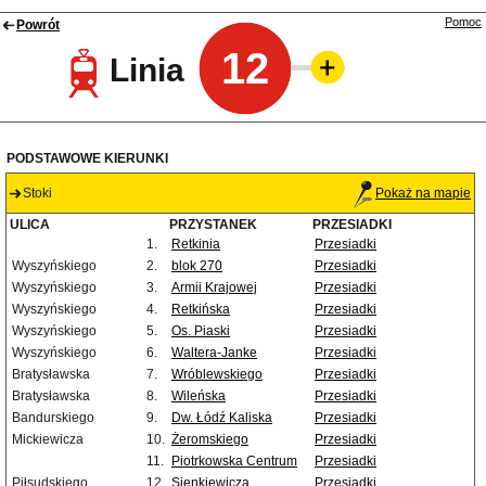
Pomoc
Powrót
12
Linia
PODSTAWOWE KIERUNKI
Stoki
Pokaż na mapie
ULICA
PRZYSTANEK
PRZESIADKI
1.
Retkinia
Przesiadki
Wyszyńskiego
2.
blok 270
Przesiadki
Wyszyńskiego
3.
Armii Krajowej
Przesiadki
Wyszyńskiego
4.
Retkińska
Przesiadki
Wyszyńskiego
5.
Os. Piaski
Przesiadki
Wyszyńskiego
6.
Waltera-Janke
Przesiadki
Bratysławska
7.
Wróblewskiego
Przesiadki
Bratysławska
8.
Wileńska
Przesiadki
Bandurskiego
9.
Dw. Łódź Kaliska
Przesiadki
Mickiewicza
10.
Żeromskiego
Przesiadki
11.
Piotrkowska Centrum
Przesiadki
Piłsudskiego
12.
Sienkiewicza
Przesiadki