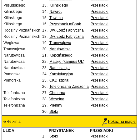
Piłsudskiego
13.
Kilińskiego
Przesiadki
Kilińskiego
14.
Nawrot
Przesiadki
Kilińskiego
15.
Tuwima
Przesiadki
Kilińskiego
16.
Przystanek mBank
Przesiadki
Rodziny Poznańskich
17.
Dw. Łódź Fabryczna
Przesiadki
Rodziny Poznańskich
18.
Dw. Łódź Fabryczna
Przesiadki
Węglowa
19.
Tramwajowa
Przesiadki
Tramwajowa
20.
Narutowicza
Przesiadki
Narutowicza
21.
Kopcińskiego
Przesiadki
Narutowicza
22.
Matejki (kampus UŁ)
Przesiadki
Narutowicza
23.
Radiostacja
Przesiadki
Pomorska
24.
Konstytucyjna
Przesiadki
Pomorska
25.
CKD szpital
Przesiadki
26.
Telefoniczna Zajezdnia
Przesiadki
Telefoniczna
27.
Chmurna
Przesiadki
Telefoniczna
28.
Weselna
Przesiadki
Telefoniczna
29.
Pieniny
Przesiadki
30.
Stoki
Retkinia
Pokaż na mapie
ULICA
PRZYSTANEK
PRZESIADKI
1.
Stoki
Przesiadki