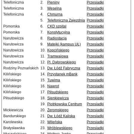
Telefoniczna
2.
Pieniny
Przesiadki
Telefoniczna
3.
Weselna
Przesiadki
Telefoniczna
4.
Chmurna
Przesiadki
5.
Telefoniczna Zajezdnia
Przesiadki
Pomorska
6.
CKD szpital
Przesiadki
Pomorska
7.
Konstytucyjna
Przesiadki
Narutowicza
8.
Radiostacja
Przesiadki
Narutowicza
9.
Matejki (kampus UŁ)
Przesiadki
Narutowicza
10.
Kopcińskiego
Przesiadki
Narutowicza
11.
Tramwajowa
Przesiadki
Narutowicza
12.
Pl. Dąbrowskiego
Przesiadki
Rodziny Poznańskich
13.
Dw. Łódź Fabryczna
Przesiadki
Kilińskiego
14.
Przystanek mBank
Przesiadki
Kilińskiego
15.
Tuwima
Przesiadki
Kilińskiego
16.
Nawrot
Przesiadki
Kilińskiego
17.
Piłsudskiego
Przesiadki
Piłsudskiego
18.
Sienkiewicza
Przesiadki
19.
Piotrkowska Centrum
Przesiadki
Mickiewicza
20.
Żeromskiego
Przesiadki
Bandurskiego
21.
Dw. Łódź Kaliska
Przesiadki
Karolewska
22.
Wileńska
Przesiadki
Bratysławska
23.
Wróblewskiego
Przesiadki