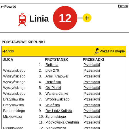
Pomoc
Powrót
12
Linia
PODSTAWOWE KIERUNKI
Stoki
Pokaż na mapie
ULICA
PRZYSTANEK
PRZESIADKI
1.
Retkinia
Przesiadki
Wyszyńskiego
2.
blok 270
Przesiadki
Wyszyńskiego
3.
Armii Krajowej
Przesiadki
Wyszyńskiego
4.
Retkińska
Przesiadki
Wyszyńskiego
5.
Os. Piaski
Przesiadki
Wyszyńskiego
6.
Waltera-Janke
Przesiadki
Bratysławska
7.
Wróblewskiego
Przesiadki
Bratysławska
8.
Wileńska
Przesiadki
Bandurskiego
9.
Dw. Łódź Kaliska
Przesiadki
Mickiewicza
10.
Żeromskiego
Przesiadki
11.
Piotrkowska Centrum
Przesiadki
Piłsudskiego
12.
Sienkiewicza
Przesiadki