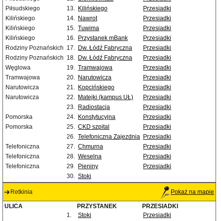
Piłsudskiego
13.
Kilińskiego
Przesiadki
Kilińskiego
14.
Nawrot
Przesiadki
Kilińskiego
15.
Tuwima
Przesiadki
Kilińskiego
16.
Przystanek mBank
Przesiadki
Rodziny Poznańskich
17.
Dw. Łódź Fabryczna
Przesiadki
Rodziny Poznańskich
18.
Dw. Łódź Fabryczna
Przesiadki
Węglowa
19.
Tramwajowa
Przesiadki
Tramwajowa
20.
Narutowicza
Przesiadki
Narutowicza
21.
Kopcińskiego
Przesiadki
Narutowicza
22.
Matejki (kampus UŁ)
Przesiadki
23.
Radiostacja
Przesiadki
Pomorska
24.
Konstytucyjna
Przesiadki
Pomorska
25.
CKD szpital
Przesiadki
26.
Telefoniczna Zajezdnia
Przesiadki
Telefoniczna
27.
Chmurna
Przesiadki
Telefoniczna
28.
Weselna
Przesiadki
Telefoniczna
29.
Pieniny
Przesiadki
30.
Stoki
Retkinia
Pokaż na mapie
ULICA
PRZYSTANEK
PRZESIADKI
1.
Stoki
Przesiadki