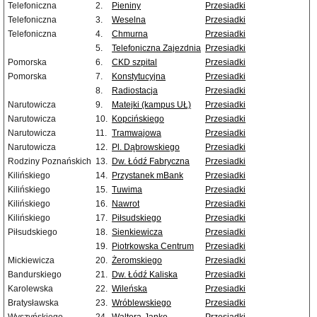
Telefoniczna
2.
Pieniny
Przesiadki
Telefoniczna
3.
Weselna
Przesiadki
Telefoniczna
4.
Chmurna
Przesiadki
5.
Telefoniczna Zajezdnia
Przesiadki
Pomorska
6.
CKD szpital
Przesiadki
Pomorska
7.
Konstytucyjna
Przesiadki
8.
Radiostacja
Przesiadki
Narutowicza
9.
Matejki (kampus UŁ)
Przesiadki
Narutowicza
10.
Kopcińskiego
Przesiadki
Narutowicza
11.
Tramwajowa
Przesiadki
Narutowicza
12.
Pl. Dąbrowskiego
Przesiadki
Rodziny Poznańskich
13.
Dw. Łódź Fabryczna
Przesiadki
Kilińskiego
14.
Przystanek mBank
Przesiadki
Kilińskiego
15.
Tuwima
Przesiadki
Kilińskiego
16.
Nawrot
Przesiadki
Kilińskiego
17.
Piłsudskiego
Przesiadki
Piłsudskiego
18.
Sienkiewicza
Przesiadki
19.
Piotrkowska Centrum
Przesiadki
Mickiewicza
20.
Żeromskiego
Przesiadki
Bandurskiego
21.
Dw. Łódź Kaliska
Przesiadki
Karolewska
22.
Wileńska
Przesiadki
Bratysławska
23.
Wróblewskiego
Przesiadki