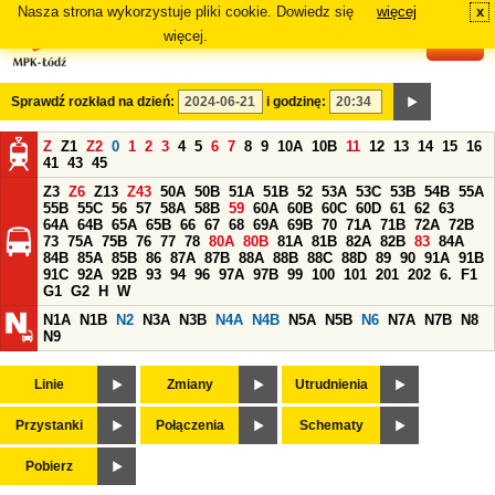
Nasza strona wykorzystuje pliki cookie. Dowiedz się
więcej
x
#
więcej.
Sprawdź rozkład na dzień:
i godzinę:
Z
Z1
Z2
0
1
2
3
4
5
6
7
8
9
10A
10B
11
12
13
14
15
16
41
43
45
Z3
Z6
Z13
Z43
50A
50B
51A
51B
52
53A
53C
53B
54B
55A
55B
55C
56
57
58A
58B
59
60A
60B
60C
60D
61
62
63
64A
64B
65A
65B
66
67
68
69A
69B
70
71A
71B
72A
72B
73
75A
75B
76
77
78
80A
80B
81A
81B
82A
82B
83
84A
84B
85A
85B
86
87A
87B
88A
88B
88C
88D
89
90
91A
91B
91C
92A
92B
93
94
96
97A
97B
99
100
101
201
202
6.
F1
G1
G2
H
W
N1A
N1B
N2
N3A
N3B
N4A
N4B
N5A
N5B
N6
N7A
N7B
N8
N9
Linie
Zmiany
Utrudnienia
Przystanki
Połączenia
Schematy
Pobierz