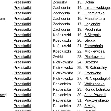
Przesiadki
Zgierska
13.
Dolna
Przesiadki
Zachodnia
14.
Limanowskiego
Przesiadki
Zachodnia
15.
Lutomierska
rum
Przesiadki
Zachodnia
16.
Manufaktura
Przesiadki
Zachodnia
17.
Legionów
Przesiadki
Zachodnia
18.
Próchnika
Przesiadki
Kościuszki
19.
6 Sierpnia
Przesiadki
Kościuszki
20.
Struga
Przesiadki
Kościuszki
21.
Zamenhofa
Przesiadki
Kościuszki
22.
Mickiewicza
Przesiadki
Żwirki
23.
Piotrkowska
Przesiadki
Piotrkowska
24.
Brzeźna
Przesiadki
Piotrkowska
25.
Pl. Katedralny
Przesiadki
Piotrkowska
26.
Czerwona
Przesiadki
Piotrkowska
27.
Pl. Niepodległoś
Przesiadki
Pabianicka
28.
Wólczańska
Przesiadki
Pabianicka
29.
Rondo Lotników
owej
Przesiadki
Pabianicka
30.
Jana Pawła II
Przesiadki
Pabianicka
31.
Prądzyńskiego
Przesiadki
Pabianicka
32.
3 Maja