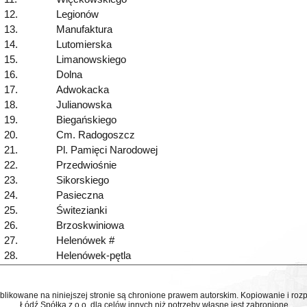
12.
Legionów
13.
Manufaktura
14.
Lutomierska
15.
Limanowskiego
16.
Dolna
17.
Adwokacka
18.
Julianowska
19.
Biegańskiego
20.
Cm. Radogoszcz
21.
Pl. Pamięci Narodowej
22.
Przedwiośnie
23.
Sikorskiego
24.
Pasieczna
25.
Świtezianki
26.
Brzoskwiniowa
27.
Helenówek #
28.
Helenówek-pętla
ublikowane na niniejszej stronie są chronione prawem autorskim. Kopiowanie i r
Łódź Spółka z o.o. dla celów innych niż potrzeby własne jest zabronione.