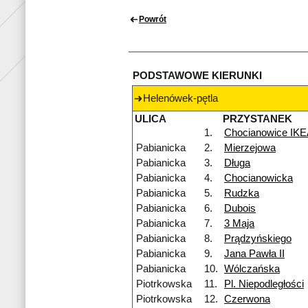
Powrót
PODSTAWOWE KIERUNKI
Helenówek-pętla
ULICA
PRZYSTANEK
1.
Chocianowice IK
Pabianicka
2.
Mierzejowa
Pabianicka
3.
Długa
Pabianicka
4.
Chocianowicka
Pabianicka
5.
Rudzka
Pabianicka
6.
Dubois
Pabianicka
7.
3 Maja
Pabianicka
8.
Prądzyńskiego
Pabianicka
9.
Jana Pawła II
Pabianicka
10.
Wólczańska
Piotrkowska
11.
Pl. Niepodległości
Piotrkowska
12.
Czerwona