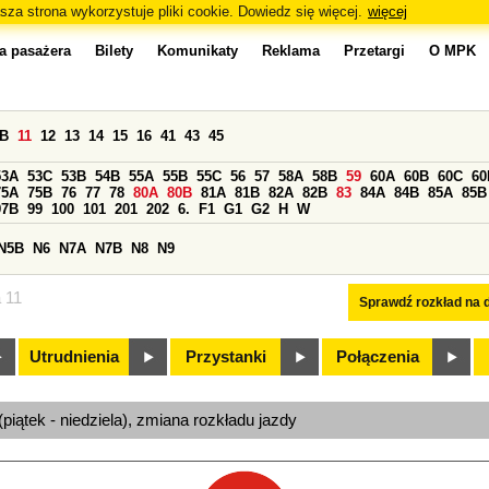
sza strona wykorzystuje pliki cookie. Dowiedz się więcej.
więcej
a pasażera
Bilety
Komunikaty
Reklama
Przetargi
O MPK
0B
11
12
13
14
15
16
41
43
45
53A
53C
53B
54B
55A
55B
55C
56
57
58A
58B
59
60A
60B
60C
60
75A
75B
76
77
78
80A
80B
81A
81B
82A
82B
83
84A
84B
85A
85B
97B
99
100
101
201
202
6.
F1
G1
G2
H
W
N5B
N6
N7A
N7B
N8
N9
a 11
Sprawdź rozkład na d
Utrudnienia
Przystanki
Połączenia
(piątek - niedziela), zmiana rozkładu jazdy