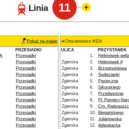
11
Linia
Pokaż na mapie
Chocianowice IKEA
PRZESIADKI
ULICA
PRZYSTANEK
EA
Przesiadki
1.
Helenówek-pętl
Przesiadki
Zgierska
2.
Helenówek #
Przesiadki
Zgierska
3.
Brzoskwiniowa
Przesiadki
Zgierska
4.
Świtezianki
Przesiadki
Zgierska
5.
Pasieczna
Przesiadki
Zgierska
6.
Sikorskiego
Przesiadki
Zgierska
7.
Przedwiośnie
Przesiadki
Zgierska
8.
Pl. Pamięci Nar
Przesiadki
Zgierska
9.
Cm. Radogoszc
Przesiadki
Zgierska
10.
Biegańskiego
Przesiadki
Zgierska
11.
Julianowska
Przesiadki
Zgierska
12.
Adwokacka