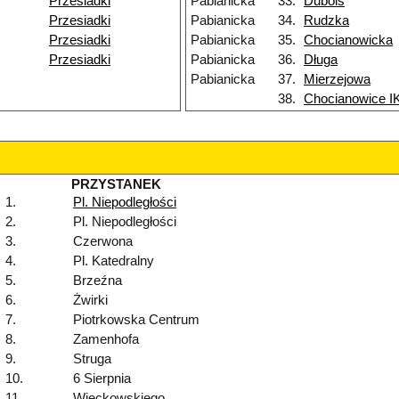
Przesiadki
Pabianicka
33.
Dubois
Przesiadki
Pabianicka
34.
Rudzka
Przesiadki
Pabianicka
35.
Chocianowicka
Przesiadki
Pabianicka
36.
Długa
Pabianicka
37.
Mierzejowa
38.
Chocianowice 
PRZYSTANEK
1.
Pl. Niepodległości
2.
Pl. Niepodległości
3.
Czerwona
4.
Pl. Katedralny
5.
Brzeźna
6.
Żwirki
7.
Piotrkowska Centrum
8.
Zamenhofa
9.
Struga
10.
6 Sierpnia
11.
Więckowskiego