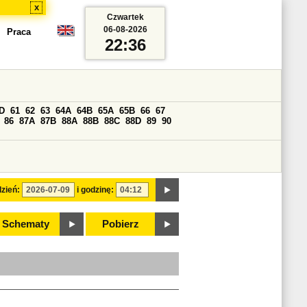
x
Czwartek
06-08-2026
Praca
22:36
D
61
62
63
64A
64B
65A
65B
66
67
86
87A
87B
88A
88B
88C
88D
89
90
zień:
i godzinę:
Schematy
Pobierz