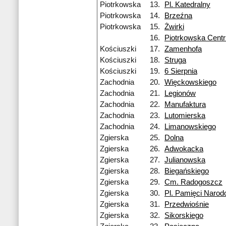
Piotrkowska
13.
Pl. Katedralny
Piotrkowska
14.
Brzeźna
Piotrkowska
15.
Żwirki
16.
Piotrkowska Cent
Kościuszki
17.
Zamenhofa
Kościuszki
18.
Struga
Kościuszki
19.
6 Sierpnia
Zachodnia
20.
Więckowskiego
Zachodnia
21.
Legionów
Zachodnia
22.
Manufaktura
Zachodnia
23.
Lutomierska
Zachodnia
24.
Limanowskiego
Zgierska
25.
Dolna
Zgierska
26.
Adwokacka
Zgierska
27.
Julianowska
Zgierska
28.
Biegańskiego
Zgierska
29.
Cm. Radogoszcz
Zgierska
30.
Pl. Pamięci Narod
Zgierska
31.
Przedwiośnie
Zgierska
32.
Sikorskiego