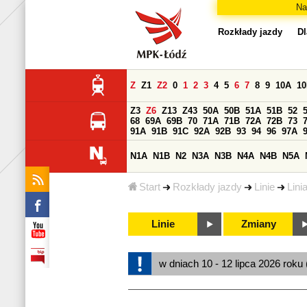
Na
Rozkłady jazdy
Dl
Z
Z1
Z2
0
1
2
3
4
5
6
7
8
9
10A
1
Z3
Z6
Z13
Z43
50A
50B
51A
51B
52
68
69A
69B
70
71A
71B
72A
72B
73
91A
91B
91C
92A
92B
93
94
96
97A
N1A
N1B
N2
N3A
N3B
N4A
N4B
N5A
Start
Rozkłady jazdy
Linie
Lini
Linie
Zmiany
w dniach 10 - 12 lipca 2026 roku 