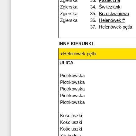
Zgierska
33.
Pasieczna
Zgierska
34.
Świtezianki
Zgierska
35.
Brzoskwiniowa
Zgierska
36.
Helenówek #
37.
Helenówek-pętla
INNE KIERUNKI
Helenówek-pętla
ULICA
Piotrkowska
Piotrkowska
Piotrkowska
Piotrkowska
Piotrkowska
Kościuszki
Kościuszki
Kościuszki
Zachodnia