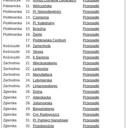
Pabianicka
10.
Rondo Lotników Lwowskich
Przesiadki
Pabianicka
11.
Wólczańska
Przesiadki
Piotrkowska
12.
Pl. Niepodległości
Przesiadki
Piotrkowska
13.
Czerwona
Przesiadki
Piotrkowska
14.
Pl. Katedralny
Przesiadki
Piotrkowska
15.
Brzeźna
Przesiadki
Piotrkowska
16.
Żwirki
Przesiadki
17.
Piotrkowska Centrum
Przesiadki
Kościuszki
18.
Zamenhofa
Przesiadki
Kościuszki
19.
Struga
Przesiadki
Kościuszki
20.
6 Sierpnia
Przesiadki
Zachodnia
21.
Więckowskiego
Przesiadki
Zachodnia
22.
Legionów
Przesiadki
Zachodnia
23.
Manufaktura
Przesiadki
Zachodnia
24.
Lutomierska
Przesiadki
Zachodnia
25.
Limanowskiego
Przesiadki
Zgierska
26.
Dolna
Przesiadki
Zgierska
27.
Adwokacka
Przesiadki
Zgierska
28.
Julianowska
Przesiadki
Zgierska
29.
Biegańskiego
Przesiadki
Zgierska
30.
Cm. Radogoszcz
Przesiadki
Zgierska
31.
Pl. Pamięci Narodowej
Przesiadki
Zgierska
32.
Przedwiośnie
Przesiadki