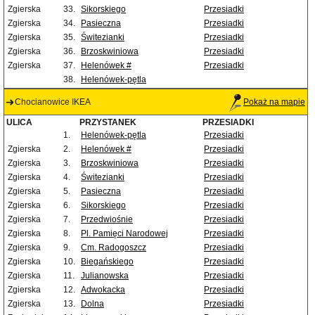
Zgierska
33.
Sikorskiego
Przesiadki
Zgierska
34.
Pasieczna
Przesiadki
Zgierska
35.
Świtezianki
Przesiadki
Zgierska
36.
Brzoskwiniowa
Przesiadki
Zgierska
37.
Helenówek #
Przesiadki
38.
Helenówek-pętla
Chocianowice IKEA
Pokaż na mapie
ULICA
PRZYSTANEK
PRZESIADKI
1.
Helenówek-pętla
Przesiadki
Zgierska
2.
Helenówek #
Przesiadki
Zgierska
3.
Brzoskwiniowa
Przesiadki
Zgierska
4.
Świtezianki
Przesiadki
Zgierska
5.
Pasieczna
Przesiadki
Zgierska
6.
Sikorskiego
Przesiadki
Zgierska
7.
Przedwiośnie
Przesiadki
Zgierska
8.
Pl. Pamięci Narodowej
Przesiadki
Zgierska
9.
Cm. Radogoszcz
Przesiadki
Zgierska
10.
Biegańskiego
Przesiadki
Zgierska
11.
Julianowska
Przesiadki
Zgierska
12.
Adwokacka
Przesiadki
Zgierska
13.
Dolna
Przesiadki