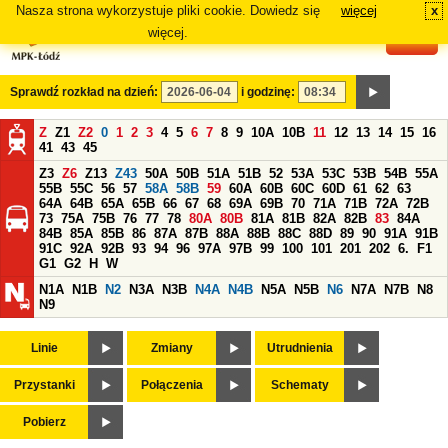
Nasza strona wykorzystuje pliki cookie. Dowiedz się
więcej
x
#
więcej.
Sprawdź rozkład na dzień:
i godzinę:
Z
Z1
Z2
0
1
2
3
4
5
6
7
8
9
10A
10B
11
12
13
14
15
16
41
43
45
Z3
Z6
Z13
Z43
50A
50B
51A
51B
52
53A
53C
53B
54B
55A
55B
55C
56
57
58A
58B
59
60A
60B
60C
60D
61
62
63
64A
64B
65A
65B
66
67
68
69A
69B
70
71A
71B
72A
72B
73
75A
75B
76
77
78
80A
80B
81A
81B
82A
82B
83
84A
84B
85A
85B
86
87A
87B
88A
88B
88C
88D
89
90
91A
91B
91C
92A
92B
93
94
96
97A
97B
99
100
101
201
202
6.
F1
G1
G2
H
W
N1A
N1B
N2
N3A
N3B
N4A
N4B
N5A
N5B
N6
N7A
N7B
N8
N9
Linie
Zmiany
Utrudnienia
Przystanki
Połączenia
Schematy
Pobierz