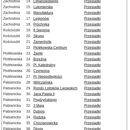
Zachodnia
14.
Limanowskiego
Przesiadki
Zachodnia
15.
Lutomierska
Przesiadki
Zachodnia
16.
Manufaktura
Przesiadki
Zachodnia
17.
Legionów
Przesiadki
Zachodnia
18.
Próchnika
Przesiadki
Kościuszki
19.
6 Sierpnia
Przesiadki
Kościuszki
20.
Struga
Przesiadki
Kościuszki
21.
Zamenhofa
Przesiadki
22.
Piotrkowska Centrum
Przesiadki
Piotrkowska
23.
Żwirki
Przesiadki
Piotrkowska
24.
Brzeźna
Przesiadki
Piotrkowska
25.
Pl. Katedralny
Przesiadki
Piotrkowska
26.
Czerwona
Przesiadki
Piotrkowska
27.
Pl. Niepodległości
Przesiadki
Pabianicka
28.
Wólczańska
Przesiadki
Pabianicka
29.
Rondo Lotników Lwowskich
Przesiadki
Pabianicka
30.
Jana Pawła II
Przesiadki
Pabianicka
31.
Prądzyńskiego
Przesiadki
Pabianicka
32.
3 Maja
Przesiadki
Pabianicka
33.
Dubois
Przesiadki
Pabianicka
34.
Rudzka
Przesiadki
Pabianicka
35.
Chocianowicka
Przesiadki
Pabianicka
36.
Długa
Przesiadki