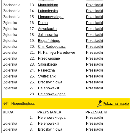
Zachodnia
13.
Manufaktura
Przesiadki
Zachodnia
14.
Lutomierska
Przesiadki
Zachodnia
15.
Limanowskiego
Przesiadki
Zgierska
16.
Dolna
Przesiadki
Zgierska
17.
Adwokacka
Przesiadki
Zgierska
18.
Julianowska
Przesiadki
Zgierska
19.
Biegańskiego
Przesiadki
Zgierska
20.
Cm. Radogoszcz
Przesiadki
Zgierska
21.
Pl. Pamięci Narodowej
Przesiadki
Zgierska
22.
Przedwiośnie
Przesiadki
Zgierska
23.
Sikorskiego
Przesiadki
Zgierska
24.
Pasieczna
Przesiadki
Zgierska
25.
Świtezianki
Przesiadki
Zgierska
26.
Brzoskwiniowa
Przesiadki
Zgierska
27.
Helenówek #
Przesiadki
28.
Helenówek-pętla
Pl. Niepodległości
Pokaż na mapie
ULICA
PRZYSTANEK
PRZESIADKI
1.
Helenówek-pętla
Przesiadki
Zgierska
2.
Helenówek #
Przesiadki
Zgierska
3.
Brzoskwiniowa
Przesiadki