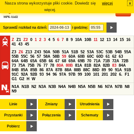
Nasza strona wykorzystuje pliki cookie. Dowiedz się
więcej
x
#
więcej.
Sprawdź rozkład na dzień:
i godzinę:
Z
Z1
Z2
0
1
2
3
4
5
6
7
8
9
10A
10B
11
12
13
14
15
16
41
43
45
Z3
Z6
Z13
Z43
50A
50B
51A
51B
52
53A
53C
53B
54B
55A
55B
55C
56
57
58A
58B
59
60A
60B
60C
60D
61
62
63
64A
64B
65A
65B
66
67
68
69A
69B
70
71A
71B
72A
72B
73
75A
75B
76
77
78
80A
80B
81A
81B
82A
82B
83
84A
84B
85A
85B
86
87A
87B
88A
88B
88C
88D
89
90
91A
91B
91C
92A
92B
93
94
96
97A
97B
99
100
101
201
202
6.
F1
G1
G2
H
W
N1A
N1B
N2
N3A
N3B
N4A
N4B
N5A
N5B
N6
N7A
N7B
N8
N9
Linie
Zmiany
Utrudnienia
Przystanki
Połączenia
Schematy
Pobierz