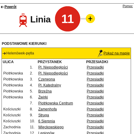
Pomoc
Powrót
11
Linia
PODSTAWOWE KIERUNKI
Helenówek-pętla
Pokaż na mapie
ULICA
PRZYSTANEK
PRZESIADKI
1.
Pl. Niepodległości
Przesiadki
Piotrkowska
2.
Pl. Niepodległości
Przesiadki
Piotrkowska
3.
Czerwona
Przesiadki
Piotrkowska
4.
Pl. Katedralny
Przesiadki
Piotrkowska
5.
Brzeźna
Przesiadki
Piotrkowska
6.
Żwirki
Przesiadki
7.
Piotrkowska Centrum
Przesiadki
Kościuszki
8.
Zamenhofa
Przesiadki
Kościuszki
9.
Struga
Przesiadki
Kościuszki
10.
6 Sierpnia
Przesiadki
Zachodnia
11.
Więckowskiego
Przesiadki
Zachodnia
12.
Legionów
Przesiadki