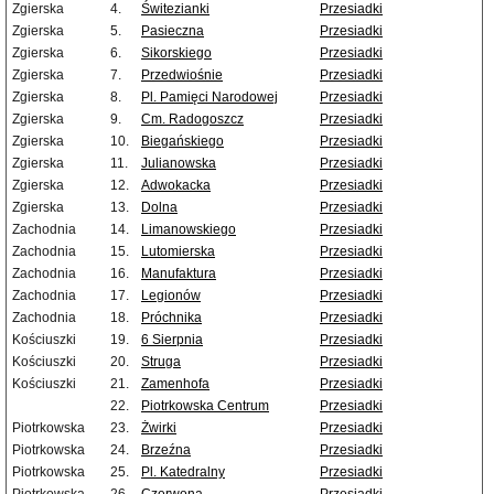
Zgierska
4.
Świtezianki
Przesiadki
Zgierska
5.
Pasieczna
Przesiadki
Zgierska
6.
Sikorskiego
Przesiadki
Zgierska
7.
Przedwiośnie
Przesiadki
Zgierska
8.
Pl. Pamięci Narodowej
Przesiadki
Zgierska
9.
Cm. Radogoszcz
Przesiadki
Zgierska
10.
Biegańskiego
Przesiadki
Zgierska
11.
Julianowska
Przesiadki
Zgierska
12.
Adwokacka
Przesiadki
Zgierska
13.
Dolna
Przesiadki
Zachodnia
14.
Limanowskiego
Przesiadki
Zachodnia
15.
Lutomierska
Przesiadki
Zachodnia
16.
Manufaktura
Przesiadki
Zachodnia
17.
Legionów
Przesiadki
Zachodnia
18.
Próchnika
Przesiadki
Kościuszki
19.
6 Sierpnia
Przesiadki
Kościuszki
20.
Struga
Przesiadki
Kościuszki
21.
Zamenhofa
Przesiadki
22.
Piotrkowska Centrum
Przesiadki
Piotrkowska
23.
Żwirki
Przesiadki
Piotrkowska
24.
Brzeźna
Przesiadki
Piotrkowska
25.
Pl. Katedralny
Przesiadki