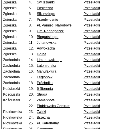
Zgierska
4.
Świtezianki
Przesiadki
Zgierska
5.
Pasieczna
Przesiadki
Zgierska
6.
Sikorskiego
Przesiadki
Zgierska
7.
Przedwiośnie
Przesiadki
Zgierska
8.
Pl. Pamięci Narodowej
Przesiadki
Zgierska
9.
Cm. Radogoszcz
Przesiadki
Zgierska
10.
Biegańskiego
Przesiadki
Zgierska
11.
Julianowska
Przesiadki
Zgierska
12.
Adwokacka
Przesiadki
Zgierska
13.
Dolna
Przesiadki
Zachodnia
14.
Limanowskiego
Przesiadki
Zachodnia
15.
Lutomierska
Przesiadki
Zachodnia
16.
Manufaktura
Przesiadki
Zachodnia
17.
Legionów
Przesiadki
Zachodnia
18.
Próchnika
Przesiadki
Kościuszki
19.
6 Sierpnia
Przesiadki
Kościuszki
20.
Struga
Przesiadki
Kościuszki
21.
Zamenhofa
Przesiadki
22.
Piotrkowska Centrum
Przesiadki
Piotrkowska
23.
Żwirki
Przesiadki
Piotrkowska
24.
Brzeźna
Przesiadki
Piotrkowska
25.
Pl. Katedralny
Przesiadki