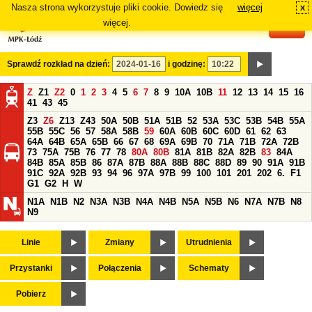
Nasza strona wykorzystuje pliki cookie. Dowiedz się
więcej
x
#
więcej.
Sprawdź rozkład na dzień:
i godzinę:
Z
Z1
Z2
0
1
2
3
4
5
6
7
8
9
10A
10B
11
12
13
14
15
16
41
43
45
Z3
Z6
Z13
Z43
50A
50B
51A
51B
52
53A
53C
53B
54B
55A
55B
55C
56
57
58A
58B
59
60A
60B
60C
60D
61
62
63
64A
64B
65A
65B
66
67
68
69A
69B
70
71A
71B
72A
72B
73
75A
75B
76
77
78
80A
80B
81A
81B
82A
82B
83
84A
84B
85A
85B
86
87A
87B
88A
88B
88C
88D
89
90
91A
91B
91C
92A
92B
93
94
96
97A
97B
99
100
101
201
202
6.
F1
G1
G2
H
W
N1A
N1B
N2
N3A
N3B
N4A
N4B
N5A
N5B
N6
N7A
N7B
N8
N9
Linie
Zmiany
Utrudnienia
Przystanki
Połączenia
Schematy
Pobierz