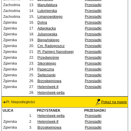
Zachodnia
13.
Manufaktura
Przesiadki
Zachodnia
14.
Lutomierska
Przesiadki
Zachodnia
15.
Limanowskiego
Przesiadki
Zgierska
16.
Dolna
Przesiadki
Zgierska
17.
Adwokacka
Przesiadki
Zgierska
18.
Julianowska
Przesiadki
Zgierska
19.
Biegańskiego
Przesiadki
Zgierska
20.
Cm. Radogoszcz
Przesiadki
Zgierska
21.
Pl. Pamięci Narodowej
Przesiadki
Zgierska
22.
Przedwiośnie
Przesiadki
Zgierska
23.
Sikorskiego
Przesiadki
Zgierska
24.
Pasieczna
Przesiadki
Zgierska
25.
Świtezianki
Przesiadki
Zgierska
26.
Brzoskwiniowa
Przesiadki
Zgierska
27.
Helenówek #
Przesiadki
28.
Helenówek-pętla
Pl. Niepodległości
Pokaż na mapie
ULICA
PRZYSTANEK
PRZESIADKI
1.
Helenówek-pętla
Przesiadki
Zgierska
2.
Helenówek #
Przesiadki
Zgierska
3.
Brzoskwiniowa
Przesiadki