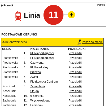
Pomoc
Powrót
11
Linia
PODSTAWOWE KIERUNKI
Helenówek-pętla
Pokaż na mapie
ULICA
PRZYSTANEK
PRZESIADKI
1.
Pl. Niepodległości
Przesiadki
Piotrkowska
2.
Pl. Niepodległości
Przesiadki
Piotrkowska
3.
Czerwona
Przesiadki
Piotrkowska
4.
Pl. Katedralny
Przesiadki
Piotrkowska
5.
Brzeźna
Przesiadki
Piotrkowska
6.
Żwirki
Przesiadki
7.
Piotrkowska Centrum
Przesiadki
Kościuszki
8.
Zamenhofa
Przesiadki
Kościuszki
9.
Struga
Przesiadki
Kościuszki
10.
6 Sierpnia
Przesiadki
Zachodnia
11.
Więckowskiego
Przesiadki
Zachodnia
12.
Legionów
Przesiadki