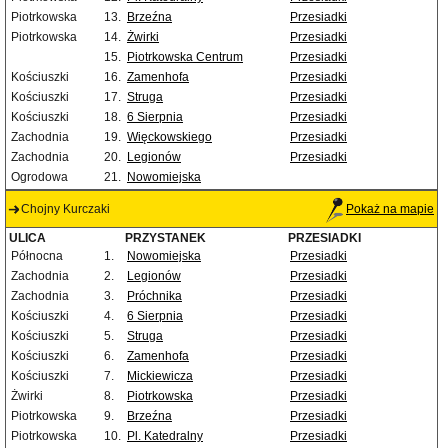
Piotrkowska
13.
Brzeźna
Przesiadki
Piotrkowska
14.
Żwirki
Przesiadki
15.
Piotrkowska Centrum
Przesiadki
Kościuszki
16.
Zamenhofa
Przesiadki
Kościuszki
17.
Struga
Przesiadki
Kościuszki
18.
6 Sierpnia
Przesiadki
Zachodnia
19.
Więckowskiego
Przesiadki
Zachodnia
20.
Legionów
Przesiadki
Ogrodowa
21.
Nowomiejska
Chojny Kurczaki
Pokaż na mapie
ULICA
PRZYSTANEK
PRZESIADKI
Północna
1.
Nowomiejska
Przesiadki
Zachodnia
2.
Legionów
Przesiadki
Zachodnia
3.
Próchnika
Przesiadki
Kościuszki
4.
6 Sierpnia
Przesiadki
Kościuszki
5.
Struga
Przesiadki
Kościuszki
6.
Zamenhofa
Przesiadki
Kościuszki
7.
Mickiewicza
Przesiadki
Żwirki
8.
Piotrkowska
Przesiadki
Piotrkowska
9.
Brzeźna
Przesiadki
Piotrkowska
10.
Pl. Katedralny
Przesiadki