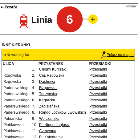
Pomoc
Powrót
6
Linia
INNE KIERUNKI
Nowomiejska
Pokaż na mapie
ULICA
PRZYSTANEK
PRZESIADKI
1.
Chojny Kurczaki
Przesiadki
Rzgowska
2.
Cm. Rzgowska
Przesiadki
Rzgowska
3.
Dachowa
Przesiadki
Paderewskiego
4.
Rzgowska
Przesiadki
Paderewskiego
5.
Tuszyńska
Przesiadki
Paderewskiego
6.
Karpacka
Przesiadki
Paderewskiego
7.
Zaolziańska
Przesiadki
Paderewskiego
8.
Rondo Lotników Lwowskich
Przesiadki
Pabianicka
9.
Wólczańska
Przesiadki
Piotrkowska
10.
Pl. Niepodległości
Przesiadki
Piotrkowska
11.
Czerwona
Przesiadki
Piotrkowska
12.
Pl. Katedralny
Przesiadki