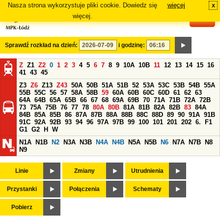
Nasza strona wykorzystuje pliki cookie. Dowiedz się
więcej
x
#
więcej.
Sprawdź rozkład na dzień:
i godzinę:
Z
Z1
Z2
0
1
2
3
4
5
6
7
8
9
10A
10B
11
12
13
14
15
16
41
43
45
Z3
Z6
Z13
Z43
50A
50B
51A
51B
52
53A
53C
53B
54B
55A
55B
55C
56
57
58A
58B
59
60A
60B
60C
60D
61
62
63
64A
64B
65A
65B
66
67
68
69A
69B
70
71A
71B
72A
72B
73
75A
75B
76
77
78
80A
80B
81A
81B
82A
82B
83
84A
84B
85A
85B
86
87A
87B
88A
88B
88C
88D
89
90
91A
91B
91C
92A
92B
93
94
96
97A
97B
99
100
101
201
202
6.
F1
G1
G2
H
W
N1A
N1B
N2
N3A
N3B
N4A
N4B
N5A
N5B
N6
N7A
N7B
N8
N9
Linie
Zmiany
Utrudnienia
Przystanki
Połączenia
Schematy
Pobierz