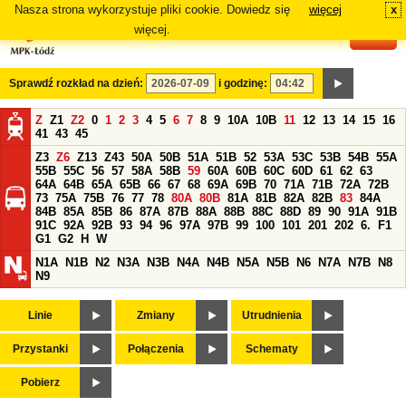
Nasza strona wykorzystuje pliki cookie. Dowiedz się
więcej
x
#
więcej.
Sprawdź rozkład na dzień:
i godzinę:
Z
Z1
Z2
0
1
2
3
4
5
6
7
8
9
10A
10B
11
12
13
14
15
16
41
43
45
Z3
Z6
Z13
Z43
50A
50B
51A
51B
52
53A
53C
53B
54B
55A
55B
55C
56
57
58A
58B
59
60A
60B
60C
60D
61
62
63
64A
64B
65A
65B
66
67
68
69A
69B
70
71A
71B
72A
72B
73
75A
75B
76
77
78
80A
80B
81A
81B
82A
82B
83
84A
84B
85A
85B
86
87A
87B
88A
88B
88C
88D
89
90
91A
91B
91C
92A
92B
93
94
96
97A
97B
99
100
101
201
202
6.
F1
G1
G2
H
W
N1A
N1B
N2
N3A
N3B
N4A
N4B
N5A
N5B
N6
N7A
N7B
N8
N9
Linie
Zmiany
Utrudnienia
Przystanki
Połączenia
Schematy
Pobierz