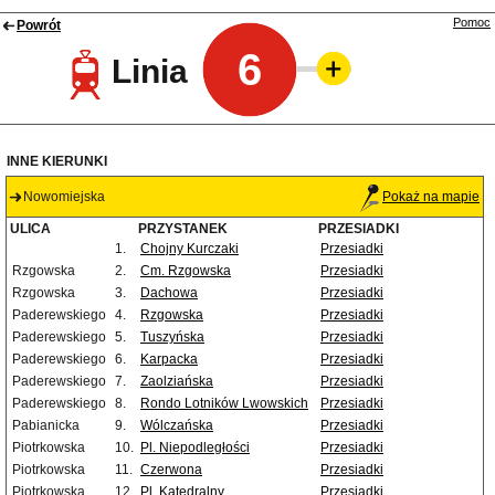
Pomoc
Powrót
6
Linia
INNE KIERUNKI
Nowomiejska
Pokaż na mapie
ULICA
PRZYSTANEK
PRZESIADKI
1.
Chojny Kurczaki
Przesiadki
Rzgowska
2.
Cm. Rzgowska
Przesiadki
Rzgowska
3.
Dachowa
Przesiadki
Paderewskiego
4.
Rzgowska
Przesiadki
Paderewskiego
5.
Tuszyńska
Przesiadki
Paderewskiego
6.
Karpacka
Przesiadki
Paderewskiego
7.
Zaolziańska
Przesiadki
Paderewskiego
8.
Rondo Lotników Lwowskich
Przesiadki
Pabianicka
9.
Wólczańska
Przesiadki
Piotrkowska
10.
Pl. Niepodległości
Przesiadki
Piotrkowska
11.
Czerwona
Przesiadki
Piotrkowska
12.
Pl. Katedralny
Przesiadki