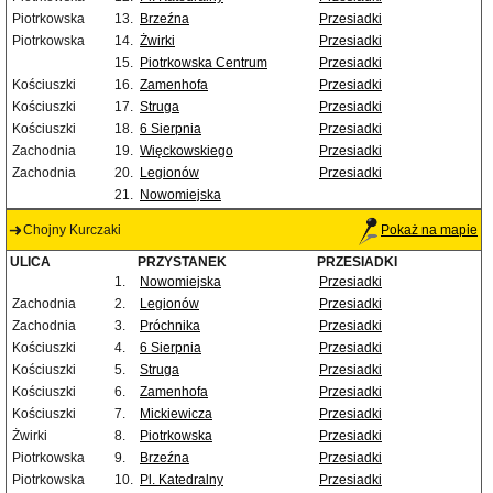
Piotrkowska
13.
Brzeźna
Przesiadki
Piotrkowska
14.
Żwirki
Przesiadki
15.
Piotrkowska Centrum
Przesiadki
Kościuszki
16.
Zamenhofa
Przesiadki
Kościuszki
17.
Struga
Przesiadki
Kościuszki
18.
6 Sierpnia
Przesiadki
Zachodnia
19.
Więckowskiego
Przesiadki
Zachodnia
20.
Legionów
Przesiadki
21.
Nowomiejska
Chojny Kurczaki
Pokaż na mapie
ULICA
PRZYSTANEK
PRZESIADKI
1.
Nowomiejska
Przesiadki
Zachodnia
2.
Legionów
Przesiadki
Zachodnia
3.
Próchnika
Przesiadki
Kościuszki
4.
6 Sierpnia
Przesiadki
Kościuszki
5.
Struga
Przesiadki
Kościuszki
6.
Zamenhofa
Przesiadki
Kościuszki
7.
Mickiewicza
Przesiadki
Żwirki
8.
Piotrkowska
Przesiadki
Piotrkowska
9.
Brzeźna
Przesiadki
Piotrkowska
10.
Pl. Katedralny
Przesiadki