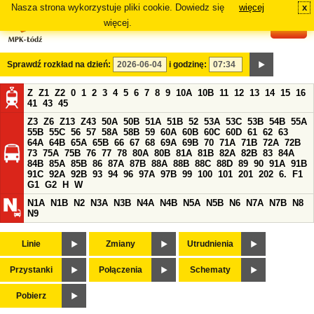
Nasza strona wykorzystuje pliki cookie. Dowiedz się
więcej
x
#
więcej.
Sprawdź rozkład na dzień:
i godzinę:
Z
Z1
Z2
0
1
2
3
4
5
6
7
8
9
10A
10B
11
12
13
14
15
16
41
43
45
Z3
Z6
Z13
Z43
50A
50B
51A
51B
52
53A
53C
53B
54B
55A
55B
55C
56
57
58A
58B
59
60A
60B
60C
60D
61
62
63
64A
64B
65A
65B
66
67
68
69A
69B
70
71A
71B
72A
72B
73
75A
75B
76
77
78
80A
80B
81A
81B
82A
82B
83
84A
84B
85A
85B
86
87A
87B
88A
88B
88C
88D
89
90
91A
91B
91C
92A
92B
93
94
96
97A
97B
99
100
101
201
202
6.
F1
G1
G2
H
W
N1A
N1B
N2
N3A
N3B
N4A
N4B
N5A
N5B
N6
N7A
N7B
N8
N9
Linie
Zmiany
Utrudnienia
Przystanki
Połączenia
Schematy
Pobierz