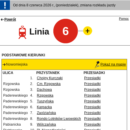
Od dnia 8 czerwca 2026 r., (poniedziałek), zmiana rozkładu jazdy
Pomoc
Powrót
6
Linia
PODSTAWOWE KIERUNKI
Nowomiejska
Pokaż na mapie
ULICA
PRZYSTANEK
PRZESIADKI
1.
Chojny Kurczaki
Przesiadki
Rzgowska
2.
Cm. Rzgowska
Przesiadki
Rzgowska
3.
Dachowa
Przesiadki
Paderewskiego
4.
Rzgowska
Przesiadki
Paderewskiego
5.
Tuszyńska
Przesiadki
Paderewskiego
6.
Karpacka
Przesiadki
Paderewskiego
7.
Zaolziańska
Przesiadki
Paderewskiego
8.
Rondo Lotników Lwowskich
Przesiadki
Pabianicka
9.
Wólczańska
Przesiadki