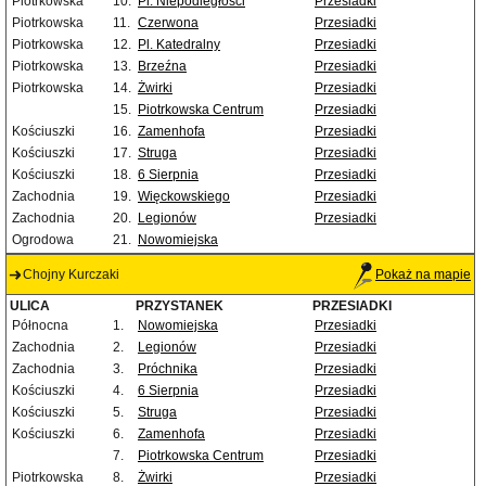
Piotrkowska
10.
Pl. Niepodległości
Przesiadki
Piotrkowska
11.
Czerwona
Przesiadki
Piotrkowska
12.
Pl. Katedralny
Przesiadki
Piotrkowska
13.
Brzeźna
Przesiadki
Piotrkowska
14.
Żwirki
Przesiadki
15.
Piotrkowska Centrum
Przesiadki
Kościuszki
16.
Zamenhofa
Przesiadki
Kościuszki
17.
Struga
Przesiadki
Kościuszki
18.
6 Sierpnia
Przesiadki
Zachodnia
19.
Więckowskiego
Przesiadki
Zachodnia
20.
Legionów
Przesiadki
Ogrodowa
21.
Nowomiejska
Chojny Kurczaki
Pokaż na mapie
ULICA
PRZYSTANEK
PRZESIADKI
Północna
1.
Nowomiejska
Przesiadki
Zachodnia
2.
Legionów
Przesiadki
Zachodnia
3.
Próchnika
Przesiadki
Kościuszki
4.
6 Sierpnia
Przesiadki
Kościuszki
5.
Struga
Przesiadki
Kościuszki
6.
Zamenhofa
Przesiadki
7.
Piotrkowska Centrum
Przesiadki
Piotrkowska
8.
Żwirki
Przesiadki