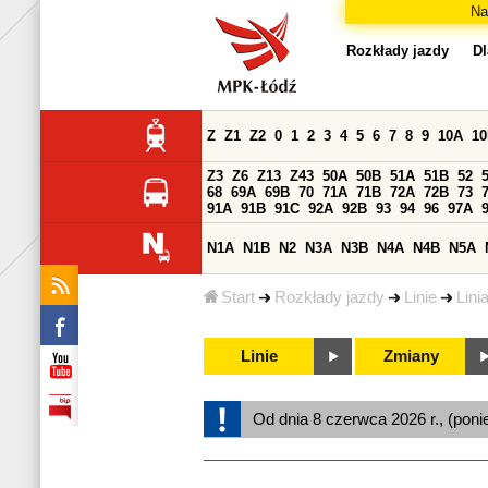
Na
Rozkłady jazdy
Dl
Z
Z1
Z2
0
1
2
3
4
5
6
7
8
9
10A
1
Z3
Z6
Z13
Z43
50A
50B
51A
51B
52
68
69A
69B
70
71A
71B
72A
72B
73
91A
91B
91C
92A
92B
93
94
96
97A
N1A
N1B
N2
N3A
N3B
N4A
N4B
N5A
Start
Rozkłady jazdy
Linie
Lini
Linie
Zmiany
Od dnia 8 czerwca 2026 r., (poni