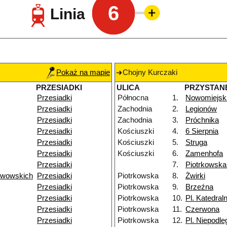
6
Linia
Pokaż na mapie
Chojny Kurczaki
PRZESIADKI
ULICA
PRZYSTAN
Przesiadki
Północna
1.
Nowomiejsk
Przesiadki
Zachodnia
2.
Legionów
Przesiadki
Zachodnia
3.
Próchnika
Przesiadki
Kościuszki
4.
6 Sierpnia
Przesiadki
Kościuszki
5.
Struga
Przesiadki
Kościuszki
6.
Zamenhofa
Przesiadki
7.
Piotrkowsk
Lwowskich
Przesiadki
Piotrkowska
8.
Żwirki
Przesiadki
Piotrkowska
9.
Brzeźna
Przesiadki
Piotrkowska
10.
Pl. Katedral
Przesiadki
Piotrkowska
11.
Czerwona
Przesiadki
Piotrkowska
12.
Pl. Niepodle