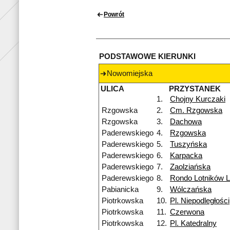
Powrót
PODSTAWOWE KIERUNKI
Nowomiejska
ULICA
PRZYSTANEK
1.
Chojny Kurczaki
Rzgowska
2.
Cm. Rzgowska
Rzgowska
3.
Dachowa
Paderewskiego
4.
Rzgowska
Paderewskiego
5.
Tuszyńska
Paderewskiego
6.
Karpacka
Paderewskiego
7.
Zaolziańska
Paderewskiego
8.
Rondo Lotników 
Pabianicka
9.
Wólczańska
Piotrkowska
10.
Pl. Niepodległości
Piotrkowska
11.
Czerwona
Piotrkowska
12.
Pl. Katedralny