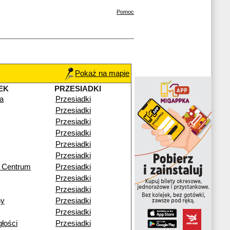
Pomoc
Pokaż na mapie
EK
PRZESIADKI
a
Przesiadki
Przesiadki
Przesiadki
Przesiadki
Przesiadki
Przesiadki
a Centrum
Przesiadki
Przesiadki
Przesiadki
ny
Przesiadki
Przesiadki
głości
Przesiadki