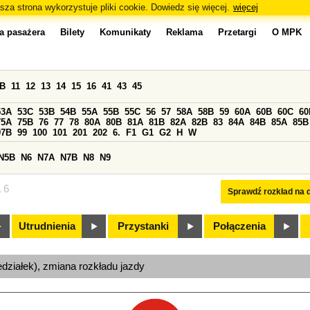
sza strona wykorzystuje pliki cookie. Dowiedz się więcej.
więcej
a pasażera
Bilety
Komunikaty
Reklama
Przetargi
O MPK
0B
11
12
13
14
15
16
41
43
45
53A
53C
53B
54B
55A
55B
55C
56
57
58A
58B
59
60A
60B
60C
60
75A
75B
76
77
78
80A
80B
81A
81B
82A
82B
83
84A
84B
85A
85B
97B
99
100
101
201
202
6.
F1
G1
G2
H
W
N5B
N6
N7A
N7B
N8
N9
a 6
Sprawdź rozkład na d
Utrudnienia
Przystanki
Połączenia
edziałek), zmiana rozkładu jazdy