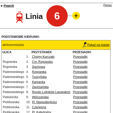
Pomoc
Powrót
6
Linia
PODSTAWOWE KIERUNKI
Nowomiejska
Pokaż na mapie
ULICA
PRZYSTANEK
PRZESIADKI
1.
Chojny Kurczaki
Przesiadki
Rzgowska
2.
Cm. Rzgowska
Przesiadki
Rzgowska
3.
Dachowa
Przesiadki
Paderewskiego
4.
Rzgowska
Przesiadki
Paderewskiego
5.
Tuszyńska
Przesiadki
Paderewskiego
6.
Karpacka
Przesiadki
Paderewskiego
7.
Zaolziańska
Przesiadki
Paderewskiego
8.
Rondo Lotników Lwowskich
Przesiadki
Pabianicka
9.
Wólczańska
Przesiadki
Piotrkowska
10.
Pl. Niepodległości
Przesiadki
Piotrkowska
11.
Czerwona
Przesiadki
Piotrkowska
12.
Pl. Katedralny
Przesiadki