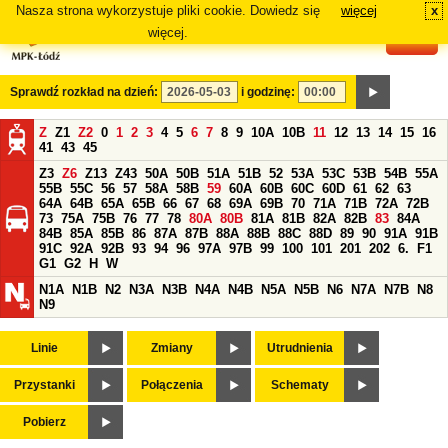
Nasza strona wykorzystuje pliki cookie. Dowiedz się
więcej
x
#
więcej.
Sprawdź rozkład na dzień:
i godzinę:
Z
Z1
Z2
0
1
2
3
4
5
6
7
8
9
10A
10B
11
12
13
14
15
16
41
43
45
Z3
Z6
Z13
Z43
50A
50B
51A
51B
52
53A
53C
53B
54B
55A
55B
55C
56
57
58A
58B
59
60A
60B
60C
60D
61
62
63
64A
64B
65A
65B
66
67
68
69A
69B
70
71A
71B
72A
72B
73
75A
75B
76
77
78
80A
80B
81A
81B
82A
82B
83
84A
84B
85A
85B
86
87A
87B
88A
88B
88C
88D
89
90
91A
91B
91C
92A
92B
93
94
96
97A
97B
99
100
101
201
202
6.
F1
G1
G2
H
W
N1A
N1B
N2
N3A
N3B
N4A
N4B
N5A
N5B
N6
N7A
N7B
N8
N9
Linie
Zmiany
Utrudnienia
Przystanki
Połączenia
Schematy
Pobierz