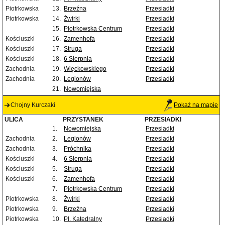
Piotrkowska
13.
Brzeźna
Przesiadki
Piotrkowska
14.
Żwirki
Przesiadki
15.
Piotrkowska Centrum
Przesiadki
Kościuszki
16.
Zamenhofa
Przesiadki
Kościuszki
17.
Struga
Przesiadki
Kościuszki
18.
6 Sierpnia
Przesiadki
Zachodnia
19.
Więckowskiego
Przesiadki
Zachodnia
20.
Legionów
Przesiadki
21.
Nowomiejska
Chojny Kurczaki
Pokaż na mapie
ULICA
PRZYSTANEK
PRZESIADKI
1.
Nowomiejska
Przesiadki
Zachodnia
2.
Legionów
Przesiadki
Zachodnia
3.
Próchnika
Przesiadki
Kościuszki
4.
6 Sierpnia
Przesiadki
Kościuszki
5.
Struga
Przesiadki
Kościuszki
6.
Zamenhofa
Przesiadki
7.
Piotrkowska Centrum
Przesiadki
Piotrkowska
8.
Żwirki
Przesiadki
Piotrkowska
9.
Brzeźna
Przesiadki
Piotrkowska
10.
Pl. Katedralny
Przesiadki