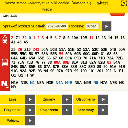
Nasza strona wykorzystuje pliki cookie. Dowiedz się
więcej
x
#
więcej.
Sprawdź rozkład na dzień:
i godzinę:
Z
Z1
Z2
0
1
2
3
4
5
6
7
8
9
10A
10B
11
12
13
14
15
16
41
43
45
Z3
Z6
Z13
Z43
50A
50B
51A
51B
52
53A
53C
53B
54B
55A
55B
55C
56
57
58A
58B
59
60A
60B
60C
60D
61
62
63
64A
64B
65A
65B
66
67
68
69A
69B
70
71A
71B
72A
72B
73
75A
75B
76
77
78
80A
80B
81A
81B
82A
82B
83
84A
84B
85A
85B
86
87A
87B
88A
88B
88C
88D
89
90
91A
91B
91C
92A
92B
93
94
96
97A
97B
99
100
101
201
202
6.
F1
G1
G2
H
W
N1A
N1B
N2
N3A
N3B
N4A
N4B
N5A
N5B
N6
N7A
N7B
N8
N9
Linie
Zmiany
Utrudnienia
Przystanki
Połączenia
Schematy
Pobierz