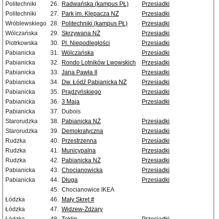
Politechniki
26.
Radwańska (kampus PŁ)
Przesiadki
Politechniki
27.
Park im. Klepacza NŻ
Przesiadki
Wróblewskiego
28.
Politechniki (kampus PŁ)
Przesiadki
Wólczańska
29.
Skrzywana NŻ
Przesiadki
Piotrkowska
30.
Pl. Niepodległości
Przesiadki
Pabianicka
31.
Wólczańska
Przesiadki
Pabianicka
32.
Rondo Lotników Lwowskich
Przesiadki
Pabianicka
33.
Jana Pawła II
Przesiadki
Pabianicka
34.
Dw. Łódź Pabianicka NŻ
Przesiadki
Pabianicka
35.
Prądzyńskiego
Przesiadki
Pabianicka
36.
3 Maja
Przesiadki
Pabianicka
37.
Dubois
Starorudzka
38.
Pabianicka NŻ
Przesiadki
Starorudzka
39.
Demokratyczna
Przesiadki
Rudzka
40.
Przestrzenna
Przesiadki
Rudzka
41.
Municypalna
Przesiadki
Rudzka
42.
Pabianicka NŻ
Przesiadki
Pabianicka
43.
Chocianowicka
Przesiadki
Pabianicka
44.
Długa
Przesiadki
45.
Chocianowice IKEA
Łódzka
46.
Mały Skręt #
Łódzka
47.
Widzew-Żdżary