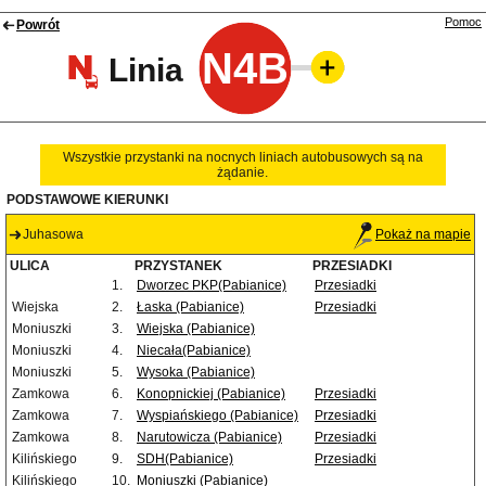
Pomoc
Powrót
N4B
Linia
Wszystkie przystanki na nocnych liniach autobusowych są na
żądanie.
PODSTAWOWE KIERUNKI
Juhasowa
Pokaż na mapie
ULICA
PRZYSTANEK
PRZESIADKI
1.
Dworzec PKP(Pabianice)
Przesiadki
Wiejska
2.
Łaska (Pabianice)
Przesiadki
Moniuszki
3.
Wiejska (Pabianice)
Moniuszki
4.
Niecała(Pabianice)
Moniuszki
5.
Wysoka (Pabianice)
Zamkowa
6.
Konopnickiej (Pabianice)
Przesiadki
Zamkowa
7.
Wyspiańskiego (Pabianice)
Przesiadki
Zamkowa
8.
Narutowicza (Pabianice)
Przesiadki
Kilińskiego
9.
SDH(Pabianice)
Przesiadki
Kilińskiego
10.
Moniuszki (Pabianice)