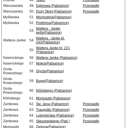
Łódzka
48.
Teklin
Przesiadki
Warszawska
49.
Dąbrowa (Pabianice)
Przesiadki
Warszawska
50.
Duży Skręt (Pabianice)
Przesiadki
Myśliwska
51.
Wschodnia(Pabianice)
Myśliwska
52.
Podleśna(Pabianice)
Waltera - Janke
53.
pętla(Pabianice)
Waltera - Janke bl.
Waltera-Janke
54.
243(Pabianice)
Waltera-Janke bl. 221
55.
(Pabianice)
Nawrockiego
56.
Waltera-Janke (Pabianice)
Nawrockiego
57.
Mokra(Pabianice)
Grota-
58.
Gryzla(Pabianice)
Roweckiego
Grota-
59.
Bugaj(Pabianice)
Roweckiego
Grota-
60.
Kilińskiego (Pabianice)
Roweckiego
Kilińskiego
61.
Moniuszki (Pabianice)
Zamkowa
62.
Św. Jana (Pabianice)
Przesiadki
Zamkowa
63.
Traugutta (Pabianice)
Przesiadki
Zamkowa
64.
Lutomierska (Pabianice)
Przesiadki
Zamkowa
65.
Staszewskiego (Pab.)
Przesiadki
Moniuszki
66.
Zielona(Pabianice)