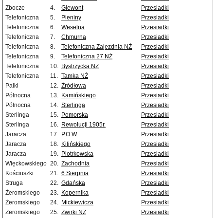
Zbocze
4.
Giewont
Przesiadki
Telefoniczna
5.
Pieniny
Przesiadki
Telefoniczna
6.
Weselna
Przesiadki
Telefoniczna
7.
Chmurna
Przesiadki
Telefoniczna
8.
Telefoniczna Zajezdnia NŻ
Przesiadki
Telefoniczna
9.
Telefoniczna 27 NŻ
Przesiadki
Telefoniczna
10.
Bystrzycka NŻ
Przesiadki
Telefoniczna
11.
Tamka NŻ
Przesiadki
Palki
12.
Źródłowa
Przesiadki
Północna
13.
Kamińskiego
Przesiadki
Północna
14.
Sterlinga
Przesiadki
Sterlinga
15.
Pomorska
Przesiadki
Sterlinga
16.
Rewolucji 1905r.
Przesiadki
Jaracza
17.
P.O.W.
Przesiadki
Jaracza
18.
Kilińskiego
Przesiadki
Jaracza
19.
Piotrkowska
Przesiadki
Więckowskiego
20.
Zachodnia
Przesiadki
Kościuszki
21.
6 Sierpnia
Przesiadki
Struga
22.
Gdańska
Przesiadki
Żeromskiego
23.
Kopernika
Przesiadki
Żeromskiego
24.
Mickiewicza
Przesiadki
Żeromskiego
25.
Żwirki NŻ
Przesiadki