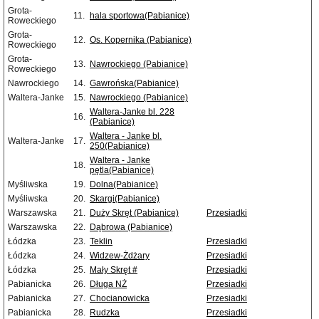
Grota-
11.
hala sportowa(Pabianice)
Roweckiego
Grota-
12.
Os. Kopernika (Pabianice)
Roweckiego
Grota-
13.
Nawrockiego (Pabianice)
Roweckiego
Nawrockiego
14.
Gawrońska(Pabianice)
Waltera-Janke
15.
Nawrockiego (Pabianice)
Waltera-Janke bl. 228
16.
(Pabianice)
Waltera - Janke bl.
Waltera-Janke
17.
250(Pabianice)
Waltera - Janke
18.
pętla(Pabianice)
Myśliwska
19.
Dolna(Pabianice)
Myśliwska
20.
Skargi(Pabianice)
Warszawska
21.
Duży Skręt (Pabianice)
Przesiadki
Warszawska
22.
Dąbrowa (Pabianice)
Łódzka
23.
Teklin
Przesiadki
Łódzka
24.
Widzew-Żdżary
Przesiadki
Łódzka
25.
Mały Skręt #
Przesiadki
Pabianicka
26.
Długa NŻ
Przesiadki
Pabianicka
27.
Chocianowicka
Przesiadki
Pabianicka
28.
Rudzka
Przesiadki