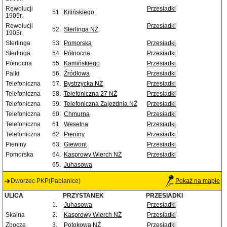
Rewolucji
Przesiadki
51.
Kilińskiego
1905r.
Rewolucji
Przesiadki
52.
Sterlinga NŻ
1905r.
Sterlinga
53.
Pomorska
Przesiadki
Sterlinga
54.
Północna
Przesiadki
Północna
55.
Kamińskiego
Przesiadki
Palki
56.
Źródłowa
Przesiadki
Telefoniczna
57.
Bystrzycka NŻ
Przesiadki
Telefoniczna
58.
Telefoniczna 27 NŻ
Przesiadki
Telefoniczna
59.
Telefoniczna Zajezdnia NŻ
Przesiadki
Telefoniczna
60.
Chmurna
Przesiadki
Telefoniczna
61.
Weselna
Przesiadki
Telefoniczna
62.
Pieniny
Przesiadki
Pieniny
63.
Giewont
Przesiadki
Pomorska
64.
Kasprowy Wierch NŻ
Przesiadki
65.
Juhasowa
Dworzec PKP(Pabianice)
Pokaż na mapie
ULICA
PRZYSTANEK
PRZESIADKI
1.
Juhasowa
Przesiadki
Skalna
2.
Kasprowy Wierch NŻ
Przesiadki
Zbocze
3.
Potokowa NŻ
Przesiadki