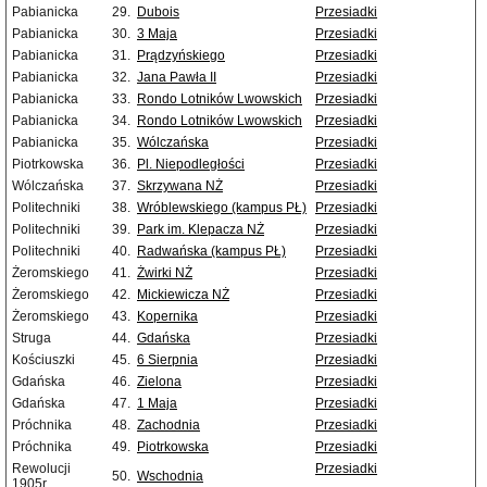
Pabianicka
29.
Dubois
Przesiadki
Pabianicka
30.
3 Maja
Przesiadki
Pabianicka
31.
Prądzyńskiego
Przesiadki
Pabianicka
32.
Jana Pawła II
Przesiadki
Pabianicka
33.
Rondo Lotników Lwowskich
Przesiadki
Pabianicka
34.
Rondo Lotników Lwowskich
Przesiadki
Pabianicka
35.
Wólczańska
Przesiadki
Piotrkowska
36.
Pl. Niepodległości
Przesiadki
Wólczańska
37.
Skrzywana NŻ
Przesiadki
Politechniki
38.
Wróblewskiego (kampus PŁ)
Przesiadki
Politechniki
39.
Park im. Klepacza NŻ
Przesiadki
Politechniki
40.
Radwańska (kampus PŁ)
Przesiadki
Żeromskiego
41.
Żwirki NŻ
Przesiadki
Żeromskiego
42.
Mickiewicza NŻ
Przesiadki
Żeromskiego
43.
Kopernika
Przesiadki
Struga
44.
Gdańska
Przesiadki
Kościuszki
45.
6 Sierpnia
Przesiadki
Gdańska
46.
Zielona
Przesiadki
Gdańska
47.
1 Maja
Przesiadki
Próchnika
48.
Zachodnia
Przesiadki
Próchnika
49.
Piotrkowska
Przesiadki
Rewolucji
Przesiadki
50.
Wschodnia
1905r.