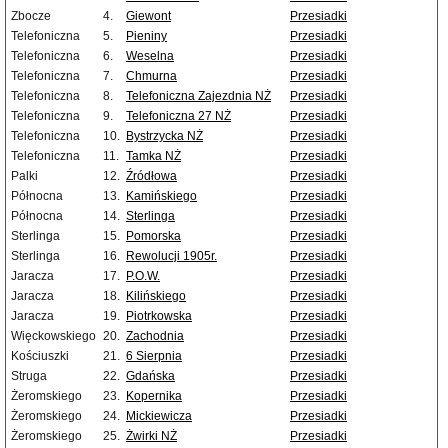
Zbocze
4.
Giewont
Przesiadki
Telefoniczna
5.
Pieniny
Przesiadki
Telefoniczna
6.
Weselna
Przesiadki
Telefoniczna
7.
Chmurna
Przesiadki
Telefoniczna
8.
Telefoniczna Zajezdnia NŻ
Przesiadki
Telefoniczna
9.
Telefoniczna 27 NŻ
Przesiadki
Telefoniczna
10.
Bystrzycka NŻ
Przesiadki
Telefoniczna
11.
Tamka NŻ
Przesiadki
Palki
12.
Źródłowa
Przesiadki
Północna
13.
Kamińskiego
Przesiadki
Północna
14.
Sterlinga
Przesiadki
Sterlinga
15.
Pomorska
Przesiadki
Sterlinga
16.
Rewolucji 1905r.
Przesiadki
Jaracza
17.
P.O.W.
Przesiadki
Jaracza
18.
Kilińskiego
Przesiadki
Jaracza
19.
Piotrkowska
Przesiadki
Więckowskiego
20.
Zachodnia
Przesiadki
Kościuszki
21.
6 Sierpnia
Przesiadki
Struga
22.
Gdańska
Przesiadki
Żeromskiego
23.
Kopernika
Przesiadki
Żeromskiego
24.
Mickiewicza
Przesiadki
Żeromskiego
25.
Żwirki NŻ
Przesiadki