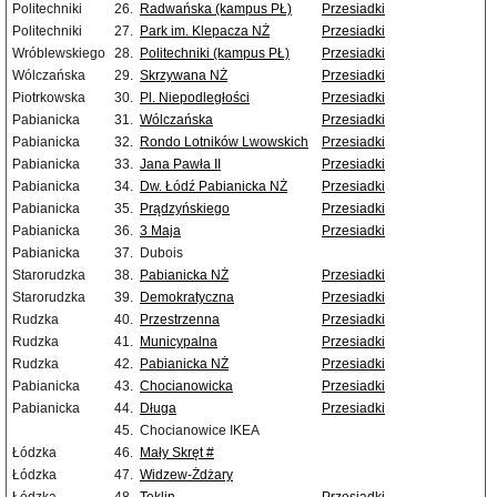
Politechniki
26.
Radwańska (kampus PŁ)
Przesiadki
Politechniki
27.
Park im. Klepacza NŻ
Przesiadki
Wróblewskiego
28.
Politechniki (kampus PŁ)
Przesiadki
Wólczańska
29.
Skrzywana NŻ
Przesiadki
Piotrkowska
30.
Pl. Niepodległości
Przesiadki
Pabianicka
31.
Wólczańska
Przesiadki
Pabianicka
32.
Rondo Lotników Lwowskich
Przesiadki
Pabianicka
33.
Jana Pawła II
Przesiadki
Pabianicka
34.
Dw. Łódź Pabianicka NŻ
Przesiadki
Pabianicka
35.
Prądzyńskiego
Przesiadki
Pabianicka
36.
3 Maja
Przesiadki
Pabianicka
37.
Dubois
Starorudzka
38.
Pabianicka NŻ
Przesiadki
Starorudzka
39.
Demokratyczna
Przesiadki
Rudzka
40.
Przestrzenna
Przesiadki
Rudzka
41.
Municypalna
Przesiadki
Rudzka
42.
Pabianicka NŻ
Przesiadki
Pabianicka
43.
Chocianowicka
Przesiadki
Pabianicka
44.
Długa
Przesiadki
45.
Chocianowice IKEA
Łódzka
46.
Mały Skręt #
Łódzka
47.
Widzew-Żdżary