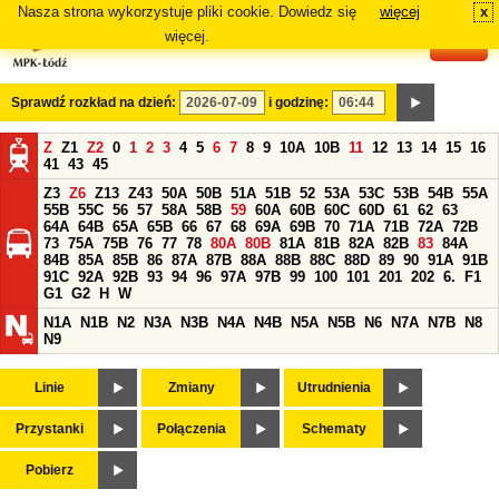
Nasza strona wykorzystuje pliki cookie. Dowiedz się
więcej
x
#
więcej.
Sprawdź rozkład na dzień:
i godzinę:
Z
Z1
Z2
0
1
2
3
4
5
6
7
8
9
10A
10B
11
12
13
14
15
16
41
43
45
Z3
Z6
Z13
Z43
50A
50B
51A
51B
52
53A
53C
53B
54B
55A
55B
55C
56
57
58A
58B
59
60A
60B
60C
60D
61
62
63
64A
64B
65A
65B
66
67
68
69A
69B
70
71A
71B
72A
72B
73
75A
75B
76
77
78
80A
80B
81A
81B
82A
82B
83
84A
84B
85A
85B
86
87A
87B
88A
88B
88C
88D
89
90
91A
91B
91C
92A
92B
93
94
96
97A
97B
99
100
101
201
202
6.
F1
G1
G2
H
W
N1A
N1B
N2
N3A
N3B
N4A
N4B
N5A
N5B
N6
N7A
N7B
N8
N9
Linie
Zmiany
Utrudnienia
Przystanki
Połączenia
Schematy
Pobierz