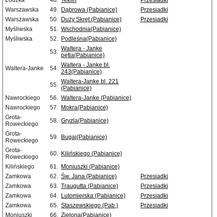
Łódzka
48.
Teklin
Przesiadki
Warszawska
49.
Dąbrowa (Pabianice)
Przesiadki
Warszawska
50.
Duży Skręt (Pabianice)
Przesiadki
Myśliwska
51.
Wschodnia(Pabianice)
Myśliwska
52.
Podleśna(Pabianice)
Waltera - Janke
53.
pętla(Pabianice)
Waltera - Janke bl.
Waltera-Janke
54.
243(Pabianice)
Waltera-Janke bl. 221
55.
(Pabianice)
Nawrockiego
56.
Waltera-Janke (Pabianice)
Nawrockiego
57.
Mokra(Pabianice)
Grota-
58.
Gryzla(Pabianice)
Roweckiego
Grota-
59.
Bugaj(Pabianice)
Roweckiego
Grota-
60.
Kilińskiego (Pabianice)
Roweckiego
Kilińskiego
61.
Moniuszki (Pabianice)
Zamkowa
62.
Św. Jana (Pabianice)
Przesiadki
Zamkowa
63.
Traugutta (Pabianice)
Przesiadki
Zamkowa
64.
Lutomierska (Pabianice)
Przesiadki
Zamkowa
65.
Staszewskiego (Pab.)
Przesiadki
Moniuszki
66.
Zielona(Pabianice)