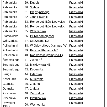
Pabianicka
29.
Dubois
Przesiadki
Pabianicka
30.
3 Maja
Przesiadki
Pabianicka
31.
Prądzyńskiego
Przesiadki
Pabianicka
32.
Jana Pawła II
Przesiadki
Pabianicka
33.
Rondo Lotników Lwowskich
Przesiadki
Pabianicka
34.
Rondo Lotników Lwowskich
Przesiadki
Pabianicka
35.
Wólczańska
Przesiadki
Piotrkowska
36.
Pl. Niepodległości
Przesiadki
Wólczańska
37.
Skrzywana NŻ
Przesiadki
Politechniki
38.
Wróblewskiego (kampus PŁ)
Przesiadki
Politechniki
39.
Park im. Klepacza NŻ
Przesiadki
Politechniki
40.
Radwańska (kampus PŁ)
Przesiadki
Żeromskiego
41.
Żwirki NŻ
Przesiadki
Żeromskiego
42.
Mickiewicza NŻ
Przesiadki
Żeromskiego
43.
Kopernika
Przesiadki
Struga
44.
Gdańska
Przesiadki
Kościuszki
45.
6 Sierpnia
Przesiadki
Gdańska
46.
Zielona
Przesiadki
Gdańska
47.
1 Maja
Przesiadki
Próchnika
48.
Zachodnia
Przesiadki
Próchnika
49.
Piotrkowska
Przesiadki
Rewolucji
Przesiadki
50.
Wschodnia
1905r.