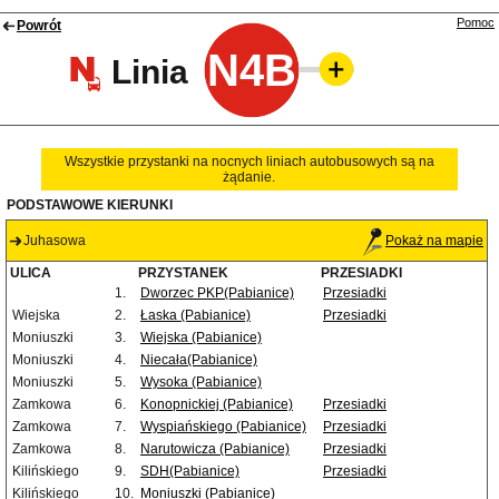
Pomoc
Powrót
N4B
Linia
Wszystkie przystanki na nocnych liniach autobusowych są na
żądanie.
PODSTAWOWE KIERUNKI
Juhasowa
Pokaż na mapie
ULICA
PRZYSTANEK
PRZESIADKI
1.
Dworzec PKP(Pabianice)
Przesiadki
Wiejska
2.
Łaska (Pabianice)
Przesiadki
Moniuszki
3.
Wiejska (Pabianice)
Moniuszki
4.
Niecała(Pabianice)
Moniuszki
5.
Wysoka (Pabianice)
Zamkowa
6.
Konopnickiej (Pabianice)
Przesiadki
Zamkowa
7.
Wyspiańskiego (Pabianice)
Przesiadki
Zamkowa
8.
Narutowicza (Pabianice)
Przesiadki
Kilińskiego
9.
SDH(Pabianice)
Przesiadki
Kilińskiego
10.
Moniuszki (Pabianice)