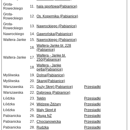
Grota-
11.
hala sportowa(Pabianice)
Roweckiego
Grota-
12.
Os. Kopernika (Pabianice)
Roweckiego
Grota-
13.
Nawrockiego (Pabianice)
Roweckiego
Nawrockiego
14.
Gawrońska(Pabianice)
Waltera-Janke
15.
Nawrockiego (Pabianice)
Waltera-Janke bl. 228
16.
(Pabianice)
Waltera - Janke bl.
Waltera-Janke
17.
250(Pabianice)
Waltera - Janke
18.
pętla(Pabianice)
Myśliwska
19.
Dolna(Pabianice)
Myśliwska
20.
Skargi(Pabianice)
Warszawska
21.
Duży Skręt (Pabianice)
Przesiadki
Warszawska
22.
Dąbrowa (Pabianice)
Łódzka
23.
Teklin
Przesiadki
Łódzka
24.
Widzew-Żdżary
Przesiadki
Łódzka
25.
Mały Skręt #
Przesiadki
Pabianicka
26.
Długa NŻ
Przesiadki
Pabianicka
27.
Chocianowicka
Przesiadki
Pabianicka
28.
Rudzka
Przesiadki