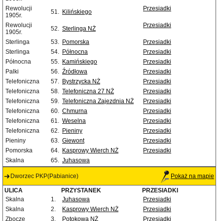
Rewolucji
Przesiadki
51.
Kilińskiego
1905r.
Rewolucji
Przesiadki
52.
Sterlinga NŻ
1905r.
Sterlinga
53.
Pomorska
Przesiadki
Sterlinga
54.
Północna
Przesiadki
Północna
55.
Kamińskiego
Przesiadki
Palki
56.
Źródłowa
Przesiadki
Telefoniczna
57.
Bystrzycka NŻ
Przesiadki
Telefoniczna
58.
Telefoniczna 27 NŻ
Przesiadki
Telefoniczna
59.
Telefoniczna Zajezdnia NŻ
Przesiadki
Telefoniczna
60.
Chmurna
Przesiadki
Telefoniczna
61.
Weselna
Przesiadki
Telefoniczna
62.
Pieniny
Przesiadki
Pieniny
63.
Giewont
Przesiadki
Pomorska
64.
Kasprowy Wierch NŻ
Przesiadki
Skalna
65.
Juhasowa
Dworzec PKP(Pabianice)
Pokaż na mapie
ULICA
PRZYSTANEK
PRZESIADKI
Skalna
1.
Juhasowa
Przesiadki
Skalna
2.
Kasprowy Wierch NŻ
Przesiadki
Zbocze
3.
Potokowa NŻ
Przesiadki