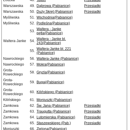
Łódzka
48.
Teklin
Przesiadki
Warszawska
49.
Dąbrowa (Pabianice)
Przesiadki
Warszawska
50.
Duży Skręt (Pabianice)
Przesiadki
Myśliwska
51.
Wschodnia(Pabianice)
Myśliwska
52.
Podleśna(Pabianice)
Waltera - Janke
53.
pętla(Pabianice)
Waltera - Janke bl.
Waltera-Janke
54.
243(Pabianice)
Waltera-Janke bl. 221
55.
(Pabianice)
Nawrockiego
56.
Waltera-Janke (Pabianice)
Nawrockiego
57.
Mokra(Pabianice)
Grota-
58.
Gryzla(Pabianice)
Roweckiego
Grota-
59.
Bugaj(Pabianice)
Roweckiego
Grota-
60.
Kilińskiego (Pabianice)
Roweckiego
Kilińskiego
61.
Moniuszki (Pabianice)
Zamkowa
62.
Św. Jana (Pabianice)
Przesiadki
Zamkowa
63.
Traugutta (Pabianice)
Przesiadki
Zamkowa
64.
Lutomierska (Pabianice)
Przesiadki
Zamkowa
65.
Staszewskiego (Pab.)
Przesiadki
Moniuszki
66.
Zielona(Pabianice)