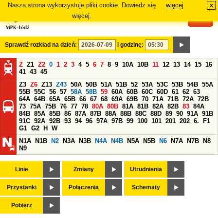
Nasza strona wykorzystuje pliki cookie. Dowiedz się
więcej
x
#
więcej.
Sprawdź rozkład na dzień:
i godzinę:
Z
Z1
Z2
0
1
2
3
4
5
6
7
8
9
10A
10B
11
12
13
14
15
16
41
43
45
Z3
Z6
Z13
Z43
50A
50B
51A
51B
52
53A
53C
53B
54B
55A
55B
55C
56
57
58A
58B
59
60A
60B
60C
60D
61
62
63
64A
64B
65A
65B
66
67
68
69A
69B
70
71A
71B
72A
72B
73
75A
75B
76
77
78
80A
80B
81A
81B
82A
82B
83
84A
84B
85A
85B
86
87A
87B
88A
88B
88C
88D
89
90
91A
91B
91C
92A
92B
93
94
96
97A
97B
99
100
101
201
202
6.
F1
G1
G2
H
W
N1A
N1B
N2
N3A
N3B
N4A
N4B
N5A
N5B
N6
N7A
N7B
N8
N9
Linie
Zmiany
Utrudnienia
Przystanki
Połączenia
Schematy
Pobierz