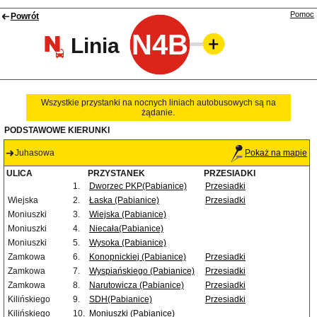
Pomoc
Powrót
N4B
Linia
Wszystkie przystanki na nocnych liniach autobusowych są na
żądanie.
PODSTAWOWE KIERUNKI
Juhasowa
Pokaż na mapie
ULICA
PRZYSTANEK
PRZESIADKI
1.
Dworzec PKP(Pabianice)
Przesiadki
Wiejska
2.
Łaska (Pabianice)
Przesiadki
Moniuszki
3.
Wiejska (Pabianice)
Moniuszki
4.
Niecała(Pabianice)
Moniuszki
5.
Wysoka (Pabianice)
Zamkowa
6.
Konopnickiej (Pabianice)
Przesiadki
Zamkowa
7.
Wyspiańskiego (Pabianice)
Przesiadki
Zamkowa
8.
Narutowicza (Pabianice)
Przesiadki
Kilińskiego
9.
SDH(Pabianice)
Przesiadki
Kilińskiego
10.
Moniuszki (Pabianice)