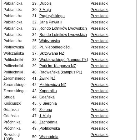
Pabianicka
29.
Dubois
Przesiadki
Pabianicka
30.
3 Maja
Przesiadki
Pabianicka
31.
Prądzyńskiego
Przesiadki
Pabianicka
32.
Jana Pawła II
Przesiadki
Pabianicka
33.
Rondo Lotników Lwowskich
Przesiadki
Pabianicka
34.
Rondo Lotników Lwowskich
Przesiadki
Pabianicka
35.
Wólczańska
Przesiadki
Piotrkowska
36.
Pl. Niepodległości
Przesiadki
Wólczańska
37.
Skrzywana NŻ
Przesiadki
Politechniki
38.
Wróblewskiego (kampus PŁ)
Przesiadki
Politechniki
39.
Park im. Klepacza NŻ
Przesiadki
Politechniki
40.
Radwańska (kampus PŁ)
Przesiadki
Żeromskiego
41.
Żwirki NŻ
Przesiadki
Żeromskiego
42.
Mickiewicza NŻ
Przesiadki
Żeromskiego
43.
Kopernika
Przesiadki
Struga
44.
Gdańska
Przesiadki
Kościuszki
45.
6 Sierpnia
Przesiadki
Gdańska
46.
Zielona
Przesiadki
Gdańska
47.
1 Maja
Przesiadki
Próchnika
48.
Zachodnia
Przesiadki
Próchnika
49.
Piotrkowska
Przesiadki
Rewolucji
Przesiadki
50.
Wschodnia
1905r.