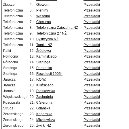
Zbocze
4.
Giewont
Przesiadki
Telefoniczna
5.
Pieniny
Przesiadki
Telefoniczna
6.
Weselna
Przesiadki
Telefoniczna
7.
Chmurna
Przesiadki
Telefoniczna
8.
Telefoniczna Zajezdnia NŻ
Przesiadki
Telefoniczna
9.
Telefoniczna 27 NŻ
Przesiadki
Telefoniczna
10.
Bystrzycka NŻ
Przesiadki
Telefoniczna
11.
Tamka NŻ
Przesiadki
Palki
12.
Źródłowa
Przesiadki
Północna
13.
Kamińskiego
Przesiadki
Północna
14.
Sterlinga
Przesiadki
Sterlinga
15.
Pomorska
Przesiadki
Sterlinga
16.
Rewolucji 1905r.
Przesiadki
Jaracza
17.
P.O.W.
Przesiadki
Jaracza
18.
Kilińskiego
Przesiadki
Jaracza
19.
Piotrkowska
Przesiadki
Więckowskiego
20.
Zachodnia
Przesiadki
Kościuszki
21.
6 Sierpnia
Przesiadki
Struga
22.
Gdańska
Przesiadki
Żeromskiego
23.
Kopernika
Przesiadki
Żeromskiego
24.
Mickiewicza
Przesiadki
Żeromskiego
25.
Żwirki NŻ
Przesiadki