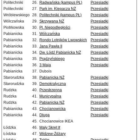
Politechniki
26.
Radwańska (kampus PŁ)
Przesiadki
Politechniki
27.
Park im. Klepacza NŻ
Przesiadki
Wróblewskiego
28.
Politechniki (kampus PŁ)
Przesiadki
Wólczańska
29.
Skrzywana NŻ
Przesiadki
Piotrkowska
30.
Pl. Niepodległości
Przesiadki
Pabianicka
31.
Wólczańska
Przesiadki
Pabianicka
32.
Rondo Lotników Lwowskich
Przesiadki
Pabianicka
33.
Jana Pawła II
Przesiadki
Pabianicka
34.
Dw. Łódź Pabianicka NŻ
Przesiadki
Pabianicka
35.
Prądzyńskiego
Przesiadki
Pabianicka
36.
3 Maja
Przesiadki
Pabianicka
37.
Dubois
Starorudzka
38.
Pabianicka NŻ
Przesiadki
Starorudzka
39.
Demokratyczna
Przesiadki
Rudzka
40.
Przestrzenna
Przesiadki
Rudzka
41.
Municypalna
Przesiadki
Rudzka
42.
Pabianicka NŻ
Przesiadki
Pabianicka
43.
Chocianowicka
Przesiadki
Pabianicka
44.
Długa
Przesiadki
45.
Chocianowice IKEA
Łódzka
46.
Mały Skręt #
Łódzka
47.
Widzew-Żdżary