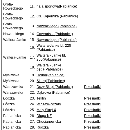
Grota-
11.
hala sportowa(Pabianice)
Roweckiego
Grota-
12.
Os. Kopernika (Pabianice)
Roweckiego
Grota-
13.
Nawrockiego (Pabianice)
Roweckiego
Nawrockiego
14.
Gawrońska(Pabianice)
Waltera-Janke
15.
Nawrockiego (Pabianice)
Waltera-Janke bl. 228
16.
(Pabianice)
Waltera - Janke bl.
Waltera-Janke
17.
250(Pabianice)
Waltera - Janke
18.
pętla(Pabianice)
Myśliwska
19.
Dolna(Pabianice)
Myśliwska
20.
Skargi(Pabianice)
Warszawska
21.
Duży Skręt (Pabianice)
Przesiadki
Warszawska
22.
Dąbrowa (Pabianice)
Łódzka
23.
Teklin
Przesiadki
Łódzka
24.
Widzew-Żdżary
Przesiadki
Łódzka
25.
Mały Skręt #
Przesiadki
Pabianicka
26.
Długa NŻ
Przesiadki
Pabianicka
27.
Chocianowicka
Przesiadki
Pabianicka
28.
Rudzka
Przesiadki