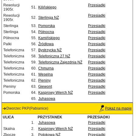
Rewolucji
Przesiadki
51.
Kilińskiego
1905r.
Rewolucji
Przesiadki
52.
Sterlinga NŻ
1905r.
Sterlinga
53.
Pomorska
Przesiadki
Sterlinga
54.
Północna
Przesiadki
Północna
55.
Kamińskiego
Przesiadki
Palki
56.
Źródłowa
Przesiadki
Telefoniczna
57.
Bystrzycka NŻ
Przesiadki
Telefoniczna
58.
Telefoniczna 27 NŻ
Przesiadki
Telefoniczna
59.
Telefoniczna Zajezdnia NŻ
Przesiadki
Telefoniczna
60.
Chmurna
Przesiadki
Telefoniczna
61.
Weselna
Przesiadki
Telefoniczna
62.
Pieniny
Przesiadki
Pieniny
63.
Giewont
Przesiadki
Pomorska
64.
Kasprowy Wierch NŻ
Przesiadki
65.
Juhasowa
Dworzec PKP(Pabianice)
Pokaż na mapie
ULICA
PRZYSTANEK
PRZESIADKI
1.
Juhasowa
Przesiadki
Skalna
2.
Kasprowy Wierch NŻ
Przesiadki
Zbocze
3.
Potokowa NŻ
Przesiadki