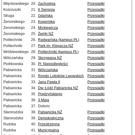
Więckowskiego
20.
Zachodnia
Przesiadki
Kościuszki
21.
6 Sierpnia
Przesiadki
Struga
22.
Gdańska
Przesiadki
Żeromskiego
23.
Kopernika
Przesiadki
Żeromskiego
24.
Mickiewicza
Przesiadki
Żeromskiego
25.
Żwirki NŻ
Przesiadki
Politechniki
26.
Radwańska (kampus PŁ)
Przesiadki
Politechniki
27.
Park im. Klepacza NŻ
Przesiadki
Wróblewskiego
28.
Politechniki (kampus PŁ)
Przesiadki
Wólczańska
29.
Skrzywana NŻ
Przesiadki
Piotrkowska
30.
Pl. Niepodległości
Przesiadki
Pabianicka
31.
Wólczańska
Przesiadki
Pabianicka
32.
Rondo Lotników Lwowskich
Przesiadki
Pabianicka
33.
Jana Pawła II
Przesiadki
Pabianicka
34.
Dw. Łódź Pabianicka NŻ
Przesiadki
Pabianicka
35.
Prądzyńskiego
Przesiadki
Pabianicka
36.
3 Maja
Przesiadki
Pabianicka
37.
Dubois
Starorudzka
38.
Pabianicka NŻ
Przesiadki
Starorudzka
39.
Demokratyczna
Przesiadki
Rudzka
40.
Przestrzenna
Przesiadki
Rudzka
41.
Municypalna
Przesiadki