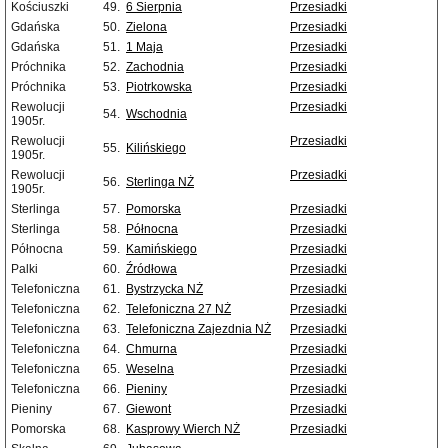
Kościuszki
49.
6 Sierpnia
Przesiadki
Gdańska
50.
Zielona
Przesiadki
Gdańska
51.
1 Maja
Przesiadki
Próchnika
52.
Zachodnia
Przesiadki
Próchnika
53.
Piotrkowska
Przesiadki
Rewolucji
Przesiadki
54.
Wschodnia
1905r.
Rewolucji
Przesiadki
55.
Kilińskiego
1905r.
Rewolucji
Przesiadki
56.
Sterlinga NŻ
1905r.
Sterlinga
57.
Pomorska
Przesiadki
Sterlinga
58.
Północna
Przesiadki
Północna
59.
Kamińskiego
Przesiadki
Palki
60.
Źródłowa
Przesiadki
Telefoniczna
61.
Bystrzycka NŻ
Przesiadki
Telefoniczna
62.
Telefoniczna 27 NŻ
Przesiadki
Telefoniczna
63.
Telefoniczna Zajezdnia NŻ
Przesiadki
Telefoniczna
64.
Chmurna
Przesiadki
Telefoniczna
65.
Weselna
Przesiadki
Telefoniczna
66.
Pieniny
Przesiadki
Pieniny
67.
Giewont
Przesiadki
Pomorska
68.
Kasprowy Wierch NŻ
Przesiadki