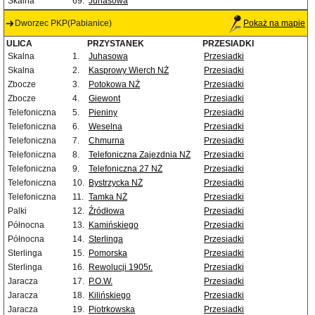
Skalna
69.
Juhasowa
Dworzec PKP(Pabianice)
Pokaż na mapie
ULICA
PRZYSTANEK
PRZESIADKI
Skalna
1.
Juhasowa
Przesiadki
Skalna
2.
Kasprowy Wierch NŻ
Przesiadki
Zbocze
3.
Potokowa NŻ
Przesiadki
Zbocze
4.
Giewont
Przesiadki
Telefoniczna
5.
Pieniny
Przesiadki
Telefoniczna
6.
Weselna
Przesiadki
Telefoniczna
7.
Chmurna
Przesiadki
Telefoniczna
8.
Telefoniczna Zajezdnia NŻ
Przesiadki
Telefoniczna
9.
Telefoniczna 27 NŻ
Przesiadki
Telefoniczna
10.
Bystrzycka NŻ
Przesiadki
Telefoniczna
11.
Tamka NŻ
Przesiadki
Palki
12.
Źródłowa
Przesiadki
Północna
13.
Kamińskiego
Przesiadki
Północna
14.
Sterlinga
Przesiadki
Sterlinga
15.
Pomorska
Przesiadki
Sterlinga
16.
Rewolucji 1905r.
Przesiadki
Jaracza
17.
P.O.W.
Przesiadki
Jaracza
18.
Kilińskiego
Przesiadki
Jaracza
19.
Piotrkowska
Przesiadki