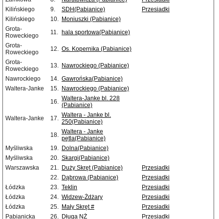
Kilińskiego
9.
SDH(Pabianice)
Przesiadki
Kilińskiego
10.
Moniuszki (Pabianice)
Grota-
11.
hala sportowa(Pabianice)
Roweckiego
Grota-
12.
Os. Kopernika (Pabianice)
Roweckiego
Grota-
13.
Nawrockiego (Pabianice)
Roweckiego
Nawrockiego
14.
Gawrońska(Pabianice)
Waltera-Janke
15.
Nawrockiego (Pabianice)
Waltera-Janke bl. 228
16.
(Pabianice)
Waltera - Janke bl.
Waltera-Janke
17.
250(Pabianice)
Waltera - Janke
18.
pętla(Pabianice)
Myśliwska
19.
Dolna(Pabianice)
Myśliwska
20.
Skargi(Pabianice)
Warszawska
21.
Duży Skręt (Pabianice)
Przesiadki
22.
Dąbrowa (Pabianice)
Przesiadki
Łódzka
23.
Teklin
Przesiadki
Łódzka
24.
Widzew-Żdżary
Przesiadki
Łódzka
25.
Mały Skręt #
Przesiadki
Pabianicka
26.
Długa NŻ
Przesiadki