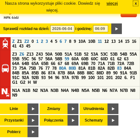
Nasza strona wykorzystuje pliki cookie. Dowiedz się
więcej
x
#
więcej.
Sprawdź rozkład na dzień:
i godzinę:
Z
Z1
Z2
0
1
2
3
4
5
6
7
8
9
10A
10B
11
12
13
14
15
16
41
43
45
Z3
Z6
Z13
Z43
50A
50B
51A
51B
52
53A
53C
53B
54B
55A
55B
55C
56
57
58A
58B
59
60A
60B
60C
60D
61
62
63
64A
64B
65A
65B
66
67
68
69A
69B
70
71A
71B
72A
72B
73
75A
75B
76
77
78
80A
80B
81A
81B
82A
82B
83
84A
84B
85A
85B
86
87A
87B
88A
88B
88C
88D
89
90
91A
91B
91C
92A
92B
93
94
96
97A
97B
99
100
101
201
202
6.
F1
G1
G2
H
W
N1A
N1B
N2
N3A
N3B
N4A
N4B
N5A
N5B
N6
N7A
N7B
N8
N9
Linie
Zmiany
Utrudnienia
Przystanki
Połączenia
Schematy
Pobierz