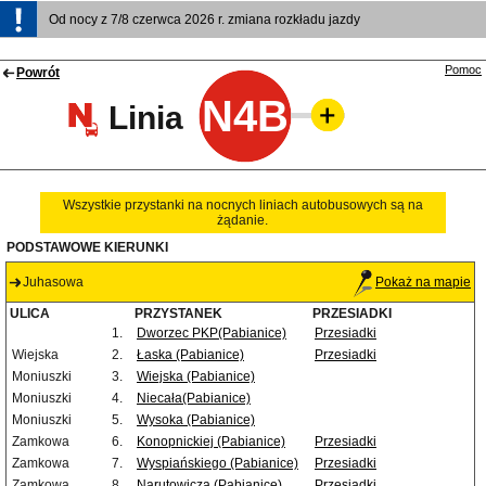
Od nocy z 7/8 czerwca 2026 r. zmiana rozkładu jazdy
Pomoc
Powrót
N4B
Linia
Wszystkie przystanki na nocnych liniach autobusowych są na
żądanie.
PODSTAWOWE KIERUNKI
Juhasowa
Pokaż na mapie
ULICA
PRZYSTANEK
PRZESIADKI
1.
Dworzec PKP(Pabianice)
Przesiadki
Wiejska
2.
Łaska (Pabianice)
Przesiadki
Moniuszki
3.
Wiejska (Pabianice)
Moniuszki
4.
Niecała(Pabianice)
Moniuszki
5.
Wysoka (Pabianice)
Zamkowa
6.
Konopnickiej (Pabianice)
Przesiadki
Zamkowa
7.
Wyspiańskiego (Pabianice)
Przesiadki
Zamkowa
8.
Narutowicza (Pabianice)
Przesiadki