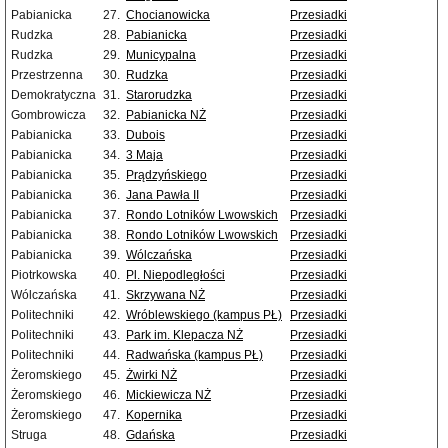
Pabianicka
27.
Chocianowicka
Przesiadki
Rudzka
28.
Pabianicka
Przesiadki
Rudzka
29.
Municypalna
Przesiadki
Przestrzenna
30.
Rudzka
Przesiadki
Demokratyczna
31.
Starorudzka
Przesiadki
Gombrowicza
32.
Pabianicka NŻ
Przesiadki
Pabianicka
33.
Dubois
Przesiadki
Pabianicka
34.
3 Maja
Przesiadki
Pabianicka
35.
Prądzyńskiego
Przesiadki
Pabianicka
36.
Jana Pawła II
Przesiadki
Pabianicka
37.
Rondo Lotników Lwowskich
Przesiadki
Pabianicka
38.
Rondo Lotników Lwowskich
Przesiadki
Pabianicka
39.
Wólczańska
Przesiadki
Piotrkowska
40.
Pl. Niepodległości
Przesiadki
Wólczańska
41.
Skrzywana NŻ
Przesiadki
Politechniki
42.
Wróblewskiego (kampus PŁ)
Przesiadki
Politechniki
43.
Park im. Klepacza NŻ
Przesiadki
Politechniki
44.
Radwańska (kampus PŁ)
Przesiadki
Żeromskiego
45.
Żwirki NŻ
Przesiadki
Żeromskiego
46.
Mickiewicza NŻ
Przesiadki
Żeromskiego
47.
Kopernika
Przesiadki
Struga
48.
Gdańska
Przesiadki