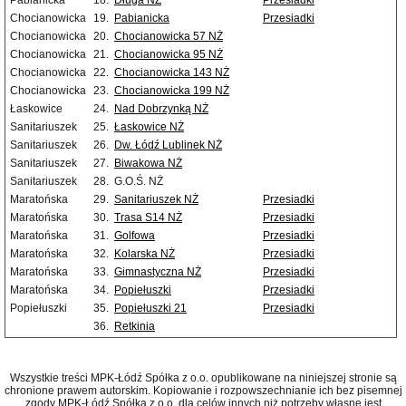
Pabianicka
18.
Długa NŻ
Przesiadki
Chocianowicka
19.
Pabianicka
Przesiadki
Chocianowicka
20.
Chocianowicka 57 NŻ
Chocianowicka
21.
Chocianowicka 95 NŻ
Chocianowicka
22.
Chocianowicka 143 NŻ
Chocianowicka
23.
Chocianowicka 199 NŻ
Łaskowice
24.
Nad Dobrzynką NŻ
Sanitariuszek
25.
Łaskowice NŻ
Sanitariuszek
26.
Dw. Łódź Lublinek NŻ
Sanitariuszek
27.
Biwakowa NŻ
Sanitariuszek
28.
G.O.Ś. NŻ
Maratońska
29.
Sanitariuszek NŻ
Przesiadki
Maratońska
30.
Trasa S14 NŻ
Przesiadki
Maratońska
31.
Golfowa
Przesiadki
Maratońska
32.
Kolarska NŻ
Przesiadki
Maratońska
33.
Gimnastyczna NŻ
Przesiadki
Maratońska
34.
Popiełuszki
Przesiadki
Popiełuszki
35.
Popiełuszki 21
Przesiadki
36.
Retkinia
Wszystkie treści MPK-Łódź Spółka z o.o. opublikowane na niniejszej stronie są
chronione prawem autorskim. Kopiowanie i rozpowszechnianie ich bez pisemnej
zgody MPK-Łódź Spółka z o.o. dla celów innych niż potrzeby własne jest