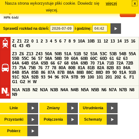
Nasza strona wykorzystuje pliki cookie. Dowiedz się
więcej
x
#
więcej.
Sprawdź rozkład na dzień:
i godzinę:
Z
Z1
Z2
0
1
2
3
4
5
6
7
8
9
10A
10B
11
12
13
14
15
16
41
43
45
Z3
Z6
Z13
Z43
50A
50B
51A
51B
52
53A
53C
53B
54B
55A
55B
55C
56
57
58A
58B
59
60A
60B
60C
60D
61
62
63
64A
64B
65A
65B
66
67
68
69A
69B
70
71A
71B
72A
72B
73
75A
75B
76
77
78
80A
80B
81A
81B
82A
82B
83
84A
84B
85A
85B
86
87A
87B
88A
88B
88C
88D
89
90
91A
91B
91C
92A
92B
93
94
96
97A
97B
99
100
101
201
202
6.
F1
G1
G2
H
W
N1A
N1B
N2
N3A
N3B
N4A
N4B
N5A
N5B
N6
N7A
N7B
N8
N9
Linie
Zmiany
Utrudnienia
Przystanki
Połączenia
Schematy
Pobierz