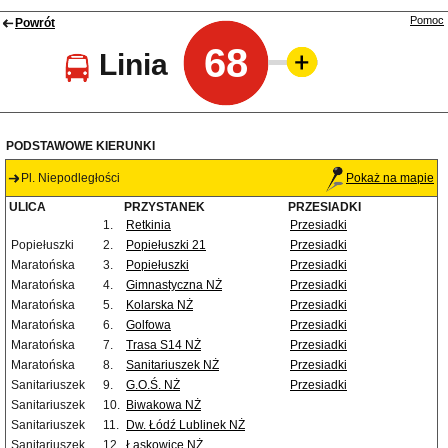
Pomoc
Powrót
68
Linia
PODSTAWOWE KIERUNKI
Pl. Niepodległości
Pokaż na mapie
ULICA
PRZYSTANEK
PRZESIADKI
1.
Retkinia
Przesiadki
Popiełuszki
2.
Popiełuszki 21
Przesiadki
Maratońska
3.
Popiełuszki
Przesiadki
Maratońska
4.
Gimnastyczna NŻ
Przesiadki
Maratońska
5.
Kolarska NŻ
Przesiadki
Maratońska
6.
Golfowa
Przesiadki
Maratońska
7.
Trasa S14 NŻ
Przesiadki
Maratońska
8.
Sanitariuszek NŻ
Przesiadki
Sanitariuszek
9.
G.O.Ś. NŻ
Przesiadki
Sanitariuszek
10.
Biwakowa NŻ
Sanitariuszek
11.
Dw. Łódź Lublinek NŻ
Sanitariuszek
12.
Łaskowice NŻ