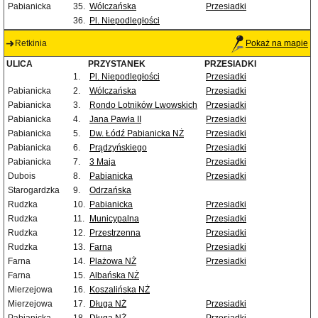
Pabianicka
35.
Wólczańska
Przesiadki
36.
Pl. Niepodległości
Retkinia
Pokaż na mapie
ULICA
PRZYSTANEK
PRZESIADKI
1.
Pl. Niepodległości
Przesiadki
Pabianicka
2.
Wólczańska
Przesiadki
Pabianicka
3.
Rondo Lotników Lwowskich
Przesiadki
Pabianicka
4.
Jana Pawła II
Przesiadki
Pabianicka
5.
Dw. Łódź Pabianicka NŻ
Przesiadki
Pabianicka
6.
Prądzyńskiego
Przesiadki
Pabianicka
7.
3 Maja
Przesiadki
Dubois
8.
Pabianicka
Przesiadki
Starogardzka
9.
Odrzańska
Rudzka
10.
Pabianicka
Przesiadki
Rudzka
11.
Municypalna
Przesiadki
Rudzka
12.
Przestrzenna
Przesiadki
Rudzka
13.
Farna
Przesiadki
Farna
14.
Plażowa NŻ
Przesiadki
Farna
15.
Albańska NŻ
Mierzejowa
16.
Koszalińska NŻ
Mierzejowa
17.
Długa NŻ
Przesiadki