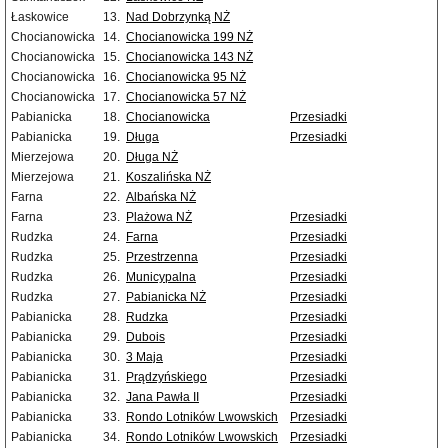
Łaskowice
13.
Nad Dobrzynką NŻ
Chocianowicka
14.
Chocianowicka 199 NŻ
Chocianowicka
15.
Chocianowicka 143 NŻ
Chocianowicka
16.
Chocianowicka 95 NŻ
Chocianowicka
17.
Chocianowicka 57 NŻ
Pabianicka
18.
Chocianowicka
Przesiadki
Pabianicka
19.
Długa
Przesiadki
Mierzejowa
20.
Długa NŻ
Mierzejowa
21.
Koszalińska NŻ
Farna
22.
Albańska NŻ
Farna
23.
Plażowa NŻ
Przesiadki
Rudzka
24.
Farna
Przesiadki
Rudzka
25.
Przestrzenna
Przesiadki
Rudzka
26.
Municypalna
Przesiadki
Rudzka
27.
Pabianicka NŻ
Przesiadki
Pabianicka
28.
Rudzka
Przesiadki
Pabianicka
29.
Dubois
Przesiadki
Pabianicka
30.
3 Maja
Przesiadki
Pabianicka
31.
Prądzyńskiego
Przesiadki
Pabianicka
32.
Jana Pawła II
Przesiadki
Pabianicka
33.
Rondo Lotników Lwowskich
Przesiadki
Pabianicka
34.
Rondo Lotników Lwowskich
Przesiadki