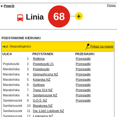
Pomoc
Powrót
68
Linia
PODSTAWOWE KIERUNKI
pl. Niepodległości
Pokaż na mapie
ULICA
PRZYSTANEK
PRZESIADKI
1.
Retkinia
Przesiadki
Popiełuszki
2.
Popiełuszki 21
Przesiadki
Maratońska
3.
Popiełuszki
Przesiadki
Maratońska
4.
Gimnastyczna NŻ
Przesiadki
Maratońska
5.
Kolarska NŻ
Przesiadki
Maratońska
6.
Golfowa
Przesiadki
Maratońska
7.
Trasa S14 NŻ
Przesiadki
Maratońska
8.
Sanitariuszek NŻ
Przesiadki
Sanitariuszek
9.
G.O.Ś. NŻ
Przesiadki
Sanitariuszek
10.
Biwakowa NŻ
Sanitariuszek
11.
Dw. Łódź Lublinek NŻ
Sanitariuszek
12.
Łaskowice NŻ