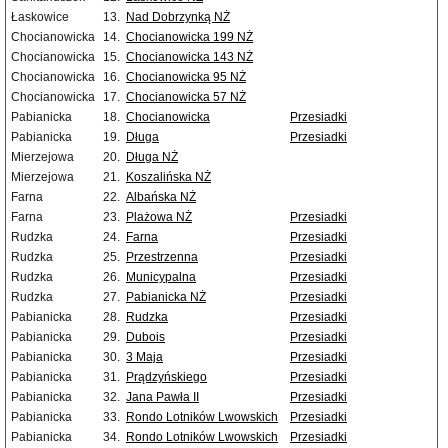
Łaskowice
13.
Nad Dobrzynką NŻ
Chocianowicka
14.
Chocianowicka 199 NŻ
Chocianowicka
15.
Chocianowicka 143 NŻ
Chocianowicka
16.
Chocianowicka 95 NŻ
Chocianowicka
17.
Chocianowicka 57 NŻ
Pabianicka
18.
Chocianowicka
Przesiadki
Pabianicka
19.
Długa
Przesiadki
Mierzejowa
20.
Długa NŻ
Mierzejowa
21.
Koszalińska NŻ
Farna
22.
Albańska NŻ
Farna
23.
Plażowa NŻ
Przesiadki
Rudzka
24.
Farna
Przesiadki
Rudzka
25.
Przestrzenna
Przesiadki
Rudzka
26.
Municypalna
Przesiadki
Rudzka
27.
Pabianicka NŻ
Przesiadki
Pabianicka
28.
Rudzka
Przesiadki
Pabianicka
29.
Dubois
Przesiadki
Pabianicka
30.
3 Maja
Przesiadki
Pabianicka
31.
Prądzyńskiego
Przesiadki
Pabianicka
32.
Jana Pawła II
Przesiadki
Pabianicka
33.
Rondo Lotników Lwowskich
Przesiadki
Pabianicka
34.
Rondo Lotników Lwowskich
Przesiadki