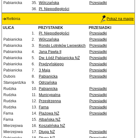
Pabianicka
35.
Wólczańska
Przesiadki
36.
Pl. Niepodległości
Retkinia
Pokaż na mapie
ULICA
PRZYSTANEK
PRZESIADKI
1.
Pl. Niepodległości
Przesiadki
Pabianicka
2.
Wólczańska
Przesiadki
Pabianicka
3.
Rondo Lotników Lwowskich
Przesiadki
Pabianicka
4.
Jana Pawła II
Przesiadki
Pabianicka
5.
Dw. Łódź Pabianicka NŻ
Przesiadki
Pabianicka
6.
Prądzyńskiego
Przesiadki
Pabianicka
7.
3 Maja
Przesiadki
Dubois
8.
Pabianicka
Przesiadki
Starogardzka
9.
Odrzańska
Rudzka
10.
Pabianicka
Przesiadki
Rudzka
11.
Municypalna
Przesiadki
Rudzka
12.
Przestrzenna
Przesiadki
Rudzka
13.
Farna
Przesiadki
Farna
14.
Plażowa NŻ
Przesiadki
Farna
15.
Albańska NŻ
Mierzejowa
16.
Koszalińska NŻ
Mierzejowa
17.
Długa NŻ
Przesiadki