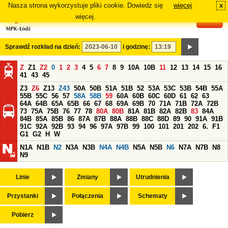
Nasza strona wykorzystuje pliki cookie. Dowiedz się
więcej
x
#
więcej.
Sprawdź rozkład na dzień:
i godzinę:
Z
Z1
Z2
0
1
2
3
4
5
6
7
8
9
10A
10B
11
12
13
14
15
16
41
43
45
Z3
Z6
Z13
Z43
50A
50B
51A
51B
52
53A
53C
53B
54B
55A
55B
55C
56
57
58A
58B
59
60A
60B
60C
60D
61
62
63
64A
64B
65A
65B
66
67
68
69A
69B
70
71A
71B
72A
72B
73
75A
75B
76
77
78
80A
80B
81A
81B
82A
82B
83
84A
84B
85A
85B
86
87A
87B
88A
88B
88C
88D
89
90
91A
91B
91C
92A
92B
93
94
96
97A
97B
99
100
101
201
202
6.
F1
G1
G2
H
W
N1A
N1B
N2
N3A
N3B
N4A
N4B
N5A
N5B
N6
N7A
N7B
N8
N9
Linie
Zmiany
Utrudnienia
Przystanki
Połączenia
Schematy
Pobierz