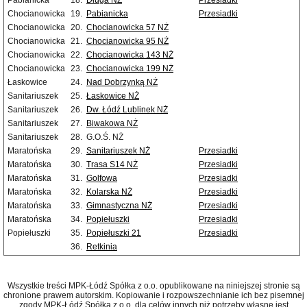
Pabianicka
18.
Długa NŻ
Przesiadki
Chocianowicka
19.
Pabianicka
Przesiadki
Chocianowicka
20.
Chocianowicka 57 NŻ
Chocianowicka
21.
Chocianowicka 95 NŻ
Chocianowicka
22.
Chocianowicka 143 NŻ
Chocianowicka
23.
Chocianowicka 199 NŻ
Łaskowice
24.
Nad Dobrzynką NŻ
Sanitariuszek
25.
Łaskowice NŻ
Sanitariuszek
26.
Dw. Łódź Lublinek NŻ
Sanitariuszek
27.
Biwakowa NŻ
Sanitariuszek
28.
G.O.Ś. NŻ
Maratońska
29.
Sanitariuszek NŻ
Przesiadki
Maratońska
30.
Trasa S14 NŻ
Przesiadki
Maratońska
31.
Golfowa
Przesiadki
Maratońska
32.
Kolarska NŻ
Przesiadki
Maratońska
33.
Gimnastyczna NŻ
Przesiadki
Maratońska
34.
Popiełuszki
Przesiadki
Popiełuszki
35.
Popiełuszki 21
Przesiadki
36.
Retkinia
Wszystkie treści MPK-Łódź Spółka z o.o. opublikowane na niniejszej stronie są
chronione prawem autorskim. Kopiowanie i rozpowszechnianie ich bez pisemnej
zgody MPK-Łódź Spółka z o.o. dla celów innych niż potrzeby własne jest