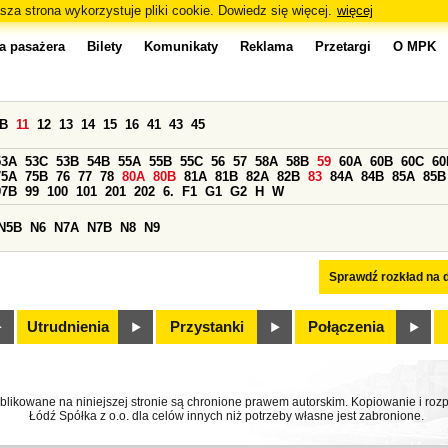
sza strona wykorzystuje pliki cookie. Dowiedz się więcej.
więcej
a pasażera
Bilety
Komunikaty
Reklama
Przetargi
O MPK
0B
11
12
13
14
15
16
41
43
45
53A
53C
53B
54B
55A
55B
55C
56
57
58A
58B
59
60A
60B
60C
60
75A
75B
76
77
78
80A
80B
81A
81B
82A
82B
83
84A
84B
85A
85B
97B
99
100
101
201
202
6.
F1
G1
G2
H
W
N5B
N6
N7A
N7B
N8
N9
Sprawdź rozkład na d
Utrudnienia
Przystanki
Połączenia
ublikowane na niniejszej stronie są chronione prawem autorskim. Kopiowanie i r
Łódź Spółka z o.o. dla celów innych niż potrzeby własne jest zabronione.