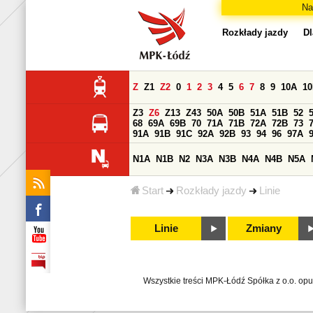
Na
Rozkłady jazdy
Dl
Z
Z1
Z2
0
1
2
3
4
5
6
7
8
9
10A
1
Z3
Z6
Z13
Z43
50A
50B
51A
51B
52
68
69A
69B
70
71A
71B
72A
72B
73
91A
91B
91C
92A
92B
93
94
96
97A
N1A
N1B
N2
N3A
N3B
N4A
N4B
N5A
Start
Rozkłady jazdy
Linie
Linie
Zmiany
Wszystkie treści MPK-Łódź Spółka z o.o. op