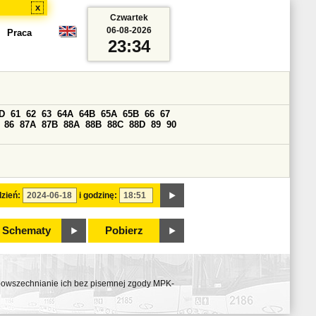
x
Czwartek
06-08-2026
Praca
23:34
D
61
62
63
64A
64B
65A
65B
66
67
86
87A
87B
88A
88B
88C
88D
89
90
zień:
i godzinę:
Schematy
Pobierz
ozpowszechnianie ich bez pisemnej zgody MPK-