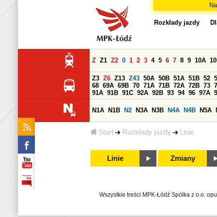
Na
Rozkłady jazdy
Dl
Z
Z1
Z2
0
1
2
3
4
5
6
7
8
9
10A
1
Z3
Z6
Z13
Z43
50A
50B
51A
51B
52
68
69A
69B
70
71A
71B
72A
72B
73
91A
91B
91C
92A
92B
93
94
96
97A
N1A
N1B
N2
N3A
N3B
N4A
N4B
N5A
Start
Rozkłady jazdy
Linie
Linie
Zmiany
Wszystkie treści MPK-Łódź Spółka z o.o. op