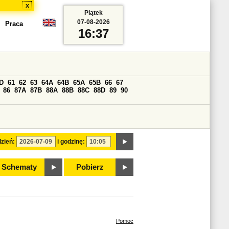
x
Piątek
07-08-2026
Praca
16:37
D
61
62
63
64A
64B
65A
65B
66
67
86
87A
87B
88A
88B
88C
88D
89
90
zień:
i godzinę:
Schematy
Pobierz
Pomoc