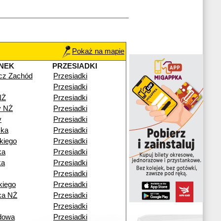
Pokaż na mapie
NEK
PRZESIADKI
cz Zachód
Przesiadki
Przesiadki
NŻ
Przesiadki
y NŻ
Przesiadki
y
Przesiadki
zka
Przesiadki
kiego
Przesiadki
ka
Przesiadki
ka
Przesiadki
Przesiadki
kiego
Przesiadki
ka NŻ
Przesiadki
Przesiadki
dowa
Przesiadki