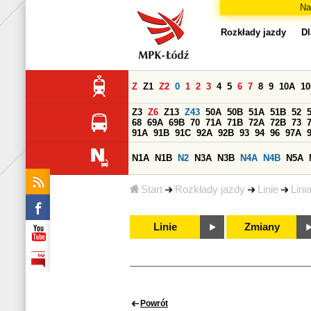
Na
Rozkłady jazdy
Dl
Z
Z1
Z2
0
1
2
3
4
5
6
7
8
9
10A
1
Z3
Z6
Z13
Z43
50A
50B
51A
51B
52
68
69A
69B
70
71A
71B
72A
72B
73
91A
91B
91C
92A
92B
93
94
96
97A
N1A
N1B
N2
N3A
N3B
N4A
N4B
N5A
Start
Rozkłady jazdy
Linie
Lini
Linie
Zmiany
Powrót