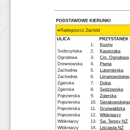
PODSTAWOWE KIERUNKI
Radogoszcz Zachód
ULICA
PRZYSTANEK
1.
Koziny
Srebrzyńska
2.
Kasprzaka
Ogrodowa
3.
Cm. Ogrodowa
Drewnowska
4.
Piwna
Zachodnia
5.
Lutomierska
Zachodnia
6.
Limanowskiego
Zgierska
7.
Dolna
Zgierska
8.
Sędziowska
Pojezierska
9.
Zgierska
Pojezierska
10.
Sierakowskiego
Pojezierska
11.
Grunwaldzka
Pojezierska
12.
Włókniarzy
Włókniarzy
13.
Św. Teresy NŻ
Włókniarzy
14.
Liściasta NŻ