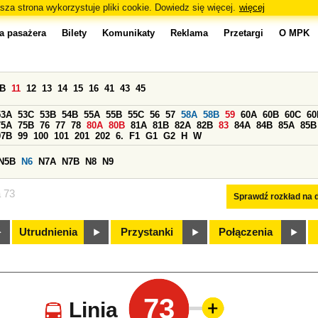
sza strona wykorzystuje pliki cookie. Dowiedz się więcej.
więcej
a pasażera
Bilety
Komunikaty
Reklama
Przetargi
O MPK
0B
11
12
13
14
15
16
41
43
45
53A
53C
53B
54B
55A
55B
55C
56
57
58A
58B
59
60A
60B
60C
60
75A
75B
76
77
78
80A
80B
81A
81B
82A
82B
83
84A
84B
85A
85B
97B
99
100
101
201
202
6.
F1
G1
G2
H
W
N5B
N6
N7A
N7B
N8
N9
a 73
Sprawdź rozkład na d
Utrudnienia
Przystanki
Połączenia
73
Linia