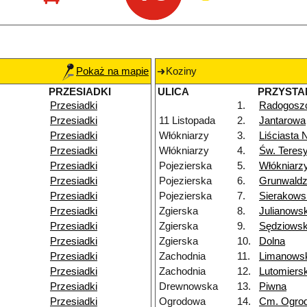
Pokaż na mapie
Koziny
PRZESIADKI
ULICA
PRZYSTA
Przesiadki
1.
Radogosz
Przesiadki
11 Listopada
2.
Jantarowa
Przesiadki
Włókniarzy
3.
Liściasta 
Przesiadki
Włókniarzy
4.
Św. Teres
Przesiadki
Pojezierska
5.
Włókniarz
Przesiadki
Pojezierska
6.
Grunwald
Przesiadki
Pojezierska
7.
Sierakows
Przesiadki
Zgierska
8.
Julianows
Przesiadki
Zgierska
9.
Sędziows
Przesiadki
Zgierska
10.
Dolna
Przesiadki
Zachodnia
11.
Limanows
Przesiadki
Zachodnia
12.
Lutomiers
Przesiadki
Drewnowska
13.
Piwna
Przesiadki
Ogrodowa
14.
Cm. Ogro