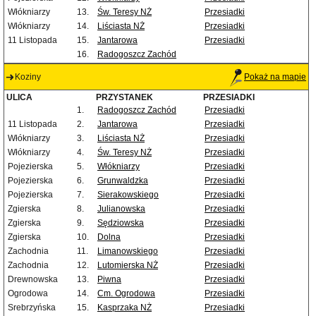
Włókniarzy
13.
Św. Teresy NŻ
Przesiadki
Włókniarzy
14.
Liściasta NŻ
Przesiadki
11 Listopada
15.
Jantarowa
Przesiadki
16.
Radogoszcz Zachód
Koziny
Pokaż na mapie
ULICA
PRZYSTANEK
PRZESIADKI
1.
Radogoszcz Zachód
Przesiadki
11 Listopada
2.
Jantarowa
Przesiadki
Włókniarzy
3.
Liściasta NŻ
Przesiadki
Włókniarzy
4.
Św. Teresy NŻ
Przesiadki
Pojezierska
5.
Włókniarzy
Przesiadki
Pojezierska
6.
Grunwaldzka
Przesiadki
Pojezierska
7.
Sierakowskiego
Przesiadki
Zgierska
8.
Julianowska
Przesiadki
Zgierska
9.
Sędziowska
Przesiadki
Zgierska
10.
Dolna
Przesiadki
Zachodnia
11.
Limanowskiego
Przesiadki
Zachodnia
12.
Lutomierska NŻ
Przesiadki
Drewnowska
13.
Piwna
Przesiadki
Ogrodowa
14.
Cm. Ogrodowa
Przesiadki
Srebrzyńska
15.
Kasprzaka NŻ
Przesiadki