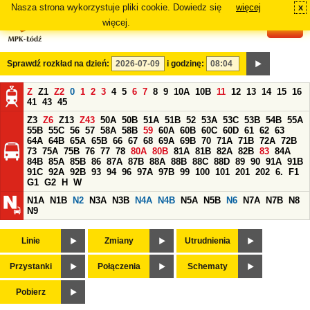
Nasza strona wykorzystuje pliki cookie. Dowiedz się
więcej
x
#
więcej.
Sprawdź rozkład na dzień:
i godzinę:
Z
Z1
Z2
0
1
2
3
4
5
6
7
8
9
10A
10B
11
12
13
14
15
16
41
43
45
Z3
Z6
Z13
Z43
50A
50B
51A
51B
52
53A
53C
53B
54B
55A
55B
55C
56
57
58A
58B
59
60A
60B
60C
60D
61
62
63
64A
64B
65A
65B
66
67
68
69A
69B
70
71A
71B
72A
72B
73
75A
75B
76
77
78
80A
80B
81A
81B
82A
82B
83
84A
84B
85A
85B
86
87A
87B
88A
88B
88C
88D
89
90
91A
91B
91C
92A
92B
93
94
96
97A
97B
99
100
101
201
202
6.
F1
G1
G2
H
W
N1A
N1B
N2
N3A
N3B
N4A
N4B
N5A
N5B
N6
N7A
N7B
N8
N9
Linie
Zmiany
Utrudnienia
Przystanki
Połączenia
Schematy
Pobierz