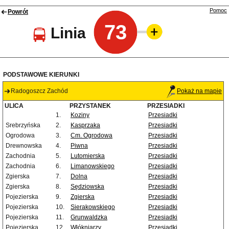
Pomoc
Powrót
73
Linia
PODSTAWOWE KIERUNKI
Radogoszcz Zachód
Pokaż na mapie
ULICA
PRZYSTANEK
PRZESIADKI
1.
Koziny
Przesiadki
Srebrzyńska
2.
Kasprzaka
Przesiadki
Ogrodowa
3.
Cm. Ogrodowa
Przesiadki
Drewnowska
4.
Piwna
Przesiadki
Zachodnia
5.
Lutomierska
Przesiadki
Zachodnia
6.
Limanowskiego
Przesiadki
Zgierska
7.
Dolna
Przesiadki
Zgierska
8.
Sędziowska
Przesiadki
Pojezierska
9.
Zgierska
Przesiadki
Pojezierska
10.
Sierakowskiego
Przesiadki
Pojezierska
11.
Grunwaldzka
Przesiadki
Pojezierska
12.
Włókniarzy
Przesiadki