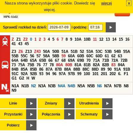
Nasza strona wykorzystuje pliki cookie. Dowiedz się
więcej
x
#
więcej.
Sprawdź rozkład na dzień:
i godzinę:
Z
Z1
Z2
0
1
2
3
4
5
6
7
8
9
10A
10B
11
12
13
14
15
16
41
43
45
Z3
Z6
Z13
Z43
50A
50B
51A
51B
52
53A
53C
53B
54B
55A
55B
55C
56
57
58A
58B
59
60A
60B
60C
60D
61
62
63
64A
64B
65A
65B
66
67
68
69A
69B
70
71A
71B
72A
72B
73
75A
75B
76
77
78
80A
80B
81A
81B
82A
82B
83
84A
84B
85A
85B
86
87A
87B
88A
88B
88C
88D
89
90
91A
91B
91C
92A
92B
93
94
96
97A
97B
99
100
101
201
202
6.
F1
G1
G2
H
W
N1A
N1B
N2
N3A
N3B
N4A
N4B
N5A
N5B
N6
N7A
N7B
N8
N9
Linie
Zmiany
Utrudnienia
Przystanki
Połączenia
Schematy
Pobierz