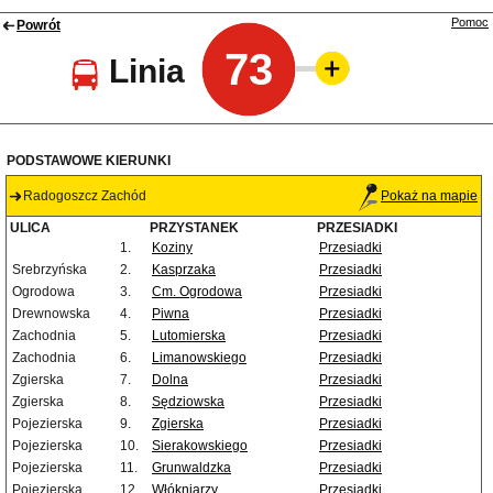
Pomoc
Powrót
73
Linia
PODSTAWOWE KIERUNKI
Radogoszcz Zachód
Pokaż na mapie
ULICA
PRZYSTANEK
PRZESIADKI
1.
Koziny
Przesiadki
Srebrzyńska
2.
Kasprzaka
Przesiadki
Ogrodowa
3.
Cm. Ogrodowa
Przesiadki
Drewnowska
4.
Piwna
Przesiadki
Zachodnia
5.
Lutomierska
Przesiadki
Zachodnia
6.
Limanowskiego
Przesiadki
Zgierska
7.
Dolna
Przesiadki
Zgierska
8.
Sędziowska
Przesiadki
Pojezierska
9.
Zgierska
Przesiadki
Pojezierska
10.
Sierakowskiego
Przesiadki
Pojezierska
11.
Grunwaldzka
Przesiadki
Pojezierska
12.
Włókniarzy
Przesiadki