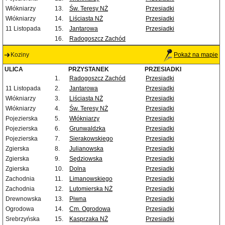
Włókniarzy
13.
Św. Teresy NŻ
Przesiadki
Włókniarzy
14.
Liściasta NŻ
Przesiadki
11 Listopada
15.
Jantarowa
Przesiadki
16.
Radogoszcz Zachód
Koziny
Pokaż na mapie
ULICA
PRZYSTANEK
PRZESIADKI
1.
Radogoszcz Zachód
Przesiadki
11 Listopada
2.
Jantarowa
Przesiadki
Włókniarzy
3.
Liściasta NŻ
Przesiadki
Włókniarzy
4.
Św. Teresy NŻ
Przesiadki
Pojezierska
5.
Włókniarzy
Przesiadki
Pojezierska
6.
Grunwaldzka
Przesiadki
Pojezierska
7.
Sierakowskiego
Przesiadki
Zgierska
8.
Julianowska
Przesiadki
Zgierska
9.
Sędziowska
Przesiadki
Zgierska
10.
Dolna
Przesiadki
Zachodnia
11.
Limanowskiego
Przesiadki
Zachodnia
12.
Lutomierska NŻ
Przesiadki
Drewnowska
13.
Piwna
Przesiadki
Ogrodowa
14.
Cm. Ogrodowa
Przesiadki
Srebrzyńska
15.
Kasprzaka NŻ
Przesiadki