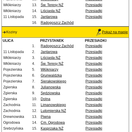
Włókniarzy
13.
Św. Teresy NŻ
Przesiadki
Włókniarzy
14.
Liściasta NŻ
Przesiadki
11 Listopada
15.
Jantarowa
Przesiadki
16.
Radogoszcz Zachód
Koziny
Pokaż na mapie
ULICA
PRZYSTANEK
PRZESIADKI
1.
Radogoszcz Zachód
Przesiadki
11 Listopada
2.
Jantarowa
Przesiadki
Włókniarzy
3.
Liściasta NŻ
Przesiadki
Włókniarzy
4.
Św. Teresy NŻ
Przesiadki
Pojezierska
5.
Włókniarzy
Przesiadki
Pojezierska
6.
Grunwaldzka
Przesiadki
Pojezierska
7.
Sierakowskiego
Przesiadki
Zgierska
8.
Julianowska
Przesiadki
Zgierska
9.
Sędziowska
Przesiadki
Zgierska
10.
Dolna
Przesiadki
Zachodnia
11.
Limanowskiego
Przesiadki
Zachodnia
12.
Lutomierska NŻ
Przesiadki
Drewnowska
13.
Piwna
Przesiadki
Ogrodowa
14.
Cm. Ogrodowa
Przesiadki
Srebrzyńska
15.
Kasprzaka NŻ
Przesiadki