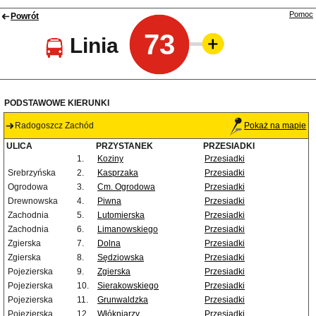
Pomoc
Powrót
73
Linia
PODSTAWOWE KIERUNKI
Radogoszcz Zachód
Pokaż na mapie
ULICA
PRZYSTANEK
PRZESIADKI
1.
Koziny
Przesiadki
Srebrzyńska
2.
Kasprzaka
Przesiadki
Ogrodowa
3.
Cm. Ogrodowa
Przesiadki
Drewnowska
4.
Piwna
Przesiadki
Zachodnia
5.
Lutomierska
Przesiadki
Zachodnia
6.
Limanowskiego
Przesiadki
Zgierska
7.
Dolna
Przesiadki
Zgierska
8.
Sędziowska
Przesiadki
Pojezierska
9.
Zgierska
Przesiadki
Pojezierska
10.
Sierakowskiego
Przesiadki
Pojezierska
11.
Grunwaldzka
Przesiadki
Pojezierska
12.
Włókniarzy
Przesiadki