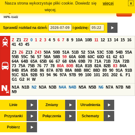
Nasza strona wykorzystuje pliki cookie. Dowiedz się
więcej
x
#
więcej.
Sprawdź rozkład na dzień:
i godzinę:
Z
Z1
Z2
0
1
2
3
4
5
6
7
8
9
10A
10B
11
12
13
14
15
16
41
43
45
Z3
Z6
Z13
Z43
50A
50B
51A
51B
52
53A
53C
53B
54B
55A
55B
55C
56
57
58A
58B
59
60A
60B
60C
60D
61
62
63
64A
64B
65A
65B
66
67
68
69A
69B
70
71A
71B
72A
72B
73
75A
75B
76
77
78
80A
80B
81A
81B
82A
82B
83
84A
84B
85A
85B
86
87A
87B
88A
88B
88C
88D
89
90
91A
91B
91C
92A
92B
93
94
96
97A
97B
99
100
101
201
202
6.
F1
G1
G2
H
W
N1A
N1B
N2
N3A
N3B
N4A
N4B
N5A
N5B
N6
N7A
N7B
N8
N9
Linie
Zmiany
Utrudnienia
Przystanki
Połączenia
Schematy
Pobierz