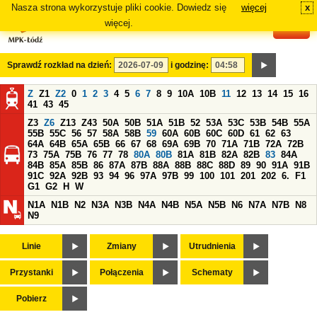
Nasza strona wykorzystuje pliki cookie. Dowiedz się
więcej
x
#
więcej.
Sprawdź rozkład na dzień:
i godzinę:
Z
Z1
Z2
0
1
2
3
4
5
6
7
8
9
10A
10B
11
12
13
14
15
16
41
43
45
Z3
Z6
Z13
Z43
50A
50B
51A
51B
52
53A
53C
53B
54B
55A
55B
55C
56
57
58A
58B
59
60A
60B
60C
60D
61
62
63
64A
64B
65A
65B
66
67
68
69A
69B
70
71A
71B
72A
72B
73
75A
75B
76
77
78
80A
80B
81A
81B
82A
82B
83
84A
84B
85A
85B
86
87A
87B
88A
88B
88C
88D
89
90
91A
91B
91C
92A
92B
93
94
96
97A
97B
99
100
101
201
202
6.
F1
G1
G2
H
W
N1A
N1B
N2
N3A
N3B
N4A
N4B
N5A
N5B
N6
N7A
N7B
N8
N9
Linie
Zmiany
Utrudnienia
Przystanki
Połączenia
Schematy
Pobierz