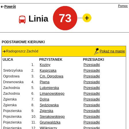
Pomoc
Powrót
73
Linia
PODSTAWOWE KIERUNKI
Radogoszcz Zachód
Pokaż na mapie
ULICA
PRZYSTANEK
PRZESIADKI
1.
Koziny
Przesiadki
Srebrzyńska
2.
Kasprzaka
Przesiadki
Ogrodowa
3.
Cm. Ogrodowa
Przesiadki
Drewnowska
4.
Piwna
Przesiadki
Zachodnia
5.
Lutomierska
Przesiadki
Zachodnia
6.
Limanowskiego
Przesiadki
Zgierska
7.
Dolna
Przesiadki
Zgierska
8.
Sędziowska
Przesiadki
Pojezierska
9.
Zgierska
Przesiadki
Pojezierska
10.
Sierakowskiego
Przesiadki
Pojezierska
11.
Grunwaldzka
Przesiadki
Pojezierska
12.
Włókniarzy
Przesiadki