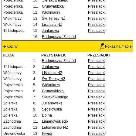
Pojezierska
10.
Sierakowskiego
Przesiadki
Pojezierska
11.
Grunwaldzka
Przesiadki
Pojezierska
12.
Włókniarzy
Przesiadki
Włókniarzy
13.
Św. Teresy NŻ
Przesiadki
Włókniarzy
14.
Liściasta NŻ
Przesiadki
11 Listopada
15.
Jantarowa
Przesiadki
16.
Radogoszcz Zachód
Koziny
Pokaż na mapie
ULICA
PRZYSTANEK
PRZESIADKI
1.
Radogoszcz Zachód
Przesiadki
11 Listopada
2.
Jantarowa
Przesiadki
Włókniarzy
3.
Liściasta NŻ
Przesiadki
Włókniarzy
4.
Św. Teresy NŻ
Przesiadki
Pojezierska
5.
Włókniarzy
Przesiadki
Pojezierska
6.
Grunwaldzka
Przesiadki
Pojezierska
7.
Sierakowskiego
Przesiadki
Zgierska
8.
Julianowska
Przesiadki
Zgierska
9.
Sędziowska
Przesiadki
Zgierska
10.
Dolna
Przesiadki
Zachodnia
11.
Limanowskiego
Przesiadki
Zachodnia
12.
Lutomierska NŻ
Przesiadki
Drewnowska
13.
Piwna
Przesiadki