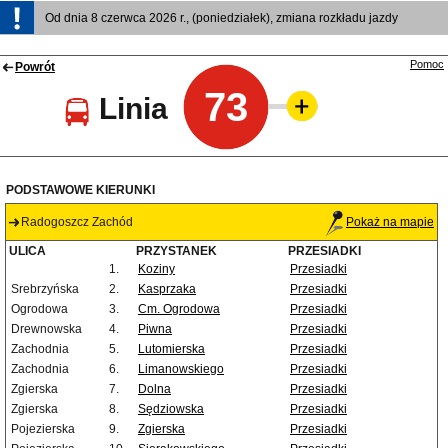
Od dnia 8 czerwca 2026 r., (poniedziałek), zmiana rozkładu jazdy
Pomoc
Powrót
73
Linia
PODSTAWOWE KIERUNKI
Radogoszcz Zachód
Pokaż na mapie
ULICA
PRZYSTANEK
PRZESIADKI
1.
Koziny
Przesiadki
Srebrzyńska
2.
Kasprzaka
Przesiadki
Ogrodowa
3.
Cm. Ogrodowa
Przesiadki
Drewnowska
4.
Piwna
Przesiadki
Zachodnia
5.
Lutomierska
Przesiadki
Zachodnia
6.
Limanowskiego
Przesiadki
Zgierska
7.
Dolna
Przesiadki
Zgierska
8.
Sędziowska
Przesiadki
Pojezierska
9.
Zgierska
Przesiadki