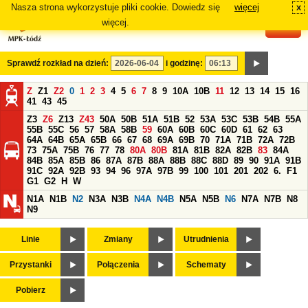
Nasza strona wykorzystuje pliki cookie. Dowiedz się
więcej
x
#
więcej.
Sprawdź rozkład na dzień:
i godzinę:
Z
Z1
Z2
0
1
2
3
4
5
6
7
8
9
10A
10B
11
12
13
14
15
16
41
43
45
Z3
Z6
Z13
Z43
50A
50B
51A
51B
52
53A
53C
53B
54B
55A
55B
55C
56
57
58A
58B
59
60A
60B
60C
60D
61
62
63
64A
64B
65A
65B
66
67
68
69A
69B
70
71A
71B
72A
72B
73
75A
75B
76
77
78
80A
80B
81A
81B
82A
82B
83
84A
84B
85A
85B
86
87A
87B
88A
88B
88C
88D
89
90
91A
91B
91C
92A
92B
93
94
96
97A
97B
99
100
101
201
202
6.
F1
G1
G2
H
W
N1A
N1B
N2
N3A
N3B
N4A
N4B
N5A
N5B
N6
N7A
N7B
N8
N9
Linie
Zmiany
Utrudnienia
Przystanki
Połączenia
Schematy
Pobierz