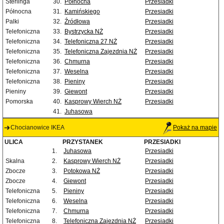
Sterlinga
30.
Północna
Przesiadki
Północna
31.
Kamińskiego
Przesiadki
Palki
32.
Źródłowa
Przesiadki
Telefoniczna
33.
Bystrzycka NŻ
Przesiadki
Telefoniczna
34.
Telefoniczna 27 NŻ
Przesiadki
Telefoniczna
35.
Telefoniczna Zajezdnia NŻ
Przesiadki
Telefoniczna
36.
Chmurna
Przesiadki
Telefoniczna
37.
Weselna
Przesiadki
Telefoniczna
38.
Pieniny
Przesiadki
Pieniny
39.
Giewont
Przesiadki
Pomorska
40.
Kasprowy Wierch NŻ
Przesiadki
41.
Juhasowa
Chocianowice IKEA
Pokaż na mapie
ULICA
PRZYSTANEK
PRZESIADKI
1.
Juhasowa
Przesiadki
Skalna
2.
Kasprowy Wierch NŻ
Przesiadki
Zbocze
3.
Potokowa NŻ
Przesiadki
Zbocze
4.
Giewont
Przesiadki
Telefoniczna
5.
Pieniny
Przesiadki
Telefoniczna
6.
Weselna
Przesiadki
Telefoniczna
7.
Chmurna
Przesiadki
Telefoniczna
8.
Telefoniczna Zajezdnia NŻ
Przesiadki