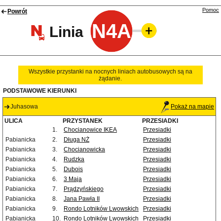
Pomoc
Powrót
N4A
Linia
Wszystkie przystanki na nocnych liniach autobusowych są na
żądanie.
PODSTAWOWE KIERUNKI
Juhasowa
Pokaż na mapie
ULICA
PRZYSTANEK
PRZESIADKI
1.
Chocianowice IKEA
Przesiadki
Pabianicka
2.
Długa NŻ
Przesiadki
Pabianicka
3.
Chocianowicka
Przesiadki
Pabianicka
4.
Rudzka
Przesiadki
Pabianicka
5.
Dubois
Przesiadki
Pabianicka
6.
3 Maja
Przesiadki
Pabianicka
7.
Prądzyńskiego
Przesiadki
Pabianicka
8.
Jana Pawła II
Przesiadki
Pabianicka
9.
Rondo Lotników Lwowskich
Przesiadki
Pabianicka
10.
Rondo Lotników Lwowskich
Przesiadki