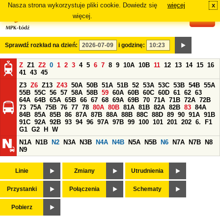
Nasza strona wykorzystuje pliki cookie. Dowiedz się
więcej
x
#
więcej.
Sprawdź rozkład na dzień:
i godzinę:
Z
Z1
Z2
0
1
2
3
4
5
6
7
8
9
10A
10B
11
12
13
14
15
16
41
43
45
Z3
Z6
Z13
Z43
50A
50B
51A
51B
52
53A
53C
53B
54B
55A
55B
55C
56
57
58A
58B
59
60A
60B
60C
60D
61
62
63
64A
64B
65A
65B
66
67
68
69A
69B
70
71A
71B
72A
72B
73
75A
75B
76
77
78
80A
80B
81A
81B
82A
82B
83
84A
84B
85A
85B
86
87A
87B
88A
88B
88C
88D
89
90
91A
91B
91C
92A
92B
93
94
96
97A
97B
99
100
101
201
202
6.
F1
G1
G2
H
W
N1A
N1B
N2
N3A
N3B
N4A
N4B
N5A
N5B
N6
N7A
N7B
N8
N9
Linie
Zmiany
Utrudnienia
Przystanki
Połączenia
Schematy
Pobierz