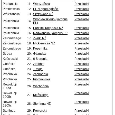
Pabianicka
11.
Wólczańska
Przesiadki
Piotrkowska
12.
Pl. Niepodległości
Przesiadki
Wólczańska
13.
Skrzywana NŻ
Przesiadki
Wróblewskiego (kampus
Przesiadki
Politechniki
14.
PŁ)
Politechniki
15.
Park im. Klepacza NŻ
Przesiadki
Politechniki
16.
Radwańska (kampus PŁ)
Przesiadki
Żeromskiego
17.
Żwirki NŻ
Przesiadki
Żeromskiego
18.
Mickiewicza NŻ
Przesiadki
Żeromskiego
19.
Kopernika
Przesiadki
Struga
20.
Gdańska
Przesiadki
Kościuszki
21.
6 Sierpnia
Przesiadki
Gdańska
22.
Zielona
Przesiadki
Gdańska
23.
1 Maja
Przesiadki
Próchnika
24.
Zachodnia
Przesiadki
Próchnika
25.
Piotrkowska
Przesiadki
Rewolucji
Przesiadki
26.
Wschodnia
1905r.
Rewolucji
Przesiadki
27.
Kilińskiego
1905r.
Rewolucji
Przesiadki
28.
Sterlinga NŻ
1905r.
Sterlinga
29.
Pomorska
Przesiadki