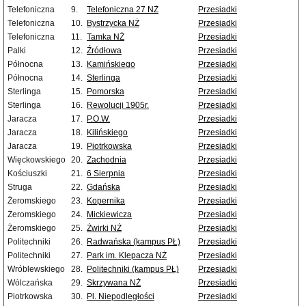
Telefoniczna
9.
Telefoniczna 27 NŻ
Przesiadki
Telefoniczna
10.
Bystrzycka NŻ
Przesiadki
Telefoniczna
11.
Tamka NŻ
Przesiadki
Palki
12.
Źródłowa
Przesiadki
Północna
13.
Kamińskiego
Przesiadki
Północna
14.
Sterlinga
Przesiadki
Sterlinga
15.
Pomorska
Przesiadki
Sterlinga
16.
Rewolucji 1905r.
Przesiadki
Jaracza
17.
P.O.W.
Przesiadki
Jaracza
18.
Kilińskiego
Przesiadki
Jaracza
19.
Piotrkowska
Przesiadki
Więckowskiego
20.
Zachodnia
Przesiadki
Kościuszki
21.
6 Sierpnia
Przesiadki
Struga
22.
Gdańska
Przesiadki
Żeromskiego
23.
Kopernika
Przesiadki
Żeromskiego
24.
Mickiewicza
Przesiadki
Żeromskiego
25.
Żwirki NŻ
Przesiadki
Politechniki
26.
Radwańska (kampus PŁ)
Przesiadki
Politechniki
27.
Park im. Klepacza NŻ
Przesiadki
Wróblewskiego
28.
Politechniki (kampus PŁ)
Przesiadki
Wólczańska
29.
Skrzywana NŻ
Przesiadki
Piotrkowska
30.
Pl. Niepodległości
Przesiadki