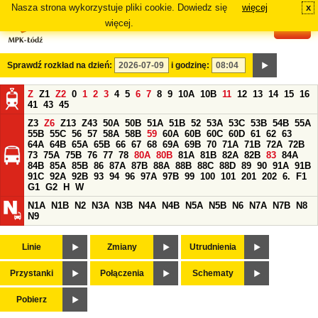
Nasza strona wykorzystuje pliki cookie. Dowiedz się
więcej
x
#
więcej.
Sprawdź rozkład na dzień:
i godzinę:
Z
Z1
Z2
0
1
2
3
4
5
6
7
8
9
10A
10B
11
12
13
14
15
16
41
43
45
Z3
Z6
Z13
Z43
50A
50B
51A
51B
52
53A
53C
53B
54B
55A
55B
55C
56
57
58A
58B
59
60A
60B
60C
60D
61
62
63
64A
64B
65A
65B
66
67
68
69A
69B
70
71A
71B
72A
72B
73
75A
75B
76
77
78
80A
80B
81A
81B
82A
82B
83
84A
84B
85A
85B
86
87A
87B
88A
88B
88C
88D
89
90
91A
91B
91C
92A
92B
93
94
96
97A
97B
99
100
101
201
202
6.
F1
G1
G2
H
W
N1A
N1B
N2
N3A
N3B
N4A
N4B
N5A
N5B
N6
N7A
N7B
N8
N9
Linie
Zmiany
Utrudnienia
Przystanki
Połączenia
Schematy
Pobierz