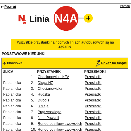
Pomoc
Powrót
N4A
Linia
Wszystkie przystanki na nocnych liniach autobusowych są na
żądanie.
PODSTAWOWE KIERUNKI
Juhasowa
Pokaż na mapie
ULICA
PRZYSTANEK
PRZESIADKI
1.
Chocianowice IKEA
Przesiadki
Pabianicka
2.
Długa NŻ
Przesiadki
Pabianicka
3.
Chocianowicka
Przesiadki
Pabianicka
4.
Rudzka
Przesiadki
Pabianicka
5.
Dubois
Przesiadki
Pabianicka
6.
3 Maja
Przesiadki
Pabianicka
7.
Prądzyńskiego
Przesiadki
Pabianicka
8.
Jana Pawła II
Przesiadki
Pabianicka
9.
Rondo Lotników Lwowskich
Przesiadki
Pabianicka
10.
Rondo Lotników Lwowskich
Przesiadki