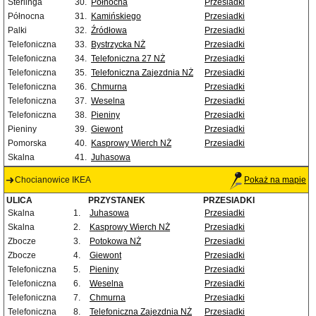
Sterlinga
30.
Północna
Przesiadki
Północna
31.
Kamińskiego
Przesiadki
Palki
32.
Źródłowa
Przesiadki
Telefoniczna
33.
Bystrzycka NŻ
Przesiadki
Telefoniczna
34.
Telefoniczna 27 NŻ
Przesiadki
Telefoniczna
35.
Telefoniczna Zajezdnia NŻ
Przesiadki
Telefoniczna
36.
Chmurna
Przesiadki
Telefoniczna
37.
Weselna
Przesiadki
Telefoniczna
38.
Pieniny
Przesiadki
Pieniny
39.
Giewont
Przesiadki
Pomorska
40.
Kasprowy Wierch NŻ
Przesiadki
Skalna
41.
Juhasowa
Chocianowice IKEA
Pokaż na mapie
ULICA
PRZYSTANEK
PRZESIADKI
Skalna
1.
Juhasowa
Przesiadki
Skalna
2.
Kasprowy Wierch NŻ
Przesiadki
Zbocze
3.
Potokowa NŻ
Przesiadki
Zbocze
4.
Giewont
Przesiadki
Telefoniczna
5.
Pieniny
Przesiadki
Telefoniczna
6.
Weselna
Przesiadki
Telefoniczna
7.
Chmurna
Przesiadki
Telefoniczna
8.
Telefoniczna Zajezdnia NŻ
Przesiadki