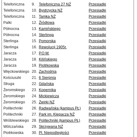
Telefoniczna
9.
Telefoniczna 27 NŻ
Przesiadki
Telefoniczna
10.
Bystrzycka NŻ
Przesiadki
Telefoniczna
11.
Tamka NŻ
Przesiadki
Palki
12.
Źródłowa
Przesiadki
Północna
13.
Kamińskiego
Przesiadki
Północna
14.
Sterlinga
Przesiadki
Sterlinga
15.
Pomorska
Przesiadki
Sterlinga
16.
Rewolucji 1905r.
Przesiadki
Jaracza
17.
P.O.W.
Przesiadki
Jaracza
18.
Kilińskiego
Przesiadki
Jaracza
19.
Piotrkowska
Przesiadki
Więckowskiego
20.
Zachodnia
Przesiadki
Kościuszki
21.
6 Sierpnia
Przesiadki
Struga
22.
Gdańska
Przesiadki
Żeromskiego
23.
Kopernika
Przesiadki
Żeromskiego
24.
Mickiewicza
Przesiadki
Żeromskiego
25.
Żwirki NŻ
Przesiadki
Politechniki
26.
Radwańska (kampus PŁ)
Przesiadki
Politechniki
27.
Park im. Klepacza NŻ
Przesiadki
Wróblewskiego
28.
Politechniki (kampus PŁ)
Przesiadki
Wólczańska
29.
Skrzywana NŻ
Przesiadki
Piotrkowska
30.
Pl. Niepodległości
Przesiadki