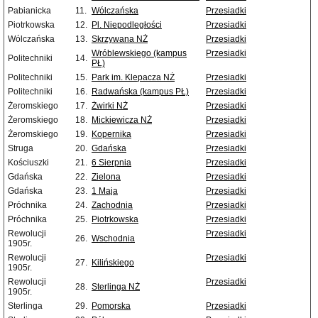
Pabianicka
11.
Wólczańska
Przesiadki
Piotrkowska
12.
Pl. Niepodległości
Przesiadki
Wólczańska
13.
Skrzywana NŻ
Przesiadki
Wróblewskiego (kampus
Przesiadki
Politechniki
14.
PŁ)
Politechniki
15.
Park im. Klepacza NŻ
Przesiadki
Politechniki
16.
Radwańska (kampus PŁ)
Przesiadki
Żeromskiego
17.
Żwirki NŻ
Przesiadki
Żeromskiego
18.
Mickiewicza NŻ
Przesiadki
Żeromskiego
19.
Kopernika
Przesiadki
Struga
20.
Gdańska
Przesiadki
Kościuszki
21.
6 Sierpnia
Przesiadki
Gdańska
22.
Zielona
Przesiadki
Gdańska
23.
1 Maja
Przesiadki
Próchnika
24.
Zachodnia
Przesiadki
Próchnika
25.
Piotrkowska
Przesiadki
Rewolucji
Przesiadki
26.
Wschodnia
1905r.
Rewolucji
Przesiadki
27.
Kilińskiego
1905r.
Rewolucji
Przesiadki
28.
Sterlinga NŻ
1905r.
Sterlinga
29.
Pomorska
Przesiadki