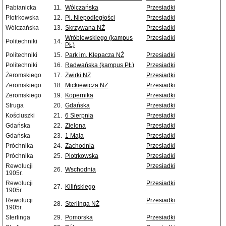
Pabianicka
11.
Wólczańska
Przesiadki
Piotrkowska
12.
Pl. Niepodległości
Przesiadki
Wólczańska
13.
Skrzywana NŻ
Przesiadki
Wróblewskiego (kampus
Przesiadki
Politechniki
14.
PŁ)
Politechniki
15.
Park im. Klepacza NŻ
Przesiadki
Politechniki
16.
Radwańska (kampus PŁ)
Przesiadki
Żeromskiego
17.
Żwirki NŻ
Przesiadki
Żeromskiego
18.
Mickiewicza NŻ
Przesiadki
Żeromskiego
19.
Kopernika
Przesiadki
Struga
20.
Gdańska
Przesiadki
Kościuszki
21.
6 Sierpnia
Przesiadki
Gdańska
22.
Zielona
Przesiadki
Gdańska
23.
1 Maja
Przesiadki
Próchnika
24.
Zachodnia
Przesiadki
Próchnika
25.
Piotrkowska
Przesiadki
Rewolucji
Przesiadki
26.
Wschodnia
1905r.
Rewolucji
Przesiadki
27.
Kilińskiego
1905r.
Rewolucji
Przesiadki
28.
Sterlinga NŻ
1905r.
Sterlinga
29.
Pomorska
Przesiadki