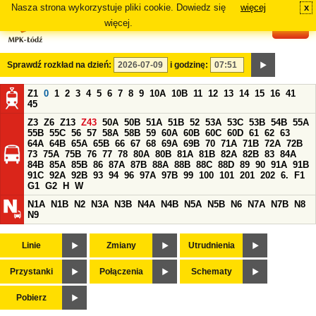
Nasza strona wykorzystuje pliki cookie. Dowiedz się
więcej
x
#
więcej.
Sprawdź rozkład na dzień:
i godzinę:
Z1
0
1
2
3
4
5
6
7
8
9
10A
10B
11
12
13
14
15
16
41
45
Z3
Z6
Z13
Z43
50A
50B
51A
51B
52
53A
53C
53B
54B
55A
55B
55C
56
57
58A
58B
59
60A
60B
60C
60D
61
62
63
64A
64B
65A
65B
66
67
68
69A
69B
70
71A
71B
72A
72B
73
75A
75B
76
77
78
80A
80B
81A
81B
82A
82B
83
84A
84B
85A
85B
86
87A
87B
88A
88B
88C
88D
89
90
91A
91B
91C
92A
92B
93
94
96
97A
97B
99
100
101
201
202
6.
F1
G1
G2
H
W
N1A
N1B
N2
N3A
N3B
N4A
N4B
N5A
N5B
N6
N7A
N7B
N8
N9
Linie
Zmiany
Utrudnienia
Przystanki
Połączenia
Schematy
Pobierz