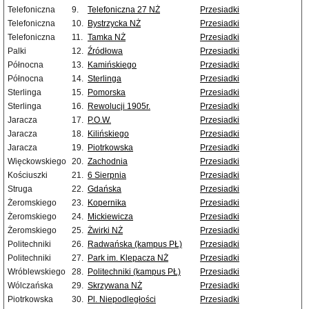
Telefoniczna
9.
Telefoniczna 27 NŻ
Przesiadki
Telefoniczna
10.
Bystrzycka NŻ
Przesiadki
Telefoniczna
11.
Tamka NŻ
Przesiadki
Palki
12.
Źródłowa
Przesiadki
Północna
13.
Kamińskiego
Przesiadki
Północna
14.
Sterlinga
Przesiadki
Sterlinga
15.
Pomorska
Przesiadki
Sterlinga
16.
Rewolucji 1905r.
Przesiadki
Jaracza
17.
P.O.W.
Przesiadki
Jaracza
18.
Kilińskiego
Przesiadki
Jaracza
19.
Piotrkowska
Przesiadki
Więckowskiego
20.
Zachodnia
Przesiadki
Kościuszki
21.
6 Sierpnia
Przesiadki
Struga
22.
Gdańska
Przesiadki
Żeromskiego
23.
Kopernika
Przesiadki
Żeromskiego
24.
Mickiewicza
Przesiadki
Żeromskiego
25.
Żwirki NŻ
Przesiadki
Politechniki
26.
Radwańska (kampus PŁ)
Przesiadki
Politechniki
27.
Park im. Klepacza NŻ
Przesiadki
Wróblewskiego
28.
Politechniki (kampus PŁ)
Przesiadki
Wólczańska
29.
Skrzywana NŻ
Przesiadki
Piotrkowska
30.
Pl. Niepodległości
Przesiadki