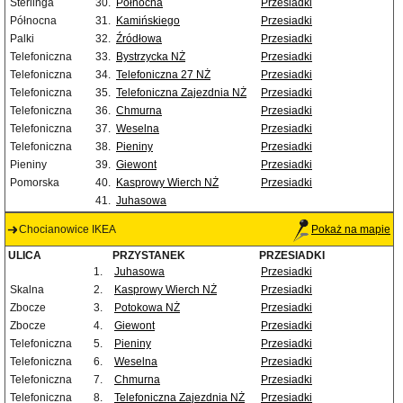
Sterlinga
30.
Północna
Przesiadki
Północna
31.
Kamińskiego
Przesiadki
Palki
32.
Źródłowa
Przesiadki
Telefoniczna
33.
Bystrzycka NŻ
Przesiadki
Telefoniczna
34.
Telefoniczna 27 NŻ
Przesiadki
Telefoniczna
35.
Telefoniczna Zajezdnia NŻ
Przesiadki
Telefoniczna
36.
Chmurna
Przesiadki
Telefoniczna
37.
Weselna
Przesiadki
Telefoniczna
38.
Pieniny
Przesiadki
Pieniny
39.
Giewont
Przesiadki
Pomorska
40.
Kasprowy Wierch NŻ
Przesiadki
41.
Juhasowa
Chocianowice IKEA
Pokaż na mapie
ULICA
PRZYSTANEK
PRZESIADKI
1.
Juhasowa
Przesiadki
Skalna
2.
Kasprowy Wierch NŻ
Przesiadki
Zbocze
3.
Potokowa NŻ
Przesiadki
Zbocze
4.
Giewont
Przesiadki
Telefoniczna
5.
Pieniny
Przesiadki
Telefoniczna
6.
Weselna
Przesiadki
Telefoniczna
7.
Chmurna
Przesiadki
Telefoniczna
8.
Telefoniczna Zajezdnia NŻ
Przesiadki