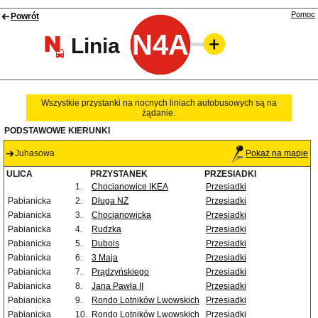
Pomoc
Powrót
N4A
Linia
Wszystkie przystanki na nocnych liniach autobusowych są na
żądanie.
PODSTAWOWE KIERUNKI
Juhasowa
Pokaż na mapie
ULICA
PRZYSTANEK
PRZESIADKI
1.
Chocianowice IKEA
Przesiadki
Pabianicka
2.
Długa NŻ
Przesiadki
Pabianicka
3.
Chocianowicka
Przesiadki
Pabianicka
4.
Rudzka
Przesiadki
Pabianicka
5.
Dubois
Przesiadki
Pabianicka
6.
3 Maja
Przesiadki
Pabianicka
7.
Prądzyńskiego
Przesiadki
Pabianicka
8.
Jana Pawła II
Przesiadki
Pabianicka
9.
Rondo Lotników Lwowskich
Przesiadki
Pabianicka
10.
Rondo Lotników Lwowskich
Przesiadki