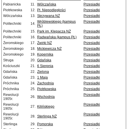
Pabianicka
11.
Wólczańska
Przesiadki
Piotrkowska
12.
Pl. Niepodległości
Przesiadki
Wólczańska
13.
Skrzywana NŻ
Przesiadki
Wróblewskiego (kampus
Przesiadki
Politechniki
14.
PŁ)
Politechniki
15.
Park im. Klepacza NŻ
Przesiadki
Politechniki
16.
Radwańska (kampus PŁ)
Przesiadki
Żeromskiego
17.
Żwirki NŻ
Przesiadki
Żeromskiego
18.
Mickiewicza NŻ
Przesiadki
Żeromskiego
19.
Kopernika
Przesiadki
Struga
20.
Gdańska
Przesiadki
Kościuszki
21.
6 Sierpnia
Przesiadki
Gdańska
22.
Zielona
Przesiadki
Gdańska
23.
1 Maja
Przesiadki
Próchnika
24.
Zachodnia
Przesiadki
Próchnika
25.
Piotrkowska
Przesiadki
Rewolucji
Przesiadki
26.
Wschodnia
1905r.
Rewolucji
Przesiadki
27.
Kilińskiego
1905r.
Rewolucji
Przesiadki
28.
Sterlinga NŻ
1905r.
Sterlinga
29.
Pomorska
Przesiadki