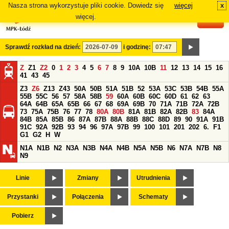
Nasza strona wykorzystuje pliki cookie. Dowiedz się
więcej
x
#
więcej.
Sprawdź rozkład na dzień:
i godzinę:
Z
Z1
Z2
0
1
2
3
4
5
6
7
8
9
10A
10B
11
12
13
14
15
16
41
43
45
Z3
Z6
Z13
Z43
50A
50B
51A
51B
52
53A
53C
53B
54B
55A
55B
55C
56
57
58A
58B
59
60A
60B
60C
60D
61
62
63
64A
64B
65A
65B
66
67
68
69A
69B
70
71A
71B
72A
72B
73
75A
75B
76
77
78
80A
80B
81A
81B
82A
82B
83
84A
84B
85A
85B
86
87A
87B
88A
88B
88C
88D
89
90
91A
91B
91C
92A
92B
93
94
96
97A
97B
99
100
101
201
202
6.
F1
G1
G2
H
W
N1A
N1B
N2
N3A
N3B
N4A
N4B
N5A
N5B
N6
N7A
N7B
N8
N9
Linie
Zmiany
Utrudnienia
Przystanki
Połączenia
Schematy
Pobierz