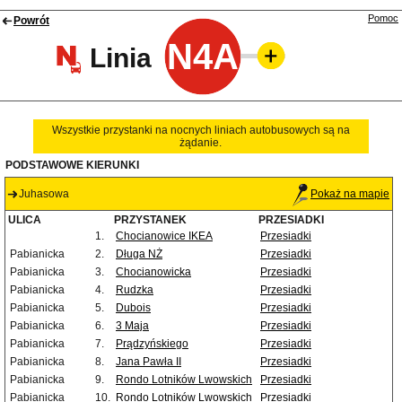
Pomoc
Powrót
N4A
Linia
Wszystkie przystanki na nocnych liniach autobusowych są na
żądanie.
PODSTAWOWE KIERUNKI
Juhasowa
Pokaż na mapie
ULICA
PRZYSTANEK
PRZESIADKI
1.
Chocianowice IKEA
Przesiadki
Pabianicka
2.
Długa NŻ
Przesiadki
Pabianicka
3.
Chocianowicka
Przesiadki
Pabianicka
4.
Rudzka
Przesiadki
Pabianicka
5.
Dubois
Przesiadki
Pabianicka
6.
3 Maja
Przesiadki
Pabianicka
7.
Prądzyńskiego
Przesiadki
Pabianicka
8.
Jana Pawła II
Przesiadki
Pabianicka
9.
Rondo Lotników Lwowskich
Przesiadki
Pabianicka
10.
Rondo Lotników Lwowskich
Przesiadki