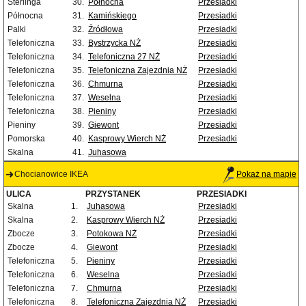
Sterlinga
30.
Północna
Przesiadki
Północna
31.
Kamińskiego
Przesiadki
Palki
32.
Źródłowa
Przesiadki
Telefoniczna
33.
Bystrzycka NŻ
Przesiadki
Telefoniczna
34.
Telefoniczna 27 NŻ
Przesiadki
Telefoniczna
35.
Telefoniczna Zajezdnia NŻ
Przesiadki
Telefoniczna
36.
Chmurna
Przesiadki
Telefoniczna
37.
Weselna
Przesiadki
Telefoniczna
38.
Pieniny
Przesiadki
Pieniny
39.
Giewont
Przesiadki
Pomorska
40.
Kasprowy Wierch NŻ
Przesiadki
Skalna
41.
Juhasowa
Chocianowice IKEA
Pokaż na mapie
ULICA
PRZYSTANEK
PRZESIADKI
Skalna
1.
Juhasowa
Przesiadki
Skalna
2.
Kasprowy Wierch NŻ
Przesiadki
Zbocze
3.
Potokowa NŻ
Przesiadki
Zbocze
4.
Giewont
Przesiadki
Telefoniczna
5.
Pieniny
Przesiadki
Telefoniczna
6.
Weselna
Przesiadki
Telefoniczna
7.
Chmurna
Przesiadki
Telefoniczna
8.
Telefoniczna Zajezdnia NŻ
Przesiadki