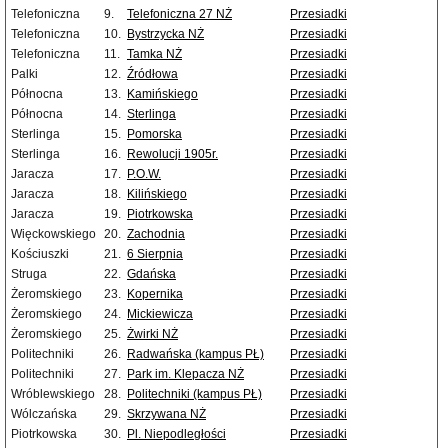
Telefoniczna
9.
Telefoniczna 27 NŻ
Przesiadki
Telefoniczna
10.
Bystrzycka NŻ
Przesiadki
Telefoniczna
11.
Tamka NŻ
Przesiadki
Palki
12.
Źródłowa
Przesiadki
Północna
13.
Kamińskiego
Przesiadki
Północna
14.
Sterlinga
Przesiadki
Sterlinga
15.
Pomorska
Przesiadki
Sterlinga
16.
Rewolucji 1905r.
Przesiadki
Jaracza
17.
P.O.W.
Przesiadki
Jaracza
18.
Kilińskiego
Przesiadki
Jaracza
19.
Piotrkowska
Przesiadki
Więckowskiego
20.
Zachodnia
Przesiadki
Kościuszki
21.
6 Sierpnia
Przesiadki
Struga
22.
Gdańska
Przesiadki
Żeromskiego
23.
Kopernika
Przesiadki
Żeromskiego
24.
Mickiewicza
Przesiadki
Żeromskiego
25.
Żwirki NŻ
Przesiadki
Politechniki
26.
Radwańska (kampus PŁ)
Przesiadki
Politechniki
27.
Park im. Klepacza NŻ
Przesiadki
Wróblewskiego
28.
Politechniki (kampus PŁ)
Przesiadki
Wólczańska
29.
Skrzywana NŻ
Przesiadki
Piotrkowska
30.
Pl. Niepodległości
Przesiadki