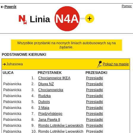
Pomoc
Powrót
N4A
Linia
Wszystkie przystanki na nocnych liniach autobusowych są na
żądanie.
PODSTAWOWE KIERUNKI
Juhasowa
Pokaż na mapie
ULICA
PRZYSTANEK
PRZESIADKI
1.
Chocianowice IKEA
Przesiadki
Pabianicka
2.
Długa NŻ
Przesiadki
Pabianicka
3.
Chocianowicka
Przesiadki
Pabianicka
4.
Rudzka
Przesiadki
Pabianicka
5.
Dubois
Przesiadki
Pabianicka
6.
3 Maja
Przesiadki
Pabianicka
7.
Prądzyńskiego
Przesiadki
Pabianicka
8.
Jana Pawła II
Przesiadki
Pabianicka
9.
Rondo Lotników Lwowskich
Przesiadki
Pabianicka
10.
Rondo Lotników Lwowskich
Przesiadki