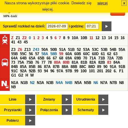
Nasza strona wykorzystuje pliki cookie. Dowiedz się
więcej
x
#
więcej.
Sprawdź rozkład na dzień:
i godzinę:
Z
Z1
Z2
0
1
2
3
4
5
6
7
8
9
10A
10B
11
12
13
14
15
16
41
43
45
Z3
Z6
Z13
Z43
50A
50B
51A
51B
52
53A
53C
53B
54B
55A
55B
55C
56
57
58A
58B
59
60A
60B
60C
60D
61
62
63
64A
64B
65A
65B
66
67
68
69A
69B
70
71A
71B
72A
72B
73
75A
75B
76
77
78
80A
80B
81A
81B
82A
82B
83
84A
84B
85A
85B
86
87A
87B
88A
88B
88C
88D
89
90
91A
91B
91C
92A
92B
93
94
96
97A
97B
99
100
101
201
202
6.
F1
G1
G2
H
W
N1A
N1B
N2
N3A
N3B
N4A
N4B
N5A
N5B
N6
N7A
N7B
N8
N9
Linie
Zmiany
Utrudnienia
Przystanki
Połączenia
Schematy
Pobierz