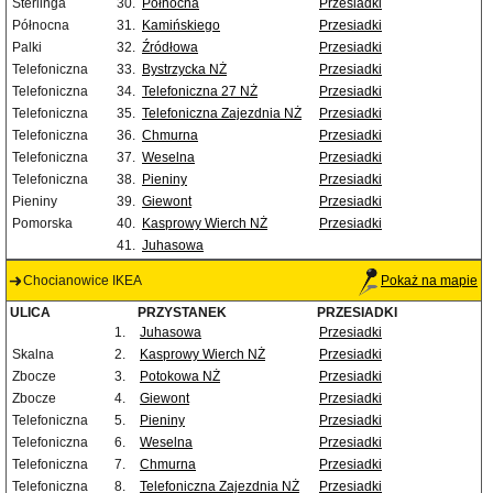
Sterlinga
30.
Północna
Przesiadki
Północna
31.
Kamińskiego
Przesiadki
Palki
32.
Źródłowa
Przesiadki
Telefoniczna
33.
Bystrzycka NŻ
Przesiadki
Telefoniczna
34.
Telefoniczna 27 NŻ
Przesiadki
Telefoniczna
35.
Telefoniczna Zajezdnia NŻ
Przesiadki
Telefoniczna
36.
Chmurna
Przesiadki
Telefoniczna
37.
Weselna
Przesiadki
Telefoniczna
38.
Pieniny
Przesiadki
Pieniny
39.
Giewont
Przesiadki
Pomorska
40.
Kasprowy Wierch NŻ
Przesiadki
41.
Juhasowa
Chocianowice IKEA
Pokaż na mapie
ULICA
PRZYSTANEK
PRZESIADKI
1.
Juhasowa
Przesiadki
Skalna
2.
Kasprowy Wierch NŻ
Przesiadki
Zbocze
3.
Potokowa NŻ
Przesiadki
Zbocze
4.
Giewont
Przesiadki
Telefoniczna
5.
Pieniny
Przesiadki
Telefoniczna
6.
Weselna
Przesiadki
Telefoniczna
7.
Chmurna
Przesiadki
Telefoniczna
8.
Telefoniczna Zajezdnia NŻ
Przesiadki