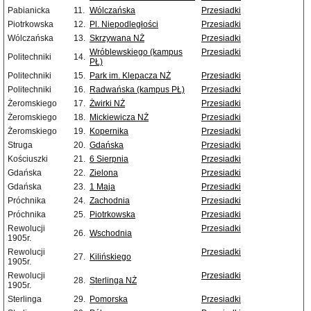
Pabianicka
11.
Wólczańska
Przesiadki
Piotrkowska
12.
Pl. Niepodległości
Przesiadki
Wólczańska
13.
Skrzywana NŻ
Przesiadki
Wróblewskiego (kampus
Przesiadki
Politechniki
14.
PŁ)
Politechniki
15.
Park im. Klepacza NŻ
Przesiadki
Politechniki
16.
Radwańska (kampus PŁ)
Przesiadki
Żeromskiego
17.
Żwirki NŻ
Przesiadki
Żeromskiego
18.
Mickiewicza NŻ
Przesiadki
Żeromskiego
19.
Kopernika
Przesiadki
Struga
20.
Gdańska
Przesiadki
Kościuszki
21.
6 Sierpnia
Przesiadki
Gdańska
22.
Zielona
Przesiadki
Gdańska
23.
1 Maja
Przesiadki
Próchnika
24.
Zachodnia
Przesiadki
Próchnika
25.
Piotrkowska
Przesiadki
Rewolucji
Przesiadki
26.
Wschodnia
1905r.
Rewolucji
Przesiadki
27.
Kilińskiego
1905r.
Rewolucji
Przesiadki
28.
Sterlinga NŻ
1905r.
Sterlinga
29.
Pomorska
Przesiadki