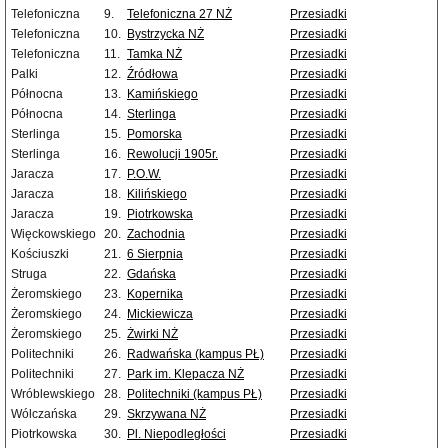
Telefoniczna
9.
Telefoniczna 27 NŻ
Przesiadki
Telefoniczna
10.
Bystrzycka NŻ
Przesiadki
Telefoniczna
11.
Tamka NŻ
Przesiadki
Palki
12.
Źródłowa
Przesiadki
Północna
13.
Kamińskiego
Przesiadki
Północna
14.
Sterlinga
Przesiadki
Sterlinga
15.
Pomorska
Przesiadki
Sterlinga
16.
Rewolucji 1905r.
Przesiadki
Jaracza
17.
P.O.W.
Przesiadki
Jaracza
18.
Kilińskiego
Przesiadki
Jaracza
19.
Piotrkowska
Przesiadki
Więckowskiego
20.
Zachodnia
Przesiadki
Kościuszki
21.
6 Sierpnia
Przesiadki
Struga
22.
Gdańska
Przesiadki
Żeromskiego
23.
Kopernika
Przesiadki
Żeromskiego
24.
Mickiewicza
Przesiadki
Żeromskiego
25.
Żwirki NŻ
Przesiadki
Politechniki
26.
Radwańska (kampus PŁ)
Przesiadki
Politechniki
27.
Park im. Klepacza NŻ
Przesiadki
Wróblewskiego
28.
Politechniki (kampus PŁ)
Przesiadki
Wólczańska
29.
Skrzywana NŻ
Przesiadki
Piotrkowska
30.
Pl. Niepodległości
Przesiadki