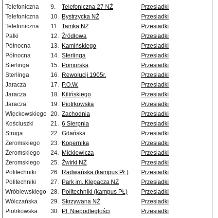
Telefoniczna
9.
Telefoniczna 27 NŻ
Przesiadki
Telefoniczna
10.
Bystrzycka NŻ
Przesiadki
Telefoniczna
11.
Tamka NŻ
Przesiadki
Palki
12.
Źródłowa
Przesiadki
Północna
13.
Kamińskiego
Przesiadki
Północna
14.
Sterlinga
Przesiadki
Sterlinga
15.
Pomorska
Przesiadki
Sterlinga
16.
Rewolucji 1905r.
Przesiadki
Jaracza
17.
P.O.W.
Przesiadki
Jaracza
18.
Kilińskiego
Przesiadki
Jaracza
19.
Piotrkowska
Przesiadki
Więckowskiego
20.
Zachodnia
Przesiadki
Kościuszki
21.
6 Sierpnia
Przesiadki
Struga
22.
Gdańska
Przesiadki
Żeromskiego
23.
Kopernika
Przesiadki
Żeromskiego
24.
Mickiewicza
Przesiadki
Żeromskiego
25.
Żwirki NŻ
Przesiadki
Politechniki
26.
Radwańska (kampus PŁ)
Przesiadki
Politechniki
27.
Park im. Klepacza NŻ
Przesiadki
Wróblewskiego
28.
Politechniki (kampus PŁ)
Przesiadki
Wólczańska
29.
Skrzywana NŻ
Przesiadki
Piotrkowska
30.
Pl. Niepodległości
Przesiadki