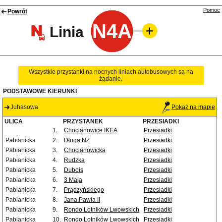
Pomoc
Powrót
N4A
Linia
Wszystkie przystanki na nocnych liniach autobusowych są na
żądanie.
PODSTAWOWE KIERUNKI
Juhasowa
Pokaż na mapie
ULICA
PRZYSTANEK
PRZESIADKI
1.
Chocianowice IKEA
Przesiadki
Pabianicka
2.
Długa NŻ
Przesiadki
Pabianicka
3.
Chocianowicka
Przesiadki
Pabianicka
4.
Rudzka
Przesiadki
Pabianicka
5.
Dubois
Przesiadki
Pabianicka
6.
3 Maja
Przesiadki
Pabianicka
7.
Prądzyńskiego
Przesiadki
Pabianicka
8.
Jana Pawła II
Przesiadki
Pabianicka
9.
Rondo Lotników Lwowskich
Przesiadki
Pabianicka
10.
Rondo Lotników Lwowskich
Przesiadki