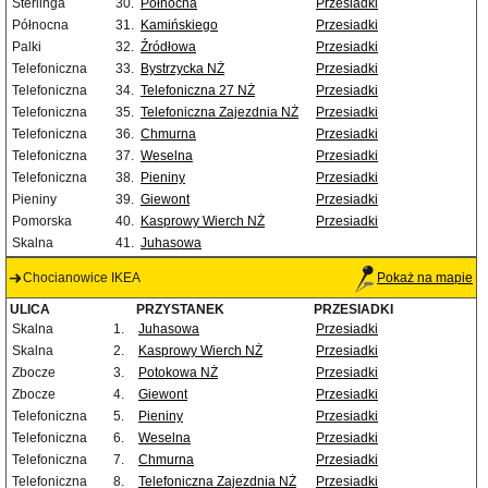
Sterlinga
30.
Północna
Przesiadki
Północna
31.
Kamińskiego
Przesiadki
Palki
32.
Źródłowa
Przesiadki
Telefoniczna
33.
Bystrzycka NŻ
Przesiadki
Telefoniczna
34.
Telefoniczna 27 NŻ
Przesiadki
Telefoniczna
35.
Telefoniczna Zajezdnia NŻ
Przesiadki
Telefoniczna
36.
Chmurna
Przesiadki
Telefoniczna
37.
Weselna
Przesiadki
Telefoniczna
38.
Pieniny
Przesiadki
Pieniny
39.
Giewont
Przesiadki
Pomorska
40.
Kasprowy Wierch NŻ
Przesiadki
Skalna
41.
Juhasowa
Chocianowice IKEA
Pokaż na mapie
ULICA
PRZYSTANEK
PRZESIADKI
Skalna
1.
Juhasowa
Przesiadki
Skalna
2.
Kasprowy Wierch NŻ
Przesiadki
Zbocze
3.
Potokowa NŻ
Przesiadki
Zbocze
4.
Giewont
Przesiadki
Telefoniczna
5.
Pieniny
Przesiadki
Telefoniczna
6.
Weselna
Przesiadki
Telefoniczna
7.
Chmurna
Przesiadki
Telefoniczna
8.
Telefoniczna Zajezdnia NŻ
Przesiadki