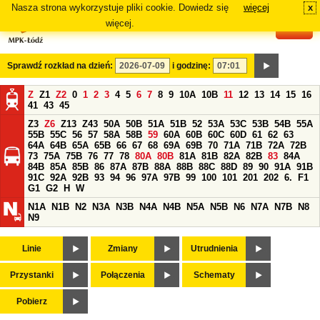
Nasza strona wykorzystuje pliki cookie. Dowiedz się
więcej
x
#
więcej.
Sprawdź rozkład na dzień:
i godzinę:
Z
Z1
Z2
0
1
2
3
4
5
6
7
8
9
10A
10B
11
12
13
14
15
16
41
43
45
Z3
Z6
Z13
Z43
50A
50B
51A
51B
52
53A
53C
53B
54B
55A
55B
55C
56
57
58A
58B
59
60A
60B
60C
60D
61
62
63
64A
64B
65A
65B
66
67
68
69A
69B
70
71A
71B
72A
72B
73
75A
75B
76
77
78
80A
80B
81A
81B
82A
82B
83
84A
84B
85A
85B
86
87A
87B
88A
88B
88C
88D
89
90
91A
91B
91C
92A
92B
93
94
96
97A
97B
99
100
101
201
202
6.
F1
G1
G2
H
W
N1A
N1B
N2
N3A
N3B
N4A
N4B
N5A
N5B
N6
N7A
N7B
N8
N9
Linie
Zmiany
Utrudnienia
Przystanki
Połączenia
Schematy
Pobierz