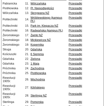
Pabianicka
11.
Wólczańska
Przesiadki
Piotrkowska
12.
Pl. Niepodległości
Przesiadki
Wólczańska
13.
Skrzywana NŻ
Przesiadki
Wróblewskiego (kampus
Przesiadki
Politechniki
14.
PŁ)
Politechniki
15.
Park im. Klepacza NŻ
Przesiadki
Politechniki
16.
Radwańska (kampus PŁ)
Przesiadki
Żeromskiego
17.
Żwirki NŻ
Przesiadki
Żeromskiego
18.
Mickiewicza NŻ
Przesiadki
Żeromskiego
19.
Kopernika
Przesiadki
Struga
20.
Gdańska
Przesiadki
Kościuszki
21.
6 Sierpnia
Przesiadki
Gdańska
22.
Zielona
Przesiadki
Gdańska
23.
1 Maja
Przesiadki
Próchnika
24.
Zachodnia
Przesiadki
Próchnika
25.
Piotrkowska
Przesiadki
Rewolucji
Przesiadki
26.
Wschodnia
1905r.
Rewolucji
Przesiadki
27.
Kilińskiego
1905r.
Rewolucji
Przesiadki
28.
Sterlinga NŻ
1905r.
Sterlinga
29.
Pomorska
Przesiadki