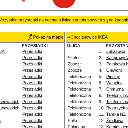
szystkie przystanki na nocnych liniach autobusowych są na żądani
Pokaż na mapie
Chocianowice IKEA
PRZESIADKI
ULICA
PRZYSTA
KEA
Przesiadki
1.
Juhasowa
Przesiadki
Skalna
2.
Kasprowy 
Przesiadki
Zbocze
3.
Potokowa 
Przesiadki
Zbocze
4.
Giewont
Przesiadki
Telefoniczna
5.
Pieniny
Przesiadki
Telefoniczna
6.
Weselna
Przesiadki
Telefoniczna
7.
Chmurna
Przesiadki
Telefoniczna
8.
Telefoniczn
Lwowskich
Przesiadki
Telefoniczna
9.
Telefonicz
Lwowskich
Przesiadki
Telefoniczna
10.
Bystrzyck
Przesiadki
Telefoniczna
11.
Tamka NŻ
i
Przesiadki
Palki
12.
Źródłowa
Przesiadki
Północna
13.
Kamińskie