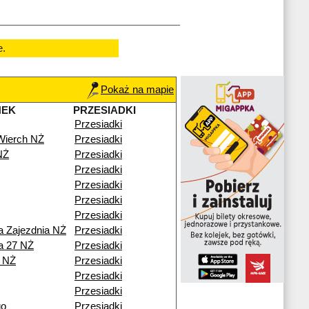
e.
Pokaż na mapie
NEK
PRZESIADKI
Przesiadki
Wierch NŻ
Przesiadki
NŻ
Przesiadki
Przesiadki
Przesiadki
Przesiadki
Przesiadki
a Zajezdnia NŻ
Przesiadki
na 27 NŻ
Przesiadki
a NŻ
Przesiadki
Przesiadki
Przesiadki
go
Przesiadki