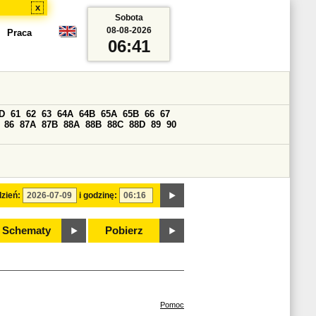
x
Sobota
08-08-2026
Praca
06:41
D
61
62
63
64A
64B
65A
65B
66
67
86
87A
87B
88A
88B
88C
88D
89
90
zień:
i godzinę:
Schematy
Pobierz
Pomoc