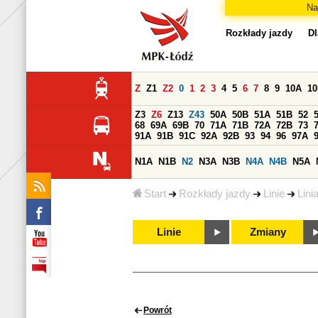
Na
Rozkłady jazdy
Dl
Z
Z1
Z2
0
1
2
3
4
5
6
7
8
9
10A
1
Z3
Z6
Z13
Z43
50A
50B
51A
51B
52
68
69A
69B
70
71A
71B
72A
72B
73
91A
91B
91C
92A
92B
93
94
96
97A
N1A
N1B
N2
N3A
N3B
N4A
N4B
N5A
Start
Rozkłady jazdy
Linie
Lini
Linie
Zmiany
Powrót