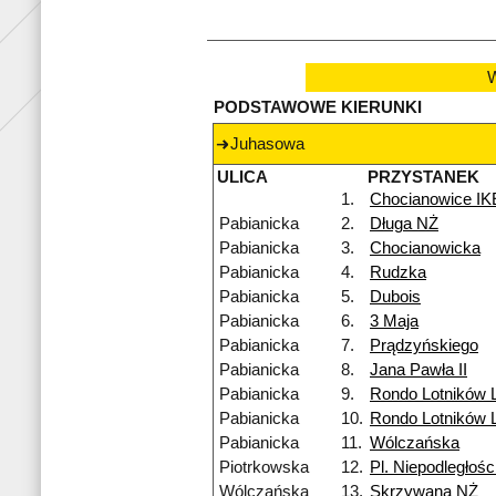
W
PODSTAWOWE KIERUNKI
Juhasowa
ULICA
PRZYSTANEK
1.
Chocianowice I
Pabianicka
2.
Długa NŻ
Pabianicka
3.
Chocianowicka
Pabianicka
4.
Rudzka
Pabianicka
5.
Dubois
Pabianicka
6.
3 Maja
Pabianicka
7.
Prądzyńskiego
Pabianicka
8.
Jana Pawła II
Pabianicka
9.
Rondo Lotników 
Pabianicka
10.
Rondo Lotników 
Pabianicka
11.
Wólczańska
Piotrkowska
12.
Pl. Niepodległośc
Wólczańska
13.
Skrzywana NŻ