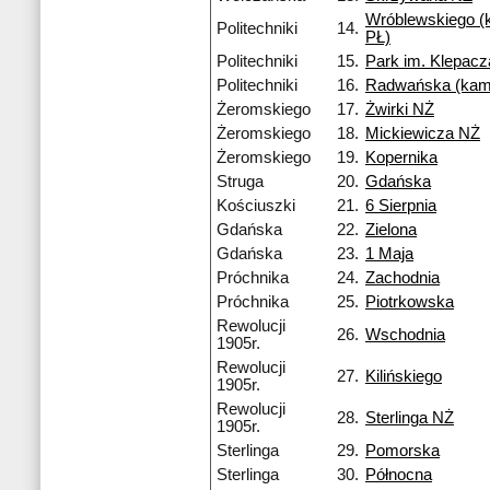
Wróblewskiego 
Politechniki
14.
PŁ)
Politechniki
15.
Park im. Klepac
Politechniki
16.
Radwańska (kam
Żeromskiego
17.
Żwirki NŻ
Żeromskiego
18.
Mickiewicza NŻ
Żeromskiego
19.
Kopernika
Struga
20.
Gdańska
Kościuszki
21.
6 Sierpnia
Gdańska
22.
Zielona
Gdańska
23.
1 Maja
Próchnika
24.
Zachodnia
Próchnika
25.
Piotrkowska
Rewolucji
26.
Wschodnia
1905r.
Rewolucji
27.
Kilińskiego
1905r.
Rewolucji
28.
Sterlinga NŻ
1905r.
Sterlinga
29.
Pomorska
Sterlinga
30.
Północna