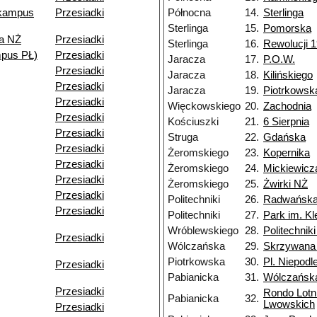
(kampus
Przesiadki
Północna
14.
Sterlinga
Sterlinga
15.
Pomorska
za NŻ
Przesiadki
Sterlinga
16.
Rewolucji 1
pus PŁ)
Przesiadki
Jaracza
17.
P.O.W.
Przesiadki
Jaracza
18.
Kilińskiego
Przesiadki
Jaracza
19.
Piotrkowsk
Przesiadki
Więckowskiego
20.
Zachodnia
Przesiadki
Kościuszki
21.
6 Sierpnia
Przesiadki
Struga
22.
Gdańska
Przesiadki
Żeromskiego
23.
Kopernika
Przesiadki
Żeromskiego
24.
Mickiewicz
Przesiadki
Żeromskiego
25.
Żwirki NŻ
Przesiadki
Politechniki
26.
Radwańska
Przesiadki
Politechniki
27.
Park im. K
Wróblewskiego
28.
Politechnik
Przesiadki
Wólczańska
29.
Skrzywana
Piotrkowska
30.
Pl. Niepodl
Przesiadki
Pabianicka
31.
Wólczańsk
Przesiadki
Rondo Lotn
Pabianicka
32.
Lwowskich
Przesiadki