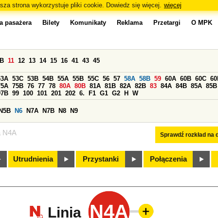
sza strona wykorzystuje pliki cookie. Dowiedz się więcej.
więcej
a pasażera
Bilety
Komunikaty
Reklama
Przetargi
O MPK
0B
11
12
13
14
15
16
41
43
45
53A
53C
53B
54B
55A
55B
55C
56
57
58A
58B
59
60A
60B
60C
60
75A
75B
76
77
78
80A
80B
81A
81B
82A
82B
83
84A
84B
85A
85B
97B
99
100
101
201
202
6.
F1
G1
G2
H
W
N5B
N6
N7A
N7B
N8
N9
a N4A
Sprawdź rozkład na d
Utrudnienia
Przystanki
Połączenia
N4A
Linia