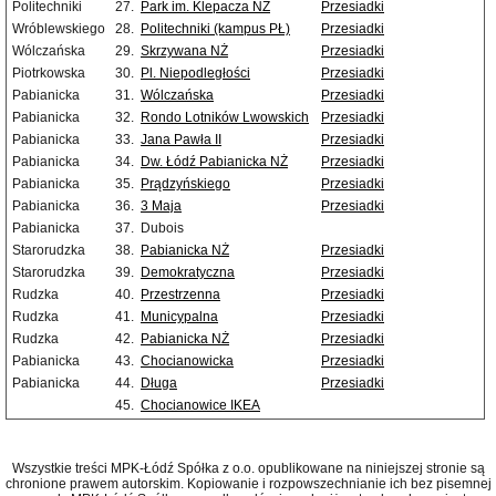
Politechniki
27.
Park im. Klepacza NŻ
Przesiadki
Wróblewskiego
28.
Politechniki (kampus PŁ)
Przesiadki
Wólczańska
29.
Skrzywana NŻ
Przesiadki
Piotrkowska
30.
Pl. Niepodległości
Przesiadki
Pabianicka
31.
Wólczańska
Przesiadki
Pabianicka
32.
Rondo Lotników Lwowskich
Przesiadki
Pabianicka
33.
Jana Pawła II
Przesiadki
Pabianicka
34.
Dw. Łódź Pabianicka NŻ
Przesiadki
Pabianicka
35.
Prądzyńskiego
Przesiadki
Pabianicka
36.
3 Maja
Przesiadki
Pabianicka
37.
Dubois
Starorudzka
38.
Pabianicka NŻ
Przesiadki
Starorudzka
39.
Demokratyczna
Przesiadki
Rudzka
40.
Przestrzenna
Przesiadki
Rudzka
41.
Municypalna
Przesiadki
Rudzka
42.
Pabianicka NŻ
Przesiadki
Pabianicka
43.
Chocianowicka
Przesiadki
Pabianicka
44.
Długa
Przesiadki
45.
Chocianowice IKEA
Wszystkie treści MPK-Łódź Spółka z o.o. opublikowane na niniejszej stronie są
chronione prawem autorskim. Kopiowanie i rozpowszechnianie ich bez pisemnej