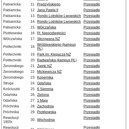
Pabianicka
11.
Prądzyńskiego
Przesiadki
Pabianicka
12.
Jana Pawła II
Przesiadki
Pabianicka
13.
Rondo Lotników Lwowskich
Przesiadki
Pabianicka
14.
Rondo Lotników Lwowskich
Przesiadki
Pabianicka
15.
Wólczańska
Przesiadki
Piotrkowska
16.
Pl. Niepodległości
Przesiadki
Wólczańska
17.
Skrzywana NŻ
Przesiadki
Wróblewskiego (kampus
Przesiadki
Politechniki
18.
PŁ)
Politechniki
19.
Park im. Klepacza NŻ
Przesiadki
Politechniki
20.
Radwańska (kampus PŁ)
Przesiadki
Żeromskiego
21.
Żwirki NŻ
Przesiadki
Żeromskiego
22.
Mickiewicza NŻ
Przesiadki
Żeromskiego
23.
Kopernika
Przesiadki
Struga
24.
Gdańska
Przesiadki
Kościuszki
25.
6 Sierpnia
Przesiadki
Gdańska
26.
Zielona
Przesiadki
Gdańska
27.
1 Maja
Przesiadki
Próchnika
28.
Zachodnia
Przesiadki
Próchnika
29.
Piotrkowska
Przesiadki
Rewolucji
Przesiadki
30.
Wschodnia
1905r.
Rewolucji
Przesiadki