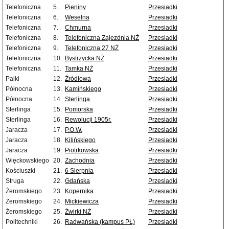
Telefoniczna
5.
Pieniny
Przesiadki
Telefoniczna
6.
Weselna
Przesiadki
Telefoniczna
7.
Chmurna
Przesiadki
Telefoniczna
8.
Telefoniczna Zajezdnia NŻ
Przesiadki
Telefoniczna
9.
Telefoniczna 27 NŻ
Przesiadki
Telefoniczna
10.
Bystrzycka NŻ
Przesiadki
Telefoniczna
11.
Tamka NŻ
Przesiadki
Palki
12.
Źródłowa
Przesiadki
Północna
13.
Kamińskiego
Przesiadki
Północna
14.
Sterlinga
Przesiadki
Sterlinga
15.
Pomorska
Przesiadki
Sterlinga
16.
Rewolucji 1905r.
Przesiadki
Jaracza
17.
P.O.W.
Przesiadki
Jaracza
18.
Kilińskiego
Przesiadki
Jaracza
19.
Piotrkowska
Przesiadki
Więckowskiego
20.
Zachodnia
Przesiadki
Kościuszki
21.
6 Sierpnia
Przesiadki
Struga
22.
Gdańska
Przesiadki
Żeromskiego
23.
Kopernika
Przesiadki
Żeromskiego
24.
Mickiewicza
Przesiadki
Żeromskiego
25.
Żwirki NŻ
Przesiadki
Politechniki
26.
Radwańska (kampus PŁ)
Przesiadki