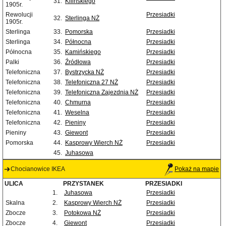
31.
Kilińskiego
1905r.
Rewolucji
Przesiadki
32.
Sterlinga NŻ
1905r.
Sterlinga
33.
Pomorska
Przesiadki
Sterlinga
34.
Północna
Przesiadki
Północna
35.
Kamińskiego
Przesiadki
Palki
36.
Źródłowa
Przesiadki
Telefoniczna
37.
Bystrzycka NŻ
Przesiadki
Telefoniczna
38.
Telefoniczna 27 NŻ
Przesiadki
Telefoniczna
39.
Telefoniczna Zajezdnia NŻ
Przesiadki
Telefoniczna
40.
Chmurna
Przesiadki
Telefoniczna
41.
Weselna
Przesiadki
Telefoniczna
42.
Pieniny
Przesiadki
Pieniny
43.
Giewont
Przesiadki
Pomorska
44.
Kasprowy Wierch NŻ
Przesiadki
45.
Juhasowa
Chocianowice IKEA
Pokaż na mapie
ULICA
PRZYSTANEK
PRZESIADKI
1.
Juhasowa
Przesiadki
Skalna
2.
Kasprowy Wierch NŻ
Przesiadki
Zbocze
3.
Potokowa NŻ
Przesiadki
Zbocze
4.
Giewont
Przesiadki