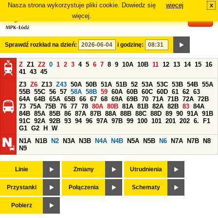
Nasza strona wykorzystuje pliki cookie. Dowiedz się
więcej
x
#
więcej.
Sprawdź rozkład na dzień:
i godzinę:
Z
Z1
Z2
0
1
2
3
4
5
6
7
8
9
10A
10B
11
12
13
14
15
16
41
43
45
Z3
Z6
Z13
Z43
50A
50B
51A
51B
52
53A
53C
53B
54B
55A
55B
55C
56
57
58A
58B
59
60A
60B
60C
60D
61
62
63
64A
64B
65A
65B
66
67
68
69A
69B
70
71A
71B
72A
72B
73
75A
75B
76
77
78
80A
80B
81A
81B
82A
82B
83
84A
84B
85A
85B
86
87A
87B
88A
88B
88C
88D
89
90
91A
91B
91C
92A
92B
93
94
96
97A
97B
99
100
101
201
202
6.
F1
G1
G2
H
W
N1A
N1B
N2
N3A
N3B
N4A
N4B
N5A
N5B
N6
N7A
N7B
N8
N9
Linie
Zmiany
Utrudnienia
Przystanki
Połączenia
Schematy
Pobierz