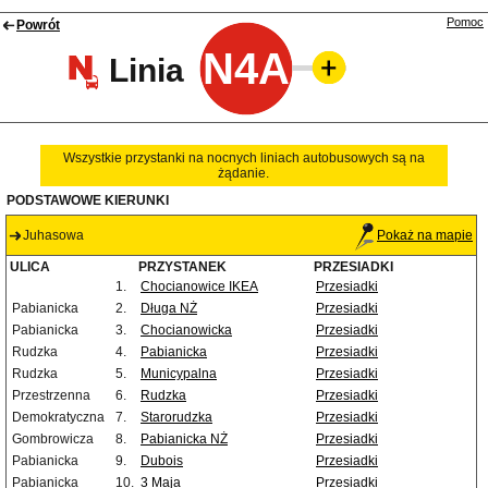
Pomoc
Powrót
N4A
Linia
Wszystkie przystanki na nocnych liniach autobusowych są na
żądanie.
PODSTAWOWE KIERUNKI
Juhasowa
Pokaż na mapie
ULICA
PRZYSTANEK
PRZESIADKI
1.
Chocianowice IKEA
Przesiadki
Pabianicka
2.
Długa NŻ
Przesiadki
Pabianicka
3.
Chocianowicka
Przesiadki
Rudzka
4.
Pabianicka
Przesiadki
Rudzka
5.
Municypalna
Przesiadki
Przestrzenna
6.
Rudzka
Przesiadki
Demokratyczna
7.
Starorudzka
Przesiadki
Gombrowicza
8.
Pabianicka NŻ
Przesiadki
Pabianicka
9.
Dubois
Przesiadki
Pabianicka
10.
3 Maja
Przesiadki