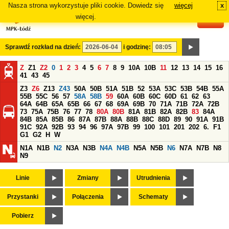
Nasza strona wykorzystuje pliki cookie. Dowiedz się
więcej
x
#
więcej.
Sprawdź rozkład na dzień:
i godzinę:
Z
Z1
Z2
0
1
2
3
4
5
6
7
8
9
10A
10B
11
12
13
14
15
16
41
43
45
Z3
Z6
Z13
Z43
50A
50B
51A
51B
52
53A
53C
53B
54B
55A
55B
55C
56
57
58A
58B
59
60A
60B
60C
60D
61
62
63
64A
64B
65A
65B
66
67
68
69A
69B
70
71A
71B
72A
72B
73
75A
75B
76
77
78
80A
80B
81A
81B
82A
82B
83
84A
84B
85A
85B
86
87A
87B
88A
88B
88C
88D
89
90
91A
91B
91C
92A
92B
93
94
96
97A
97B
99
100
101
201
202
6.
F1
G1
G2
H
W
N1A
N1B
N2
N3A
N3B
N4A
N4B
N5A
N5B
N6
N7A
N7B
N8
N9
Linie
Zmiany
Utrudnienia
Przystanki
Połączenia
Schematy
Pobierz