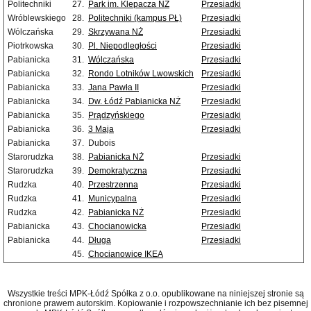
Politechniki
27.
Park im. Klepacza NŻ
Przesiadki
Wróblewskiego
28.
Politechniki (kampus PŁ)
Przesiadki
Wólczańska
29.
Skrzywana NŻ
Przesiadki
Piotrkowska
30.
Pl. Niepodległości
Przesiadki
Pabianicka
31.
Wólczańska
Przesiadki
Pabianicka
32.
Rondo Lotników Lwowskich
Przesiadki
Pabianicka
33.
Jana Pawła II
Przesiadki
Pabianicka
34.
Dw. Łódź Pabianicka NŻ
Przesiadki
Pabianicka
35.
Prądzyńskiego
Przesiadki
Pabianicka
36.
3 Maja
Przesiadki
Pabianicka
37.
Dubois
Starorudzka
38.
Pabianicka NŻ
Przesiadki
Starorudzka
39.
Demokratyczna
Przesiadki
Rudzka
40.
Przestrzenna
Przesiadki
Rudzka
41.
Municypalna
Przesiadki
Rudzka
42.
Pabianicka NŻ
Przesiadki
Pabianicka
43.
Chocianowicka
Przesiadki
Pabianicka
44.
Długa
Przesiadki
45.
Chocianowice IKEA
Wszystkie treści MPK-Łódź Spółka z o.o. opublikowane na niniejszej stronie są
chronione prawem autorskim. Kopiowanie i rozpowszechnianie ich bez pisemnej