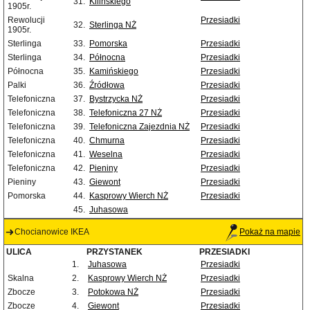
31.
Kilińskiego
1905r.
Rewolucji
Przesiadki
32.
Sterlinga NŻ
1905r.
Sterlinga
33.
Pomorska
Przesiadki
Sterlinga
34.
Północna
Przesiadki
Północna
35.
Kamińskiego
Przesiadki
Palki
36.
Źródłowa
Przesiadki
Telefoniczna
37.
Bystrzycka NŻ
Przesiadki
Telefoniczna
38.
Telefoniczna 27 NŻ
Przesiadki
Telefoniczna
39.
Telefoniczna Zajezdnia NŻ
Przesiadki
Telefoniczna
40.
Chmurna
Przesiadki
Telefoniczna
41.
Weselna
Przesiadki
Telefoniczna
42.
Pieniny
Przesiadki
Pieniny
43.
Giewont
Przesiadki
Pomorska
44.
Kasprowy Wierch NŻ
Przesiadki
45.
Juhasowa
Chocianowice IKEA
Pokaż na mapie
ULICA
PRZYSTANEK
PRZESIADKI
1.
Juhasowa
Przesiadki
Skalna
2.
Kasprowy Wierch NŻ
Przesiadki
Zbocze
3.
Potokowa NŻ
Przesiadki
Zbocze
4.
Giewont
Przesiadki