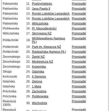
Pabianicka
11.
Prądzyńskiego
Przesiadki
Pabianicka
12.
Jana Pawła II
Przesiadki
Pabianicka
13.
Rondo Lotników Lwowskich
Przesiadki
Pabianicka
14.
Rondo Lotników Lwowskich
Przesiadki
Pabianicka
15.
Wólczańska
Przesiadki
Piotrkowska
16.
Pl. Niepodległości
Przesiadki
Wólczańska
17.
Skrzywana NŻ
Przesiadki
Wróblewskiego (kampus
Przesiadki
Politechniki
18.
PŁ)
Politechniki
19.
Park im. Klepacza NŻ
Przesiadki
Politechniki
20.
Radwańska (kampus PŁ)
Przesiadki
Żeromskiego
21.
Żwirki NŻ
Przesiadki
Żeromskiego
22.
Mickiewicza NŻ
Przesiadki
Żeromskiego
23.
Kopernika
Przesiadki
Struga
24.
Gdańska
Przesiadki
Kościuszki
25.
6 Sierpnia
Przesiadki
Gdańska
26.
Zielona
Przesiadki
Gdańska
27.
1 Maja
Przesiadki
Próchnika
28.
Zachodnia
Przesiadki
Próchnika
29.
Piotrkowska
Przesiadki
Rewolucji
Przesiadki
30.
Wschodnia
1905r.
Rewolucji
Przesiadki