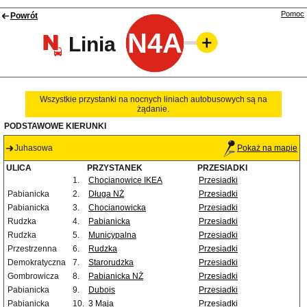
Pomoc
Powrót
N4A
Linia
Wszystkie przystanki na nocnych liniach autobusowych są na
żądanie.
PODSTAWOWE KIERUNKI
Juhasowa
Pokaż na mapie
ULICA
PRZYSTANEK
PRZESIADKI
1.
Chocianowice IKEA
Przesiadki
Pabianicka
2.
Długa NŻ
Przesiadki
Pabianicka
3.
Chocianowicka
Przesiadki
Rudzka
4.
Pabianicka
Przesiadki
Rudzka
5.
Municypalna
Przesiadki
Przestrzenna
6.
Rudzka
Przesiadki
Demokratyczna
7.
Starorudzka
Przesiadki
Gombrowicza
8.
Pabianicka NŻ
Przesiadki
Pabianicka
9.
Dubois
Przesiadki
Pabianicka
10.
3 Maja
Przesiadki