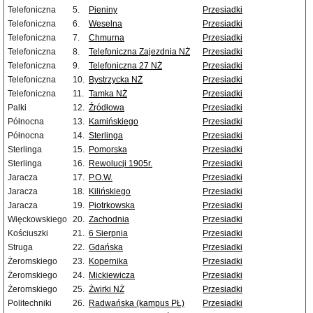
Telefoniczna
5.
Pieniny
Przesiadki
Telefoniczna
6.
Weselna
Przesiadki
Telefoniczna
7.
Chmurna
Przesiadki
Telefoniczna
8.
Telefoniczna Zajezdnia NŻ
Przesiadki
Telefoniczna
9.
Telefoniczna 27 NŻ
Przesiadki
Telefoniczna
10.
Bystrzycka NŻ
Przesiadki
Telefoniczna
11.
Tamka NŻ
Przesiadki
Palki
12.
Źródłowa
Przesiadki
Północna
13.
Kamińskiego
Przesiadki
Północna
14.
Sterlinga
Przesiadki
Sterlinga
15.
Pomorska
Przesiadki
Sterlinga
16.
Rewolucji 1905r.
Przesiadki
Jaracza
17.
P.O.W.
Przesiadki
Jaracza
18.
Kilińskiego
Przesiadki
Jaracza
19.
Piotrkowska
Przesiadki
Więckowskiego
20.
Zachodnia
Przesiadki
Kościuszki
21.
6 Sierpnia
Przesiadki
Struga
22.
Gdańska
Przesiadki
Żeromskiego
23.
Kopernika
Przesiadki
Żeromskiego
24.
Mickiewicza
Przesiadki
Żeromskiego
25.
Żwirki NŻ
Przesiadki
Politechniki
26.
Radwańska (kampus PŁ)
Przesiadki