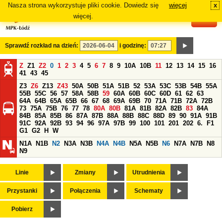
Nasza strona wykorzystuje pliki cookie. Dowiedz się
więcej
x
#
więcej.
Sprawdź rozkład na dzień:
i godzinę:
Z
Z1
Z2
0
1
2
3
4
5
6
7
8
9
10A
10B
11
12
13
14
15
16
41
43
45
Z3
Z6
Z13
Z43
50A
50B
51A
51B
52
53A
53C
53B
54B
55A
55B
55C
56
57
58A
58B
59
60A
60B
60C
60D
61
62
63
64A
64B
65A
65B
66
67
68
69A
69B
70
71A
71B
72A
72B
73
75A
75B
76
77
78
80A
80B
81A
81B
82A
82B
83
84A
84B
85A
85B
86
87A
87B
88A
88B
88C
88D
89
90
91A
91B
91C
92A
92B
93
94
96
97A
97B
99
100
101
201
202
6.
F1
G1
G2
H
W
N1A
N1B
N2
N3A
N3B
N4A
N4B
N5A
N5B
N6
N7A
N7B
N8
N9
Linie
Zmiany
Utrudnienia
Przystanki
Połączenia
Schematy
Pobierz