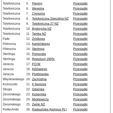
Telefoniczna
5.
Pieniny
Przesiadki
Telefoniczna
6.
Weselna
Przesiadki
Telefoniczna
7.
Chmurna
Przesiadki
Telefoniczna
8.
Telefoniczna Zajezdnia NŻ
Przesiadki
Telefoniczna
9.
Telefoniczna 27 NŻ
Przesiadki
Telefoniczna
10.
Bystrzycka NŻ
Przesiadki
Telefoniczna
11.
Tamka NŻ
Przesiadki
Palki
12.
Źródłowa
Przesiadki
Północna
13.
Kamińskiego
Przesiadki
Północna
14.
Sterlinga
Przesiadki
Sterlinga
15.
Pomorska
Przesiadki
Sterlinga
16.
Rewolucji 1905r.
Przesiadki
Jaracza
17.
P.O.W.
Przesiadki
Jaracza
18.
Kilińskiego
Przesiadki
Jaracza
19.
Piotrkowska
Przesiadki
Więckowskiego
20.
Zachodnia
Przesiadki
Kościuszki
21.
6 Sierpnia
Przesiadki
Struga
22.
Gdańska
Przesiadki
Żeromskiego
23.
Kopernika
Przesiadki
Żeromskiego
24.
Mickiewicza
Przesiadki
Żeromskiego
25.
Żwirki NŻ
Przesiadki
Politechniki
26.
Radwańska (kampus PŁ)
Przesiadki