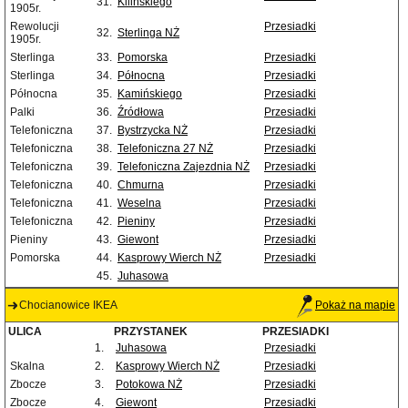
31.
Kilińskiego
1905r.
Rewolucji
Przesiadki
32.
Sterlinga NŻ
1905r.
Sterlinga
33.
Pomorska
Przesiadki
Sterlinga
34.
Północna
Przesiadki
Północna
35.
Kamińskiego
Przesiadki
Palki
36.
Źródłowa
Przesiadki
Telefoniczna
37.
Bystrzycka NŻ
Przesiadki
Telefoniczna
38.
Telefoniczna 27 NŻ
Przesiadki
Telefoniczna
39.
Telefoniczna Zajezdnia NŻ
Przesiadki
Telefoniczna
40.
Chmurna
Przesiadki
Telefoniczna
41.
Weselna
Przesiadki
Telefoniczna
42.
Pieniny
Przesiadki
Pieniny
43.
Giewont
Przesiadki
Pomorska
44.
Kasprowy Wierch NŻ
Przesiadki
45.
Juhasowa
Chocianowice IKEA
Pokaż na mapie
ULICA
PRZYSTANEK
PRZESIADKI
1.
Juhasowa
Przesiadki
Skalna
2.
Kasprowy Wierch NŻ
Przesiadki
Zbocze
3.
Potokowa NŻ
Przesiadki
Zbocze
4.
Giewont
Przesiadki