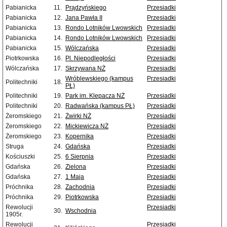
Pabianicka
11.
Prądzyńskiego
Przesiadki
Pabianicka
12.
Jana Pawła II
Przesiadki
Pabianicka
13.
Rondo Lotników Lwowskich
Przesiadki
Pabianicka
14.
Rondo Lotników Lwowskich
Przesiadki
Pabianicka
15.
Wólczańska
Przesiadki
Piotrkowska
16.
Pl. Niepodległości
Przesiadki
Wólczańska
17.
Skrzywana NŻ
Przesiadki
Wróblewskiego (kampus
Przesiadki
Politechniki
18.
PŁ)
Politechniki
19.
Park im. Klepacza NŻ
Przesiadki
Politechniki
20.
Radwańska (kampus PŁ)
Przesiadki
Żeromskiego
21.
Żwirki NŻ
Przesiadki
Żeromskiego
22.
Mickiewicza NŻ
Przesiadki
Żeromskiego
23.
Kopernika
Przesiadki
Struga
24.
Gdańska
Przesiadki
Kościuszki
25.
6 Sierpnia
Przesiadki
Gdańska
26.
Zielona
Przesiadki
Gdańska
27.
1 Maja
Przesiadki
Próchnika
28.
Zachodnia
Przesiadki
Próchnika
29.
Piotrkowska
Przesiadki
Rewolucji
Przesiadki
30.
Wschodnia
1905r.
Rewolucji
Przesiadki