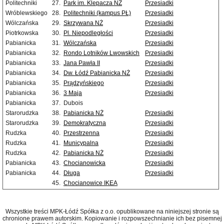
Politechniki
27.
Park im. Klepacza NŻ
Przesiadki
Wróblewskiego
28.
Politechniki (kampus PŁ)
Przesiadki
Wólczańska
29.
Skrzywana NŻ
Przesiadki
Piotrkowska
30.
Pl. Niepodległości
Przesiadki
Pabianicka
31.
Wólczańska
Przesiadki
Pabianicka
32.
Rondo Lotników Lwowskich
Przesiadki
Pabianicka
33.
Jana Pawła II
Przesiadki
Pabianicka
34.
Dw. Łódź Pabianicka NŻ
Przesiadki
Pabianicka
35.
Prądzyńskiego
Przesiadki
Pabianicka
36.
3 Maja
Przesiadki
Pabianicka
37.
Dubois
Starorudzka
38.
Pabianicka NŻ
Przesiadki
Starorudzka
39.
Demokratyczna
Przesiadki
Rudzka
40.
Przestrzenna
Przesiadki
Rudzka
41.
Municypalna
Przesiadki
Rudzka
42.
Pabianicka NŻ
Przesiadki
Pabianicka
43.
Chocianowicka
Przesiadki
Pabianicka
44.
Długa
Przesiadki
45.
Chocianowice IKEA
Wszystkie treści MPK-Łódź Spółka z o.o. opublikowane na niniejszej stronie są
chronione prawem autorskim. Kopiowanie i rozpowszechnianie ich bez pisemnej