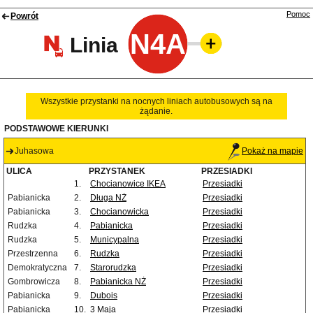
Pomoc
Powrót
N4A
Linia
Wszystkie przystanki na nocnych liniach autobusowych są na
żądanie.
PODSTAWOWE KIERUNKI
Juhasowa
Pokaż na mapie
ULICA
PRZYSTANEK
PRZESIADKI
1.
Chocianowice IKEA
Przesiadki
Pabianicka
2.
Długa NŻ
Przesiadki
Pabianicka
3.
Chocianowicka
Przesiadki
Rudzka
4.
Pabianicka
Przesiadki
Rudzka
5.
Municypalna
Przesiadki
Przestrzenna
6.
Rudzka
Przesiadki
Demokratyczna
7.
Starorudzka
Przesiadki
Gombrowicza
8.
Pabianicka NŻ
Przesiadki
Pabianicka
9.
Dubois
Przesiadki
Pabianicka
10.
3 Maja
Przesiadki