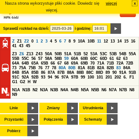
Nasza strona wykorzystuje pliki cookie. Dowiedz się
więcej
x
#
więcej.
Sprawdź rozkład na dzień:
i godzinę:
Z
Z1
Z2
0
1
2
3
4
5
6
7
8
9
10A
10B
11
12
13
14
15
16
41
43
45
Z3
Z6
Z13
Z43
50A
50B
51A
51B
52
53A
53C
53B
54B
55A
55B
55C
56
57
58A
58B
59
60A
60B
60C
60D
61
62
63
64A
64B
65A
65B
66
67
68
69A
69B
70
71A
71B
72A
72B
73
75A
75B
76
77
78
80A
80B
81A
81B
82A
82B
83
84A
84B
85A
85B
86
87A
87B
88A
88B
88C
88D
89
90
91A
91B
91C
92A
92B
93
94
96
97A
97B
99
100
101
201
202
6.
F1
G1
G2
H
W
N1A
N1B
N2
N3A
N3B
N4A
N4B
N5A
N5B
N6
N7A
N7B
N8
N9
Linie
Zmiany
Utrudnienia
Przystanki
Połączenia
Schematy
Pobierz