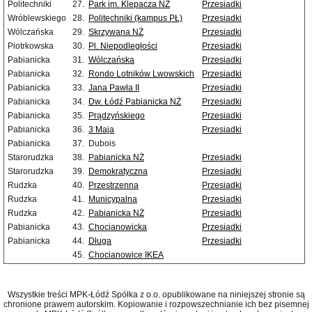
Politechniki
27.
Park im. Klepacza NŻ
Przesiadki
Wróblewskiego
28.
Politechniki (kampus PŁ)
Przesiadki
Wólczańska
29.
Skrzywana NŻ
Przesiadki
Piotrkowska
30.
Pl. Niepodległości
Przesiadki
Pabianicka
31.
Wólczańska
Przesiadki
Pabianicka
32.
Rondo Lotników Lwowskich
Przesiadki
Pabianicka
33.
Jana Pawła II
Przesiadki
Pabianicka
34.
Dw. Łódź Pabianicka NŻ
Przesiadki
Pabianicka
35.
Prądzyńskiego
Przesiadki
Pabianicka
36.
3 Maja
Przesiadki
Pabianicka
37.
Dubois
Starorudzka
38.
Pabianicka NŻ
Przesiadki
Starorudzka
39.
Demokratyczna
Przesiadki
Rudzka
40.
Przestrzenna
Przesiadki
Rudzka
41.
Municypalna
Przesiadki
Rudzka
42.
Pabianicka NŻ
Przesiadki
Pabianicka
43.
Chocianowicka
Przesiadki
Pabianicka
44.
Długa
Przesiadki
45.
Chocianowice IKEA
Wszystkie treści MPK-Łódź Spółka z o.o. opublikowane na niniejszej stronie są
chronione prawem autorskim. Kopiowanie i rozpowszechnianie ich bez pisemnej