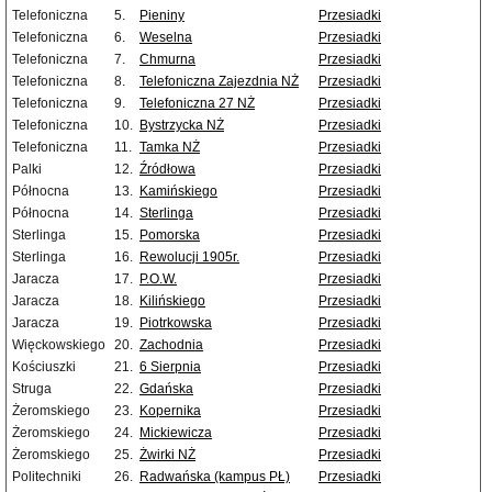
Telefoniczna
5.
Pieniny
Przesiadki
Telefoniczna
6.
Weselna
Przesiadki
Telefoniczna
7.
Chmurna
Przesiadki
Telefoniczna
8.
Telefoniczna Zajezdnia NŻ
Przesiadki
Telefoniczna
9.
Telefoniczna 27 NŻ
Przesiadki
Telefoniczna
10.
Bystrzycka NŻ
Przesiadki
Telefoniczna
11.
Tamka NŻ
Przesiadki
Palki
12.
Źródłowa
Przesiadki
Północna
13.
Kamińskiego
Przesiadki
Północna
14.
Sterlinga
Przesiadki
Sterlinga
15.
Pomorska
Przesiadki
Sterlinga
16.
Rewolucji 1905r.
Przesiadki
Jaracza
17.
P.O.W.
Przesiadki
Jaracza
18.
Kilińskiego
Przesiadki
Jaracza
19.
Piotrkowska
Przesiadki
Więckowskiego
20.
Zachodnia
Przesiadki
Kościuszki
21.
6 Sierpnia
Przesiadki
Struga
22.
Gdańska
Przesiadki
Żeromskiego
23.
Kopernika
Przesiadki
Żeromskiego
24.
Mickiewicza
Przesiadki
Żeromskiego
25.
Żwirki NŻ
Przesiadki
Politechniki
26.
Radwańska (kampus PŁ)
Przesiadki