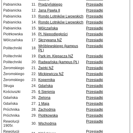
Pabianicka
11.
Prądzyńskiego
Przesiadki
Pabianicka
12.
Jana Pawła II
Przesiadki
Pabianicka
13.
Rondo Lotników Lwowskich
Przesiadki
Pabianicka
14.
Rondo Lotników Lwowskich
Przesiadki
Pabianicka
15.
Wólczańska
Przesiadki
Piotrkowska
16.
Pl. Niepodległości
Przesiadki
Wólczańska
17.
Skrzywana NŻ
Przesiadki
Wróblewskiego (kampus
Przesiadki
Politechniki
18.
PŁ)
Politechniki
19.
Park im. Klepacza NŻ
Przesiadki
Politechniki
20.
Radwańska (kampus PŁ)
Przesiadki
Żeromskiego
21.
Żwirki NŻ
Przesiadki
Żeromskiego
22.
Mickiewicza NŻ
Przesiadki
Żeromskiego
23.
Kopernika
Przesiadki
Struga
24.
Gdańska
Przesiadki
Kościuszki
25.
6 Sierpnia
Przesiadki
Gdańska
26.
Zielona
Przesiadki
Gdańska
27.
1 Maja
Przesiadki
Próchnika
28.
Zachodnia
Przesiadki
Próchnika
29.
Piotrkowska
Przesiadki
Rewolucji
Przesiadki
30.
Wschodnia
1905r.
Rewolucji
Przesiadki