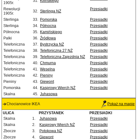
31.
Kilińskiego
1905r.
Rewolucji
Przesiadki
32.
Sterlinga NŻ
1905r.
Sterlinga
33.
Pomorska
Przesiadki
Sterlinga
34.
Północna
Przesiadki
Północna
35.
Kamińskiego
Przesiadki
Palki
36.
Źródłowa
Przesiadki
Telefoniczna
37.
Bystrzycka NŻ
Przesiadki
Telefoniczna
38.
Telefoniczna 27 NŻ
Przesiadki
Telefoniczna
39.
Telefoniczna Zajezdnia NŻ
Przesiadki
Telefoniczna
40.
Chmurna
Przesiadki
Telefoniczna
41.
Weselna
Przesiadki
Telefoniczna
42.
Pieniny
Przesiadki
Pieniny
43.
Giewont
Przesiadki
Pomorska
44.
Kasprowy Wierch NŻ
Przesiadki
Skalna
45.
Juhasowa
Chocianowice IKEA
Pokaż na mapie
ULICA
PRZYSTANEK
PRZESIADKI
Skalna
1.
Juhasowa
Przesiadki
Skalna
2.
Kasprowy Wierch NŻ
Przesiadki
Zbocze
3.
Potokowa NŻ
Przesiadki
Zbocze
4.
Giewont
Przesiadki