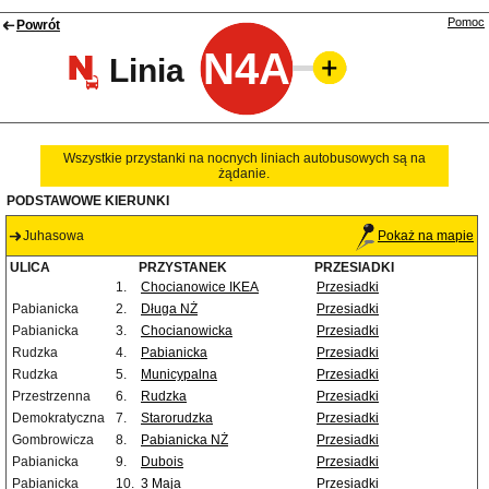
Pomoc
Powrót
N4A
Linia
Wszystkie przystanki na nocnych liniach autobusowych są na
żądanie.
PODSTAWOWE KIERUNKI
Juhasowa
Pokaż na mapie
ULICA
PRZYSTANEK
PRZESIADKI
1.
Chocianowice IKEA
Przesiadki
Pabianicka
2.
Długa NŻ
Przesiadki
Pabianicka
3.
Chocianowicka
Przesiadki
Rudzka
4.
Pabianicka
Przesiadki
Rudzka
5.
Municypalna
Przesiadki
Przestrzenna
6.
Rudzka
Przesiadki
Demokratyczna
7.
Starorudzka
Przesiadki
Gombrowicza
8.
Pabianicka NŻ
Przesiadki
Pabianicka
9.
Dubois
Przesiadki
Pabianicka
10.
3 Maja
Przesiadki